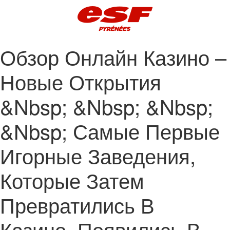
Обзор Онлайн Казино –
Новые Открытия
&Nbsp; &Nbsp; &Nbsp;
&Nbsp; Самые Первые
Игорные Заведения,
Которые Затем
Превратились В
Казино, Появились В