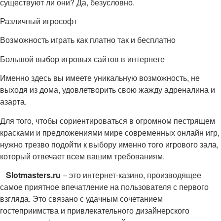
существуют ли они? Да, безусловно.
Различный игрософт
Возможность играть как платно так и бесплатно
Большой выбор игровых сайтов в интернете
Именно здесь вы имеете уникальную возможность, не
выходя из дома, удовлетворить свою жажду адреналина и
азарта.
Для того, чтобы сориентироваться в огромном пестрящем
красками и предложениями мире современных онлайн игр,
нужно трезво подойти к выбору именно того игрового зала,
который отвечает всем вашим требованиям.
Slotmasters.ru
– это интернет-казино, производящее
самое приятное впечатление на пользователя с первого
взгляда. Это связано с удачным сочетанием
гостеприимства и привлекательного дизайнерского