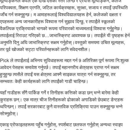
मूल्याङ्कनले केवल एक देखि दसको स्तर लिन्छ र प्रयास मूल्याङ्कन, कलेज
परिपक्वता, शिक्षण प्रगति, जटिल कार्यक्रमहरू, सुरक्षा, सजाय र तपाइँ उपस्थिति
जाँच गर्न सक्नुहुन्छ। म आमाहरूलाई विश्वविद्यालयहरू हेर्न, कलेजको दक्षता र
एपहरूमा अन्य जानकारीहरू विश्वास गर्न सुझाव दिन्छु, र तपाईंले स्कूलको
वैकल्पिक प्रक्रियाको भागको रूपमा परिवारको माध्यमलाई विश्वास गर्नुहुनेछ।
तपाईलाई रिराउट गरिएको छ…जाभास्क्रिप्ट आवश्यक छ। तपाईंले यी पृष्ठहरू हेर्न
अनुमति दिनु अघि जाभास्क्रिप्ट सक्षम गर्नुहोस्।वस्तुको समयमा उचित मूल्यहरू,
तर पूर्व खोजको सट्टा परिवर्तनहरूको लागि संवेदनशील।
Pick ले तपाईंलाई अभिनय सुविधाहरूमा मद्दत गर्न 9 अतिरिक्त पूर्ण रूपमा नि:शुल्क
आवेदन पेसहरू समावेश गर्नुपर्छ। तपाईं महानगरीय क्षेत्रहरू प्राप्त गर्न सक्षम
हुनुहुन्छ त्यसैले तपाईं यस क्षेत्रमा आफ्नै साइकल यात्रा गर्न सक्नुहुन्छ, तर
सम्भवतः केही कार्यहरूको लागि तपाईंको गाडी चाहिन्छ।
यहाँ गाडीहरू सँगै पार्किङ गर्ने र तिनीहरू कत्तिको कडा छन् भन्ने बारेमा केही
कुराहरू छन्। एक मात्र चीज तिनीहरूको ढोकाको अगाडिको छेउबाट डेन्टहरू
थपिन्छन्। तपाईं सरकारबाट कुनै वास्तविक प्रतिक्रिया पाउन सक्नुहुन्छ भन्ने
सोच्नुहोस्।
एकाइ प्रोफाइलहरूमा पहुँच गर्नुहोस्, स्पर्शबाट छलफल गर्नुहोस् अन्यथा स्वाइप