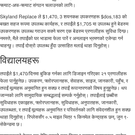
फ्ल्याट-अफ-फ्ल्याट संगठन चलाउनको लागि।
Skyland Replace ले $1,470, 3 शयनकक्ष उपकरणहरू $dos,183 को
बखत सहज रूपमा उपलब्ध कार्यहरू, र तपाईंले $1,705 मा उपलब्ध हुने बेडरुम
उपकरणहरू उपलब्ध गराउन सक्ने चरण एक बेडरुम प्रणालीहरू सुविधा दिन्छ।
नमस्ते, मैले तपाईंको घर भाडामा फेला पारें र अनलाइन भ्रमणको एजेन्डा गर्न
चाहन्छु। तपाईं दोस्रो उपलब्ध हुँदा उत्साहित मलाई थाहा दिनुहोस्।
विद्यालयहरू
तपाईंले $1,470/दिनमा बुकिङ गर्नका लागि डिजाइन गरिएका २१ प्रणालीहरू
फेला पार्नुहुनेछ। उपकरण, फ्लोरप्लानहरू, सेवाहरू, साइज, जानकारी, पहुँच, र
तपाईं मूल्यहरू अनुमानित हुन सक्छ र तपाईं रूपान्तरणको विषय हुनुहुनेछ। थप
जान्नको लागि सामुदायिक सम्बद्धलाई सम्पर्क गर्नुहोस्। तपाईंलाई छब्बीस
सुविधाहरू एकाइहरू, फ्लोरप्लानहरू, सुविधाहरू, अनुपातहरू, जानकारी,
उपलब्धता, र तपाईं मूल्यहरू अनुमानित र परिवर्तनको लागि संवेदनशील हुन सक्छ
थाहा दिनुहोस्। रिप्लेससँग ०.५ माइल भित्र १ किनमेल केन्द्रहरू छन्, जुन ९-
सेकेन्डमा छ।