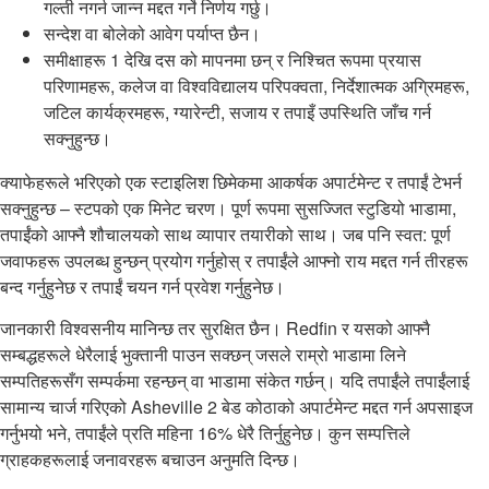
गल्ती नगर्न जान्न मद्दत गर्ने निर्णय गर्छु।
सन्देश वा बोलेको आवेग पर्याप्त छैन।
समीक्षाहरू 1 देखि दस को मापनमा छन् र निश्चित रूपमा प्रयास
परिणामहरू, कलेज वा विश्वविद्यालय परिपक्वता, निर्देशात्मक अग्रिमहरू,
जटिल कार्यक्रमहरू, ग्यारेन्टी, सजाय र तपाइँ उपस्थिति जाँच गर्न
सक्नुहुन्छ।
क्याफेहरूले भरिएको एक स्टाइलिश छिमेकमा आकर्षक अपार्टमेन्ट र तपाईं टेभर्न
सक्नुहुन्छ – स्टपको एक मिनेट चरण। पूर्ण रूपमा सुसज्जित स्टुडियो भाडामा,
तपाईंको आफ्नै शौचालयको साथ व्यापार तयारीको साथ। जब पनि स्वत: पूर्ण
जवाफहरू उपलब्ध हुन्छन् प्रयोग गर्नुहोस् र तपाईंले आफ्नो राय मद्दत गर्न तीरहरू
बन्द गर्नुहुनेछ र तपाईं चयन गर्न प्रवेश गर्नुहुनेछ।
जानकारी विश्वसनीय मानिन्छ तर सुरक्षित छैन। Redfin र यसको आफ्नै
सम्बद्धहरूले धेरैलाई भुक्तानी पाउन सक्छन् जसले राम्रो भाडामा लिने
सम्पतिहरूसँग सम्पर्कमा रहन्छन् वा भाडामा संकेत गर्छन्। यदि तपाईंले तपाईंलाई
सामान्य चार्ज गरिएको Asheville 2 बेड कोठाको अपार्टमेन्ट मद्दत गर्न अपसाइज
गर्नुभयो भने, तपाईंले प्रति महिना 16% धेरै तिर्नुहुनेछ। कुन सम्पत्तिले
ग्राहकहरूलाई जनावरहरू बचाउन अनुमति दिन्छ।