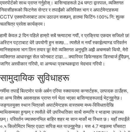
एयरपोर्टको साथ प्राप्त गर्नुहोस्। बासिन्दाहरूले 24 घण्टा द्वारपाल, व्यक्तिगत
निवासीहरूको फिटनेस सेन्टर र तपाईंको अतिरिक्त भाग र अपार्टमेन्टहरूमा
CCTV एक्सपोजरबाट लाभ उठाउन सक्छन्, हातमा फिटिंग-100% नि: शुल्क
चलचित्र प्रवेश कार्यक्रम।
हामी केवल 2 दिन पहिले हाम्रो सबै फ्ल्याटमा गयौं, र प्रक्रिया एकदम सजिलो छ!
अस्टिन पट्टाबाट धेरै उपयोगी हुन सक्छ… त्यसैले म नयाँ स्काईल्याण्ड परिवर्तन
मानिसहरूमा भाग लिन तयार छु! मेरो व्यक्तिगत अनुभूति अझै अचम्मको थियो, मेरो
व्यक्तिगत आधारभूत सेल फोनबाट टाढा… क्यारियर डिफेन्सहरू डिस्चार्ज हुँदैछन्,
जागिर अस्वीकार गरियो, वा अन्यथा प्रबन्धकद्वारा भेदभाव गरियो।
सामुदायिक सुविधाहरू
गर्मीमा तपाइँ बिल्टमोर पार्क अर्बन एरिया स्क्वायरमा कन्सर्टहरू, उत्पादक ठाउँहरू,
वा अन्य विशेष अवसरहरू प्राप्त गर्न भेला भएका बासिन्दाहरूलाई भेट्नुहुनेछ।
जङ्गलयुक्त स्थान भित्रको अपार्टमेन्टहरू वास्तवमा मध्य-विविधतादेखि
माथिसम्मका हुन्छन् र त्यसैले धेरै उपस्थितिका साथै सम्पत्ति र भाडामा उपलब्ध
छन्। परिवर्तन ज्याक्सनभिल बाहिर शहर मा सान मार्को मा स्थित छ। यहाँ तपाईंले
०.५ किलोमिटर भित्र एउटा सपिङ मल पाउनुहुनेछ। यस 4.7 माइलमा पाँचवटा