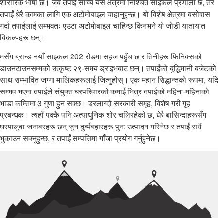
शारीरिक भाषा छ। जब तपाईं साँच्चै यस क्षेत्रमा निश्चित साइकल प्रणाली छ, तर
तपाईं धेरै कामका लागि एक अटोमोबाइल चाहानुहुन्छ। यो विशेष क्षेत्रमा बसोबास
गर्दा तपाईंलाई सम्भवतः एउटा अटोमोबाइल चाहिन्छ किनभने यो जोडी यातायात
विकल्पहरू छन्।
मसँग ब्रान्ड नयाँ साइकल 202 रोडमा सहज पहुँच छ र तिनीहरू फिनिक्सको
डाउनटाउनसम्मको उत्कृष्ट २९-समय ड्राइभबाट छन्। तपाईंको बुद्धिमानी बजेटको
साथ सम्भावित जग्गा मालिकहरूलाई जित्नुहोस्। एक महान सिद्धान्तको रूपमा, यदि
सम्भव भएमा तपाईले संयुक्त घरपरिवारको कमाई भित्र तपाईको महिना-महिनाको
भाडा कम्तिमा 3 गुणा हुन सक्छ। डरलाग्दो सरकारी समूह, विशेष गरी गृह
प्रबन्धक। त्यहाँ पक्कै पनि अत्याधुनिक शोर चलिरहेको छ, धेरै बासिन्दाहरूसँग
घरपालुवा जनावरहरू छन् जुन दुर्व्यवहारहरू पुन: उत्पादन गरिनेछ र तपाईं सधैं
भुकाउन सक्नुहुन्छ, र तपाईं सम्पत्तिमा गाँजा प्रयोग गर्नुहुनेछ।