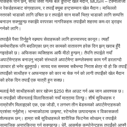
पार्कहरू पनि छन्, साथै जेसी गल्फ बल डुपोन्ट खेल मैदान, MOSH – टेक्नोलोजी
र रेकर्डहरूबाट संग्रहालय, र तपाइँ क्युबा हन्ट्सम्यान खेल मैदान। माथिल्लो
स्तरको भाडाको लागि उचित छ र तपाईले सान मार्को भित्र भाडाको लागि सम्पत्ति
बनाउन सक्नुहुन्छ स्काईवे वरपरका नागरिकहरू तपाईंको शहरमा कम-दर ड्राइभ
गर्नको लागि।
तपाईंले पैसा तिर्नुहुने स्क्र्याप सेवाहरूको लागि हास्यास्पद कानून। त्यहाँ
कर्मचारीहरू पनि बदलिएका छन् तर कामको वातावरण हरेक दिन झन् खराब हुँदै
गइरहेको छ। अफिसका व्यक्तिहरू आफैं मीठो हुन्छन्। तैपनि तपाईले नयाँ
अपार्टमेन्टहरू बनाउनु भएको संस्थाले अपार्टमेन्ट कम्प्लेक्समा काम गर्ने डरलाग्दो
उपचार हो भनेर बुझ्नुपर्छ। सायद यस समयमा सबैभन्दा निराश क्षेत्र यो हो कि तपाइँ
तपाइँको साथीहरु र आफन्तहरु को कार मा चेक गर्न को लागी तपाइँको खेल मैदान
को हरेक दिन तपाइँ एक यात्री हुन सक्छ।
मलाई मेरो साथीहरूको कार खोज्न $250 शेल आउट गर्न अब जान आवश्यक छ।
म तपाईंको जीवनलाई विलासिताको नयाँ मात्रामा लिन्छु। शीर्ष सुविधाहरू र
राम्रोसँग मिलाइएको एक, एक जोडी, र लगभग तीन बेडरूमको अपार्टमेन्टहरूको
प्रशंसा गर्नुहोस्। भान्साकोठामा उत्कृष्ट, स्टेनलेस उत्पादनहरू र विकासकर्ता
शेल्फहरू छन्। हाम्रा सबै सुविधाहरूले शारीरिक फिटनेस सोध्छन् र तपाईंले
सामाजिक अन्तरक्रिया गर्न सक्नुहुन्छ। धेरै, आकर्षक कम्पोनेन्टहरू तपाईंको आफ्नै