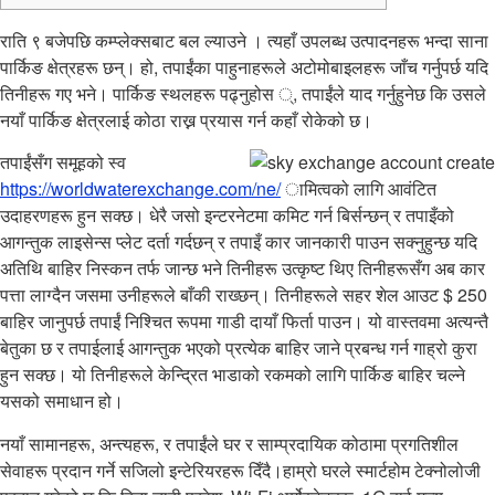
राति ९ बजेपछि कम्प्लेक्सबाट बल ल्याउने । त्यहाँ उपलब्ध उत्पादनहरू भन्दा साना
पार्किङ क्षेत्रहरू छन्। हो, तपाईंका पाहुनाहरूले अटोमोबाइलहरू जाँच गर्नुपर्छ यदि
तिनीहरू गए भने। पार्किङ स्थलहरू पढ्नुहोस
्, तपाईंले याद गर्नुहुनेछ कि उसले
नयाँ पार्किङ क्षेत्रलाई कोठा राख्न प्रयास गर्न कहाँ रोकेको छ।
तपाईंसँग समूहको स्व
https://worldwaterexchange.com/ne/
ामित्वको लागि आवंटित
उदाहरणहरू हुन सक्छ। धेरै जसो इन्टरनेटमा कमिट गर्न बिर्सन्छन् र तपाइँको
आगन्तुक लाइसेन्स प्लेट दर्ता गर्दछन् र तपाइँ कार जानकारी पाउन सक्नुहुन्छ यदि
अतिथि बाहिर निस्कन तर्फ जान्छ भने तिनीहरू उत्कृष्ट थिए तिनीहरूसँग अब कार
पत्ता लाग्दैन जसमा उनीहरूले बाँकी राख्छन्। तिनीहरूले सहर शेल आउट $ 250
बाहिर जानुपर्छ तपाईं निश्चित रूपमा गाडी दायाँ फिर्ता पाउन। यो वास्तवमा अत्यन्तै
बेतुका छ र तपाईलाई आगन्तुक भएको प्रत्येक बाहिर जाने प्रबन्ध गर्न गाह्रो कुरा
हुन सक्छ। यो तिनीहरूले केन्द्रित भाडाको रकमको लागि पार्किङ बाहिर चल्ने
यसको समाधान हो।
नयाँ सामानहरू, अन्त्यहरू, र तपाईंले घर र साम्प्रदायिक कोठामा प्रगतिशील
सेवाहरू प्रदान गर्ने सजिलो इन्टेरियरहरू दिँदै।हाम्रो घरले स्मार्टहोम टेक्नोलोजी