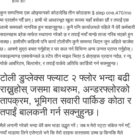
हावा हो!
कुन सम्पत्तिमा एक ओछ्यानको कोठादेखि तीन कोठाहरू $ step one,470/mo
मा प्रदर्शन गर्दै छन्। हामी यो आधारभूत खुला रूपमा यहाँ बसेका छौं र तपाईं एक
लामो समयको नागरिक हुन चाहानुहुन्छ। कुनै पनि कार्यालयले पहिले नै धेरै कर्मचारी
सदस्यहरू ब्रेक मार्फत स्थापना गरेको छ र तपाईं नयाँ मान्छे ताजा गरिब भएको हुन
सक्छ। हामीसँग कहिल्यै पनि कार्य टोलीसँग कुनै समस्या थिएन जुन अहिले चार्जमा
छ। आफ्नो मुद्रा बचत गर्नुहोस् र घर कल गर्न विभिन्न अन्य उन्नत प्राप्त गर्नुहोस्।
स्काइल्याण्ड एक्सचेन्जले 9.स्टेप तीन माइल भित्र 5 क्षेत्रहरू प्रदान गर्दछ, र न्यू
योर्क आर्बोरेटम, बिल्टमोर, र तपाईं पार्कवे अतिथि कार्डियो गर्न सक्नुहुन्छ।
टोली डुप्लेक्स फ्ल्याट २ फ्लोर भन्दा बढी
राख्नुहोस् जसमा बाथरुम, अन्डरफ्लोरको
तापक्रम, भूमिगत सवारी पार्किङ कोठा र
तपाईं बालकनी गर्न सक्नुहुन्छ।
मैले लगानी गरेको भन्दा धेरै कम भाडा उद्धृत गरें। जब म मेरो पट्टा संकेत गर्न गएँ,
नयाँ भाडामा लिने एजेन्टले भने कि मेरो दरहरू वास्तवमा उच्च छ किनकि मैले