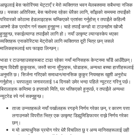
आफूलाई बेस फ्लोरिंगमा भेट्टाएँ र मेरो व्यक्तिगत भवन मेलबक्समा सबैभन्दा नजिक
छ। यसका अतिरिक्त, बेस फ्लोरमा रहेका धेरैका लागि, साँझको समयमा तपाईंको
परिवारको कोठामा हेडलाइटहरू चम्किएको प्रशंसा गर्नुहोस् र तपाईंले कहिल्यै
आफ्नो डेक प्रयोग गर्न सक्षम हुनुहुन्न। चाहे तपाईं कन्डो वा टाउनहोम खोज्दै
हुनुहुन्छ, स्काईल्याण्ड तपाईंको लागि हो। नयाँ उत्कृष्ट ल्यान्डस्केप भएका
व्यक्तिहरू एनाकोस्टिया मेट्रोको लागि व्यक्तिगत दूरी भित्र छन् जसले
मालिकहरूलाई थप फाइदा लिन्छन्।
भाडा र टाउनहाउसहरूबाट टाढा रहेका नयाँ मानिसहरू केन्टनमा चाँडै आउँदैछन्।
शून्य विदेशी कुकुरहरू, जस्तै साना सुँगुरहरू, घोडाहरू, अन्यथा बच्चा हात्तीहरूलाई
अनुमति छ। सिर्जना गरिएको समाधान/मानसिक कुकुर नियमहरू खुशी अनुरोध
गर्नुहोस्। घरपालुवा जनावरलाई 14 दिनको उमेर भन्दा पहिले न्युटरट गरिनु पर्छ।
बिरालाहरू कम्तिमा 9 हप्ताको मिति, घर भत्किएको हुनुपर्छ, र तपाईंले अन्यथा
न्युटरेड स्पे गर्न सक्नुहुन्छ।
ताजा उन्नतहरूले नयाँ पर्खालहरू रगड्ने निर्णय गरेका छन्, र कारण पत्ता
लगाउनको विपरीत भित्र एक उत्कृष्ट डिह्युमिडिफायर राख्ने निर्णय गरेका
छन्।
म यो अत्याधुनिक प्रयोग गरेर धेरै विचलित छु र अन्य मानिसहरूलाई उही