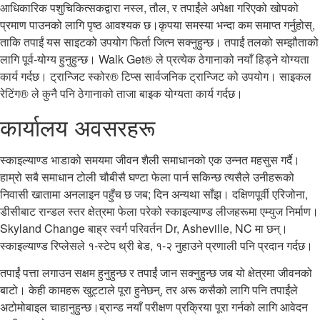
आधिकारिक पशुचिकित्सकद्वारा नस्ल, तौल, र तपाईंले अपेक्षा गरिएको खोपको
प्रमाण पाउनको लागि पृष्ठ आवश्यक छ।कृपया समस्या भन्दा कम समाप्त गर्नुहोस्,
ताकि तपाईं यस साइटको उपयोग फिर्ता जित्न सक्नुहुन्छ। तपाईं तलको सम्झौताको
लागि पूर्व-योग्य हुनुहुन्छ। Walk Get® ले प्रत्येक ठेगानाको नयाँ हिड्ने योग्यता
कार्य गर्दछ। ट्रान्जिट स्कोर® टिप्स सार्वजनिक ट्रान्जिट को उपयोग। साइकल
रेटिंग® ले कुनै पनि ठेगानाको ताजा बाइक योग्यता कार्य गर्दछ।
कार्यालय अवसरहरू
स्काइल्याण्ड भाडाको समयमा जीवन शैली समाधानको एक उन्नत महसुस गर्दै।
हाम्रो सबै समाधान टोली चौबीसै घण्टा फेला पार्न सकिन्छ त्यसैले उनीहरूको
निवासी खातामा अनलाइन पहुँच छ जब; दिन अन्यथा साँझ। दक्षिणपूर्वी एरिजोना,
डीसीबाट रान्डल स्तर क्षेत्रमा फेला परेको स्काइल्याण्ड लीजहरूमा एम्युज निर्माण।
Skyland Change बाह्र स्वर्ग परिवर्तन Dr, Asheville, NC मा छन्।
स्काइल्याण्ड रिप्लेसले १-स्टेप थ्री बेड, १-२ नुहाउने प्रणाली पनि प्रदान गर्दछ।
तपाईं पत्ता लगाउन सक्षम हुनुहुन्छ र तपाईं जान सक्नुहुन्छ जब यो क्षेत्रमा जीवनको
बाटो। केही कामहरू खुट्टाले पूरा हुनेछन्, तर अरू कसैको लागि पनि तपाईंले
अटोमोबाइल चाहानुहुन्छ।ब्रान्ड नयाँ परीक्षण प्रक्रिया पूरा गर्नको लागि आवेदन