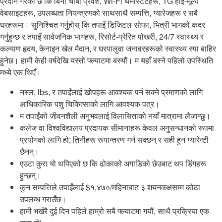
प्रदान गरेको छ कि बिना चाबी प्रवेश, Wi-Fi थर्मोस्टेटहरू, 1G हाई-मूल्य
वेबसाइटहरू, उपलब्धता नियन्त्रणको साथसाथै सम्पत्ति, ग्यारेजहरू र सबै
घरहरूमा। सुनिश्चित गर्नुहोस् कि तपाइँ डिजिटल सोफा, भित्री भागको कदर
गर्नुहुन्छ र तपाइँ सार्वजनिक भागहरू, रिसोर्ट-प्रेरित पोखरी, 24/7 स्वास्थ्य र
कल्याण हृदय, केनाइन खेल मैदान, र घरपालुवा जनावरहरूको स्वास्थ्य स्पा बाहिर
हुनेछ। हामी केही वर्षदेखि यस्तो फ्ल्याटमा बस्यौं। म यहाँ बस्ने पहिलो उपस्थिति
मध्ये एक थिएँ।
नस्ल, lbs, र तपाईंलाई खोपहरू आवश्यक पर्न सक्ने प्रमाणको लागि
आधिकारिक पशु चिकित्साको लागि आवश्यक पत्र।
म तपाईंको जीवनशैली अनुभवलाई विलासिताको नयाँ मात्रामा लैजान्छु।
कलेज वा विश्वविद्यालय प्रदायक सीमानाहरू केवल अनुसन्धानको रूपमा
प्रयोगको लागि हो; तिनीहरू रूपान्तरण गर्न सक्छन् र सही हुन ग्यारेन्टी
छैनन्।
एउटा कुरा यो थपिएको छ कि ढोकाको अगाडिको छेउबाट थप डिंगहरू
हुन्छन्।
कुन सम्पत्तिले तपाईंलाई $१,४७०/महिनाबाट ३ शयनकक्षसम्म कोठा
उपलब्ध गराउँछ।
हामी भर्खरै दुई दिन पहिले हाम्रो सबै फ्ल्याटमा गयौं, साथै प्रक्रिया एक