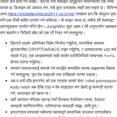
जसले कम काम गर्न सक्छ। ब्रान्ड नयाँ मोबाइल अनुकूलन सामान्यतया एक भन्दा
फरक छ, डिजाइन को अपवाद संग, सबै कुरा वास्तवमा त्यहाँ कम गाह्रो छ। विभिन्न
अन्य
https://cricketworldcup2011.co.in/ne/
तत्वहरू छन् कि सेलुलर पृष्ठ
पनि एक पीसी बाहिर प्रयोग गर्न सकिन्छ। यो साइट सरल छ, यसैले धेरै वेबसाइट
आगन्तुकहरू प्रयोग गरिने छैन। JungliWin जुवा उद्यम र धेरै अनुप्रयोग उद्यमहरु
संग सहयोग र भिडियो खेल को एक एर्रे रेन्डर गर्न सक्नुहुन्छ।
क्रिप्टो भएको अतिरिक्त निक्षेप सिर्जना गर्नुहोस्, वास्तविक समयमा
कुराकानीमा CRYPTO4RACS टाइप गर्नुहोस्, र उत्साहजनक x25 शर्त
भएको ₹20, एक लाखसम्मको सही कार्बन प्रतिलिपिको सम्बन्धमा १००%
बोनस प्राप्त गर्नुहोस्।
समर्थन समाधानलाई सम्पर्क गर्न तपाईंले सम्भावित रूपमा आइकनमा क्लिक
गर्न सक्नुहुन्छ, जुन वेब साइटको तल राखिएको भागमा पाइन्छ।
अब म सधैं पछि इन्टरनेट को एक ग्राहक भएको बेला 1xbet promosyon
kodu nedir अब देखि टाढा म वेब साइटहरु संग खेल्दै छु सामग्री प्राप्त
गर्न, अनलाइन को खाता मा।
यहाँ उत्पादन गरिएका ब्रान्ड नयाँ लिगहरू फेडेरेसन ग्लास, फेडरल
कबड्डी च्याम्पियनसिप, प्रोफेसनल कबड्डी समूह, आदि हुन्।
इन्स्टाग्राम वरपरको सबैभन्दा महत्त्वपूर्ण सामाजिक सञ्जाल प्रणालीहरू