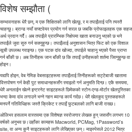
विशेष सम्झौता (
सम्भावनाहरू धेरै छन्, म एक शिक्षितको लागि खेल्छु, र म तपाईंलाई पनि त्यस्तै
चाहन्छु। ब्रान्ड नयाँ सफ्टवेयर प्रयोग गर्न सरल छ जबकि प्रोफाइलहरू एक सहज
अर्थ प्रदान गर्दै। अब तपाईंले प्रारम्भिक निक्षेपमा खाता बनाउनु भएको छ भने
तपाईंले जुवा सुरु गर्न सक्नुहुन्छ। तपाइँलाई अनुशासन भित्र फिट को एक विशाल
सूची उपलब्ध गराइन्छ। एक पटक दांव खोज्दा, तपाईले चाहानु भएको पैसा प्राप्त
गर्न बाँकी छ। अब तिनीहरू जान बाँकी छ कि तपाइँ उनीहरूको शर्तमा जित्नुहुन्छ वा
होइन।
यद्यपि होइन, वेब गेमिङ वेबसाइटहरूमा तपाइँलाई तिनीहरूको सट्टेबाजी खातामा
वित्तपोषण गर्न केही पुट समाधानहरूसँग रमाइलो गर्न अनुमति दिन्छ। एकै समयमा,
धेरै अनलाईन खेल्ने इन्टरनेट साइटहरूले छिमेकको स्टोन-एन्ड-मोर्टार खेलपुस्तिका
भन्दा केमा दांव लगाउने भन्ने गहन ब्यान्ड कार्य गर्दछ। धेरै खेलकुद पुस्तकहरूले
मनपर्ने गतिविधिहरू जस्तै क्रिकेट र तपाइँ फुटबलको लागि बाजी राख्छ।
ओलिभर हसलाम वास्तवमा एक विशेषज्ञ स्वरोजगार लेखक हुन् जससँग लगभग 10
वर्षको अनुभव छ।उहाँका कामहरू Macworld, PCMag, 1Password’s
site, वा अन्य कुनै साइटहरूको लागि लेखिएका छन्। माइस्पेसले 2012 भित्र