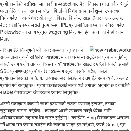
प्रयोगकर्ताको प्रतिशत जानकारीमा 4rabet बाट पैसा निकाल्न मद्दत गर्न सधैं दुई
घण्टा देखि 1 हप्ता सम्म लाग्नेछ। फिर्ताको विशेष समय नयाँ शुल्क उपकरणमा
निर्भर गर्दछ। एक पेशेवर खेल जुआ, विशाल क्रिकेट साझ
ेदार। एक उत्कृष्ट
बेटर र ह्यान्डिकपर जसले मुख्य रूपमा IPL प्रतियोगितामा ध्यान केन्द्रित गर्दछ।
Pickswise को लागि प्रमुख wagering विश्लेषक हुँदा काम गर्दा केही समय
बिताए।
यदि तपाईंले जित्नुभयो भने, नगद सम्भवतः ग्राहकको
सदस्यतामा तुरुन्तै राखिनेछ।4rabet भारत एक मान्य सट्टेबाज प्रयास गर्नुहोस्
जसले उत्तम शर्त वातावरण दिन्छ। नयाँ 4rabet वेब साइट र एप्लिकेसनले उत्साही
SSL प्रमाणपत्र प्रयोग गरेर 128-भाग सुरक्षा प्रयोग गर्दछ, जसले
प्रयोगकर्ताहरूको व्यक्तिगत तथ्याङ्कहरू लिइएको र तपाईंले अन्य व्यक्तिहरूबाट
प्रयोग गर्न सक्नुहुन्छ। प्रयोगकर्ताहरूलाई मात्र शर्त लगाउन अनुमति छ र तपाईंले
4rabet वेबसाइटमा खेलहरूको आनन्द लिनुहुनेछ।
आफ्नो एकाइबाट व्यापारी खाता हटाउनको सट्टा यसलाई हटाउन, तलका
सुझावहरू पालना गर्नुहोस्। तपाईंको आफ्नै उपकरण नदेख्ने धेरैका लागि,
आविष्कारकको सहायता वेब साइट हेर्नुहोस्। तपाईंसँग Bing विशेषताहरू अन्वेषण
गर्ने क्षमता छैन जसमा तपाईंले त्यो खातामा साइन इन गर्नुभयो, जस्तै Gmail, पुश,