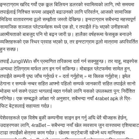
इन्स्टाग्राम खरिद गर्यो एक कूल बिलियन डलरको स्वामित्वको लागि, त्यो समयमा
तपाईलाई निश्चित रूपमा आइब्रो बढाउनको लागि परिवर्तन, आजको सामाजिक
मिडिया वातावरणमा ठूलो सम्झौता जस्तो देखिन्छ। इन्स्टाग्राम सबैभन्दा महत्त्वपूर्ण
सामाजिक सञ्जाल प्लेटफर्महरू मध्ये एक हो, र तपाईंले Fb भएको उनीहरूको
आत्मीयताको बाबजुद पनि यो बढ्न जारी छ। हालैका वर्षहरूमा फेसबुक बनाउने
व्यक्तिहरूको एक स्थिर प्रवाह भएको छ, तर इन्स्टाग्राम ठूलो मात्रामा अपरिवर्तित
हुन सक्छ।
तपाईं JungliWin सँग प्रमाणित तरिकामा दर्ता गर्न सक्नुहुन्छ। तर याहू, माइस्पेस
अन्यथा टेलिग्राम मार्फत लग इन गर्न सकिन्छ। मोबाइल प्लेटफर्ममा सामेल हुन,
तपाईंले कम्पनी पृष्ठ जाँच गर्नुपर्छ र « दर्ता गर्नुहोस् » मा क्लिक गर्नुहोस्। इमेल
ठेगाना र सम्पर्क नम्बर सहित आफ्नो पहिलो सम्पर्क जानकारी सहित तपाईले सानो
मोडमा भर्न सक्ने एउटा भागलाई मद्दत गर्नको लागि यसको उपलब्धता पुन: निर्देशित
गरिनेछ। एक सम्बद्धले अपेक्षा गरे अनुसार, सबैभन्दा नयाँ 4rabet apk ले प्रि-
फिट बेट्सलाई सहायता गर्दछ।
पेशेवरहरूले एक विशेष बुकी कम्पनीमा साइन इन गर्नु अघि धेरै चीजहरू हेर्छन्,
उदाहरणका लागि, 4raBet – सबैभन्दा नयाँ खेल व्यवसाय जुन वास्तवमा एशियाबाट
टाढा तपाईंको क्षेत्रमा काम गर्दछ। खेलमा सट्टेबाजी खोज्ने थप मानिसहरू