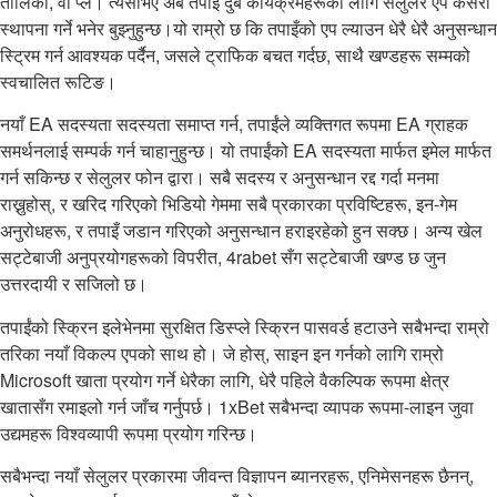
तालिका, वा प्ले। त्यसोभए अब तपाइँ दुबै कार्यक्रमहरूको लागि सेलुलर एप कसरी
स्थापना गर्ने भनेर बुझ्नुहुन्छ।यो राम्रो छ कि तपाइँको एप ल्याउन धेरै धेरै अनुसन्धान
स्ट्रिम गर्न आवश्यक पर्दैन, जसले ट्राफिक बचत गर्दछ, साथै खण्डहरू सम्मको
स्वचालित रूटिङ।
नयाँ EA सदस्यता सदस्यता समाप्त गर्न, तपाईंले व्यक्तिगत रूपमा EA ग्राहक
समर्थनलाई सम्पर्क गर्न चाहानुहुन्छ। यो तपाईंको EA सदस्यता मार्फत इमेल मार्फत
गर्न सकिन्छ र सेलुलर फोन द्वारा। सबै सदस्य र अनुसन्धान रद्द गर्दा मनमा
राख्नुहोस्, र खरिद गरिएको भिडियो गेममा सबै प्रकारका प्रविष्टिहरू, इन-गेम
अनुरोधहरू, र तपाइँ जडान गरिएको अनुसन्धान हराइरहेको हुन सक्छ। अन्य खेल
सट्टेबाजी अनुप्रयोगहरूको विपरीत, 4rabet सँग सट्टेबाजी खण्ड छ जुन
उत्तरदायी र सजिलो छ।
तपाईंको स्क्रिन इलेभेनमा सुरक्षित डिस्प्ले स्क्रिन पासवर्ड हटाउने सबैभन्दा राम्रो
तरिका नयाँ विकल्प एपको साथ हो। जे होस्, साइन इन गर्नको लागि राम्रो
Microsoft खाता प्रयोग गर्ने धेरैका लागि, धेरै पहिले वैकल्पिक रूपमा क्षेत्र
खातासँग रमाइलो गर्न जाँच गर्नुपर्छ। 1xBet सबैभन्दा व्यापक रूपमा-लाइन जुवा
उद्यमहरू विश्वव्यापी रूपमा प्रयोग गरिन्छ।
सबैभन्दा नयाँ सेलुलर प्रकारमा जीवन्त विज्ञापन ब्यानरहरू, एनिमेसनहरू छैनन्,