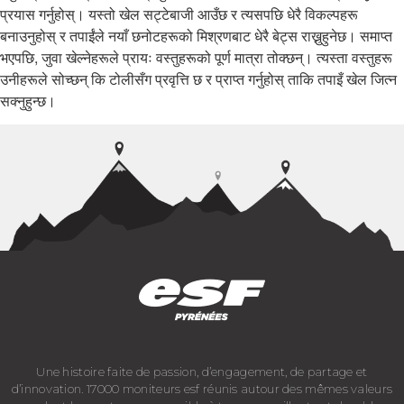
प्रयास गर्नुहोस्। यस्तो खेल सट्टेबाजी आउँछ र त्यसपछि धेरै विकल्पहरू
बनाउनुहोस् र तपाईंले नयाँ छनोटहरूको मिश्रणबाट धेरै बेट्स राख्नुहुनेछ। समाप्त
भएपछि, जुवा खेल्नेहरूले प्रायः वस्तुहरूको पूर्ण मात्रा तोक्छन्। त्यस्ता वस्तुहरू
उनीहरूले सोच्छन् कि टोलीसँग प्रवृत्ति छ र प्राप्त गर्नुहोस् ताकि तपाइँ खेल जित्न
सक्नुहुन्छ।
Une histoire faite de passion, d’engagement, de partage et
d’innovation. 17000 moniteurs esf réunis autour des mêmes valeurs