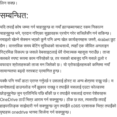
लिन सक्छ।
सम्बन्धित:
यदि तपाईं कोष जम्मा गर्न चाहनुहुन्छ वा नयाँ ह्यान्डब्यागबाट रकम निकाल्न
चाहनुहुन्छ भने, प्रदान गरिएका सुझावहरू प्रयोग गरेर सजिलैसँग गर्न सकिन्छ।
रमाइलो खेल्ने सेक्सन भएको कुनै पनि अन्य खेल कार्यक्रमहरू जस्तै, 4rabet छुट
छैन। वास्तविक समय बेटिंग सुविधाको साथसाथै, त्यहाँ एक जीवित अनलाइन
स्ट्रिमिङ विकल्प छ जसले वेबसाइटलाई धेरै रोमाञ्चक महसुस गराउँछ। ताजा
क्लबले स्पष्ट रूपमा काम गरिरहेको छ, तर यसको बाबजुद पनि यसले ठूलो र
वफादार श्रोताहरूको ताजा मन जितेको छ। यो प्रोफाईलहरूको कम्तिमा नयाँ
सामान्यतया बढ्दो स्तरबाट प्रमाणित हुन्छ।
पक्कै पनि नयाँ डाटा प्राप्त गर्नुपर्छ र उसलाई होस्ट वा अन्य क्षेत्रमा राख्नु पर्छ। म
सन्देशलाई डाउनलोड गर्ने झुकाव राख्छु र तपाईंले यसलाई एउटा फोल्डरमा
छोड्नुहुनेछ जुन प्रतिनिधि पछि बाँकी छ र तपाईंले यसलाई दायरा पेशेवरहरू
OneDrive ठाउँ भित्र आराम गर्न सक्नुहुन्छ। ठीक छ तल, त्यसपछि तपाइँ
हाइपरलिङ्क साझेदारी गर्न सक्नुहुन्छ जुन तपाइँले o365 प्रशासक भित्र तपाइँको
पृष्ठहरू onedrive भागमा सिर्जना गर्न सक्नुहुन्छ।