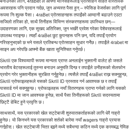
बनाउनको लागि, 4raBet ले आफ्ना मानिसहरूलाई प्रोत्साहन सहित वास्तविक
अवसरहरू पनि प्रदान गर्दछ, जुन अभ्यस्त पैसा हुन् – स्पेसिङ वेजर्सका लागि पूर्ण
रूपमा निःशुल्क पैसा। 4raBet प्रोत्साहनहरू तपाईंको आम्दानी बढाउने एउटा
सजिलो तरिका हो, साथै तिनीहरू विभिन्न संस्करणहरूमा उपस्थित छन्—
उदाहरणका लागि, एक सुखद अतिरिक्त, जुन भर्खरै प्रवेश गरेका पेशेवरहरूलाई
उपलब्ध गराइन्छ। त्यहाँ 4raBet छुट कुपनहरू पनि छन्, यदि तपाइँ प्रयोग
गरिरहनुभएको छ भने यसले प्रतिबन्ध प्रोत्साहन सुधार गर्नेछ। तपाईंले 4rabet मा
साइन अप गरेपछि आफ्नो बैंक खाता सुनिश्चित गर्नुपर्छ।
Skrill एक विश्वव्यापी रूपमा मान्यता प्राप्त अनलाईन भुक्तानी वालेट हो जसले
भारतीय बेटरहरूलाई तुरुन्त बनाउन अनुमति दिन्छ र तपाईंले उनीहरूको सेलफोन
प्रयोग गरेर भुक्तानीहरू सुरक्षित गर्नुहुनेछ। त्यसैले तपाइँ 4raBet राख्न सक्नुहुन्छ,
Skrill प्रोफाइलहरूले यसको Skrill ID प्रस्ताव गर्न आवश्यक छ र तपाइँ
पासवर्ड गर्न सक्नुहुन्छ। प्रोफाइलहरू नयाँ वितरणहरू प्राप्त गर्नको लागि यसको
Skrill ID मा जान आवश्यक हुनेछ, साथै पैसा तिनीहरूको Skrill सदस्यतामा
छिट्टै डेबिट हुने प्रवृत्ति छ।
साथसाथै, यस प्रकारको खेल सट्टेबाजी शुरुवातकर्ताहरूको लागि धेरै गाह्रो
हुनेछ। यो किनभने यस प्रकारको शर्तको बारेमा नयाँ wagers गाह्रो प्रयास
गर्नुहोस्। खेल सट्टेबाजी भित्र बुझ्ने मध्ये सबैभन्दा कठिन मध्ये एक क्रमबद्ध गेमिङ