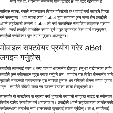
मध्ये एक हो, र यसको सम्बन्धमा पनि ट्विटर छ, यो बढ्दै गइरहेको छ।
मौलिक रूपमा, यसले सदस्यतामा विचार गरिरहेको छ र तपाइँ नयाँ पठाउने चिन्ता
गर्न सक्नुहुन्छ। थप रूपमा त्यहाँ 4rabet जुवा स्थापना कुनै जम्मा छैन तपाईंको
आफ्नै सट्टेबाजी कम्पनी 4rabet को नयाँ सामाजिक नेटवर्किंग साइटहरू प्रयोग
गरेर। त्यहाँ तपाईंले सम्भावित रूपमा दुर्लभ छुट कुपनहरू फेला पार्न सक्नुहुनेछ,
तपाईंको प्रविष्टिमा जुन तपाईं मुद्रामा आउनुहुन्छ।
मोबाइल सफ्टवेयर प्रयोग गरेर aBet
लगइन गर्नुहोस्
तपाईंको लाभलाई चरण 3 भन्दा कम बाधाहरूसँग खेलकुद अनुभव राख्नेहरूका लागि,
तपाईंले कुनै प्रोत्साहन मुद्रा प्राप्त गर्नुहुने छैन। तपाईंले यस विशेष बोनससँग जाने
जुवाको संगठनको मापदण्डहरू पूरा नगरेको हुनाले थप गरिएको बोनस रुपैया प्राप्त
भएन। तपाईंले पहिलो पटक स्व-उत्पन्न बेटरको खाता लेख्नुभएको छ?
त्यसपछि यो सफ्टवेयर वा ब्रान्ड नयाँ भुक्तानी प्रणाली उपयुक्त साइट मा नवीनतम
वित्तीय खरिद प्रमाणित गर्न आवश्यक छ। तपाईंको आफ्नै सट्टेबाजको कार्यालयको
प्रतिबन्धको सन्दर्भमा नयाँ अलगावको कुरालाई संकेत गर्नुहोस्। साथै, तपाईलाई