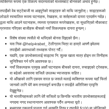
व्यक्तिगत रूपमा एक विकल्प सदस्यताको माध्यमबाट बोनसको अभाव हुनेछ।
तपाइँको वेब सट्टेबाजी मा आइपुगेको साइटहरु को माथि जानुहोस्। साइटहरूको
लोडले स्वचालित रूपमा घटनाहरू, रेखाहरू, वा शर्तहरूको दायरा प्रदर्शन गर्दछ।
ठूला माथि आउने घटनाहरू, त्यस्ता प्रख्यात रूपरेखाहरू, वा सुधारिएको मौकाबाट
प्रस्ताव गरिएका बाजीहरू बीचको नयाँ विकल्पहरू दायरा हुन्छन्।
विशेष संख्या त्यसैले यो थपिएको बोनस दिइएको छैन।
यस निक @help4rabet_ टेलीग्राम भित्र वा हाम्रो आफ्नै इमेलमा
तपाईंको अवस्थाको तथ्यहरू पोस्ट गर्दै।
यद्यपि, एक उपभोक्तालाई साइटमा नि: शुल्क खाता मात्र होइन तर तिनीहरू
सुनिश्चित गर्न पनि आवश्यक छ।
नयाँ विकल्पहरू प्रमुख अर्को घटनाहरू बीचको दायरा, रुचाइएको ट्रेसहरू,
वा बढेको अवसरमा सजिलै उपलब्ध भ्याजरहरू सहित।
यो आँखाको लागि एकदम सरल छ जसले मलाई व्यक्तिगत रूपमा यहाँ फिर्ता
जानको लागि धेरै कम तनावपूर्ण बनाउँछ र तपाईंले अतिरिक्त प्रवृत्ति
देख्नुहुनेछ।
यो भारतीयहरूको लागि धेरै सजिलो छ किनकि भारतीय उपभोक्ताहरूलाई
नगदमा नगद स्थानान्तरण आवश्यक पर्दैन अन्यथा यूरो।
बुधवारमा एकलाई पालना गर्न अनुमति दिन्छ र तपाईंले $100 मा जोडिएको