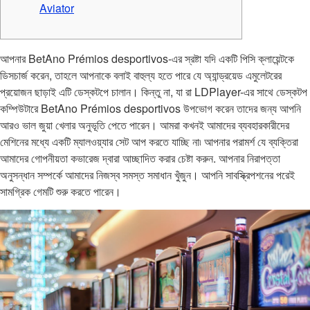
Aviator
আপনার BetAno Prémios desportivos-এর স্রষ্টা যদি একটি পিসি ক্লায়েন্টকে
ডিসচার্জ করেন, তাহলে আপনাকে বলাই বাহুল্য হতে পারে যে অ্যান্ড্রয়েড এমুলেটরের
প্রয়োজন ছাড়াই এটি ডেস্কটপে চালান। কিন্তু না, যা
রা LDPlayer-এর সাথে ডেস্কটপ
কম্পিউটারে BetAno Prémios desportivos উপভোগ করেন তাদের জন্য আপনি
আরও ভাল জুয়া খেলার অনুভূতি পেতে পারেন। আমরা কখনই আমাদের ব্যবহারকারীদের
মেশিনের মধ্যে একটি ম্যালওয়্যার সেট আপ করতে যাচ্ছি না৷ আপনার পরামর্শ যে ব্যক্তিরা
আমাদের গোপনীয়তা কভারেজ দ্বারা আচ্ছাদিত করার চেষ্টা করুন. আপনার নিরাপত্তা
অনুসন্ধান সম্পর্কে আমাদের নিজস্ব সমস্ত সমাধান খুঁজুন। আপনি সাবস্ক্রিপশনের পরেই
সামগ্রিক গেমটি শুরু করতে পারেন।