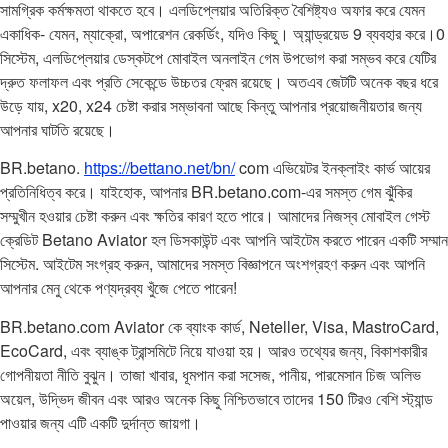
সামগ্রিক কর্মক্ষমতা থাকতে হবে। এলডিপ্লেয়ার অতিরিক্ত বৈশিষ্ট্যও অফার করে যেমন
একাধিক- যেমন, ম্যাক্রো, অপারেশন রেকর্ডিং, যদিও কিছু। অ্যান্ড্রয়েড 9 ব্যবহার করে।0
সিস্টেম, এলডিপ্লেয়ার ডেস্কটপে মোবাইল অনলাইন গেম উপভোগ করা সম্ভব করে যেটির
দ্রুত ফলাফল এবং প্রতি সেকেন্ডে উচ্চতর ফ্রেম রয়েছে। অতএব জেটটি অনেক বছর ধরে
উড়ে যায়, x20, x24 চেষ্টা করার সম্ভাবনা আছে কিন্তু আপনার প্রয়োজনীয়তার জন্য
আপনার ঘাটতি রয়েছে।
BR.betano.
https://bettano.net/bn/
com এভিয়েটর ইনক্লাইং কার্ভ আয়ের
প্রতিনিধিত্ব করে। যাইহোক, আপনার BR.betano.com-এর সমস্ত গেম ঝুঁকির
সম্মুখীন হওয়ার চেষ্টা করুন এবং ক্ষতির কারণ হতে পারে। আমাদের নিজস্ব মোবাইল গেস্ট
ক্রেডিট Betano Aviator হল ডিসকাউন্ট এবং আপনি আইটেম করতে পারেন একটি সম্মান
সিস্টেম. আইটেম সংগ্রহ করুন, আমাদের সমস্ত বিজ্ঞাপনে অংশগ্রহণ করুন এবং আপনি
আপনার মেনু থেকে পণ্যদ্রব্য খুঁজে পেতে পারেন!
BR.betano.com Aviator কে ব্যাংক কার্ড, Neteller, Visa, MastroCard,
EcoCard, এবং ব্যাঙ্ক ট্রান্সমিটে নিয়ে যাওয়া হয়। আরও তথ্যের জন্য, বিকাশকারীর
গোপনীয়তা নীতি বুঝুন। তাজা খাবার, ধূমপান করা সসেজ, পানীয়, পারমেসান চিজ অলিভ
অয়েল, উদ্ভিদ জীবন এবং আরও অনেক কিছু নিশ্চিতভাবে তাদের 150 টিরও বেশি স্ট্যান্ড
পাওয়ার জন্য এটি একটি দুর্দান্ত জায়গা।