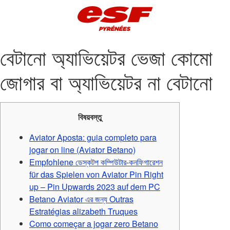
বেটানো অ্যাভিয়েটর ভেজা কোমো
জোগার বা অ্যাভিয়েটর না বেটানো
বিষয়বস্তু
Aviator Aposta: guia completo para
jogar on line (Aviator Betano)
Empfohlene ডেস্কটপ কম্পিউটার-কনফিগারেশন
für das Spielen von Aviator Pin Right
up – Pin Upwards 2023 auf dem PC
Betano Aviator এর জন্য Outras
Estratégias alizabeth Truques
Como começar a jogar zero Betano