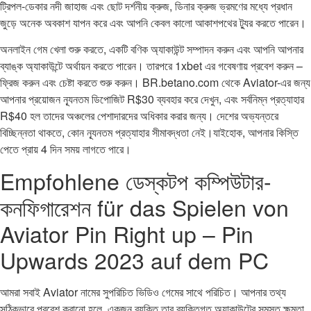
ট্রিপল-ডেকার নদী জাহাজ এবং ছোট দর্শনীয় ক্রুজ, ডিনার ক্রুজ ভ্রমণের মধ্যে প্রধান
জুড়ে অনেক অবকাশ যাপন করে এবং আপনি কেবল কালো আকাশপথের ট্যুর করতে পারেন।
অনলাইন গেম খেলা শুরু করতে, একটি বণিক অ্যাকাউন্ট সম্পাদন করুন এবং আপনি আপনার
ব্যাঙ্ক অ্যাকাউন্টে অর্থায়ন করতে পারেন। তারপরে 1xbet এর গবেষণায় প্রবেশ করুন –
ফ্রিজ করুন এবং চেষ্টা করতে শুরু করুন। BR.betano.com থেকে Aviator-এর জন্য
আপনার প্রয়োজন ন্যূনতম ডিপোজিট R$30 ব্যবহার করে দেখুন, এবং সর্বনিম্ন প্রত্যাহার
R$40 হল তাদের অঞ্চলের পেশাদারদের অধিকার করার জন্য। দেশের অভ্যন্তরে
বিচ্ছিন্নতা থাকতে, কোন ন্যূনতম প্রত্যাহার সীমাবদ্ধতা নেই।যাইহোক, আপনার কিস্তি
পেতে প্রায় 4 দিন সময় লাগতে পারে।
Empfohlene ডেস্কটপ কম্পিউটার-
কনফিগারেশন für das Spielen von
Aviator Pin Right up – Pin
Upwards 2023 auf dem PC
আমরা সবাই Aviator নামের সুপরিচিত ভিডিও গেমের সাথে পরিচিত। আপনার তথ্য
সঠিকভাবে প্রবেশ করানো হলে, একজন ব্যক্তি তার ব্যক্তিগত অ্যাকাউন্টের সমস্ত ক্ষমতা