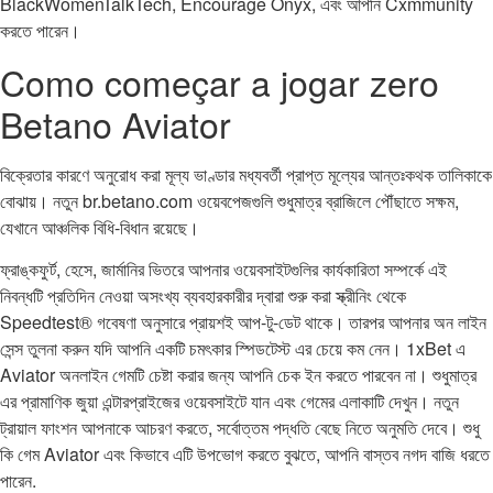
BlackWomenTalkTech, Encourage Onyx, এবং আপনি Cxmmunity
করতে পারেন।
Como começar a jogar zero
Betano Aviator
বিক্রেতার কারণে অনুরোধ করা মূল্য ভাণ্ডার মধ্যবর্তী প্রাপ্ত মূল্যের আন্তঃকথক তালিকাকে
বোঝায়। নতুন br.betano.com ওয়েবপেজগুলি শুধুমাত্র ব্রাজিলে পৌঁছাতে সক্ষম,
যেখানে আঞ্চলিক বিধি-বিধান রয়েছে।
ফ্রাঙ্কফুর্ট, হেসে, জার্মানির ভিতরে আপনার ওয়েবসাইটগুলির কার্যকারিতা সম্পর্কে এই
নিবন্ধটি প্রতিদিন নেওয়া অসংখ্য ব্যবহারকারীর দ্বারা শুরু করা স্ক্রীনিং থেকে
Speedtest® গবেষণা অনুসারে প্রায়শই আপ-টু-ডেট থাকে। তারপর আপনার অন লাইন
সেন্স তুলনা করুন যদি আপনি একটি চমৎকার স্পিডটেস্ট এর চেয়ে কম নেন। 1xBet এ
Aviator অনলাইন গেমটি চেষ্টা করার জন্য আপনি চেক ইন করতে পারবেন না। শুধুমাত্র
এর প্রামাণিক জুয়া এন্টারপ্রাইজের ওয়েবসাইটে যান এবং গেমের এলাকাটি দেখুন। নতুন
ট্রায়াল ফাংশন আপনাকে আচরণ করতে, সর্বোত্তম পদ্ধতি বেছে নিতে অনুমতি দেবে। শুধু
কি গেম Aviator এবং কিভাবে এটি উপভোগ করতে বুঝতে, আপনি বাস্তব নগদ বাজি ধরতে
পারেন.