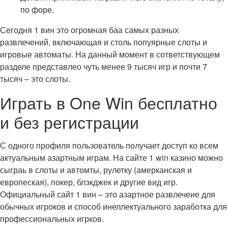
по форе.
Сегодня 1 вин это огромная баа самых разных
развлечений, включающая и столь попуярные слоты и
игровые автоматы. На данный момент в сответствующем
разделе представлео чуть менее 9 тысяч игр и почти 7
тысяч – это слоты.
Играть в One Win бесплатно
и без регистрации
С одного профиля пользователь получает доступ ко всем
актуальным азартным играм. На сайте 1 win казино можно
сыграь в слоты и автомты, рулетку (амерканская и
европеская), покер, блэкджек и другие вид игр.
Официальный сайт 1 вин – это азартное развлечеие для
обычных игроков и способ инеллектуального заработка для
профессиональных игрков.