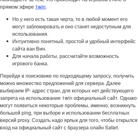
прямом эфире
1win
.
Но у него есть такая черта, то в любой момент его
могут заблокировать и оно станет недоступным для
использования.
Интуитивно понятный, простой и удобный интерфейс
сайта ван Вин.
Для начала работы, рассчитайте возможность
игрового банка.
Перейдя в поисковике по подходящему запросу, получить
можно множество предложений для сервера. Далее
выбираем IP- адрес стран, для которых нет действующего
запрета на использование 1win официальный сайт. Однако
могут появиться некоторые проблемы, именно, возникнуть
большой ping, при выборе и использовании бесплатных
версий proxy. Создать надо ярлык для того, чтобы открылся
вход на официальный сайт с браузера олайн Safari.