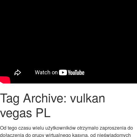
Tag Archive: vulkan
vegas PL
Od tego czasu wielu użytkowników otrzymało zaproszenia do
dołączenia do grupy wirtualnego kasyna, od nieświadomych