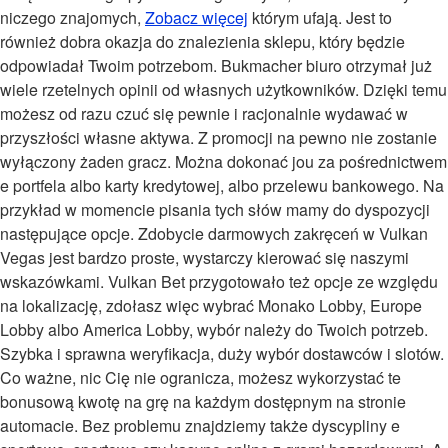
niczego znajomych,
Zobacz więcej
którym ufają. Jest to
również dobra okazja do znalezienia sklepu, który będzie
odpowiadał Twoim potrzebom. Bukmacher biuro otrzymał już
wiele rzetelnych opinii od własnych użytkowników. Dzięki temu
możesz od razu czuć się pewnie i racjonalnie wydawać w
przyszłości własne aktywa. Z promocji na pewno nie zostanie
wyłączony żaden gracz. Można dokonać jou za pośrednictwem
e portfela albo karty kredytowej, albo przelewu bankowego. Na
przykład w momencie pisania tych słów mamy do dyspozycji
następujące opcje. Zdobycie darmowych zakręceń w Vulkan
Vegas jest bardzo proste, wystarczy kierować się naszymi
wskazówkami. Vulkan Bet przygotowało też opcje ze względu
na lokalizację, zdołasz więc wybrać Monako Lobby, Europe
Lobby albo America Lobby, wybór należy do Twoich potrzeb.
Szybka i sprawna weryfikacja, duży wybór dostawców i slotów.
Co ważne, nic Cię nie ogranicza, możesz wykorzystać te
bonusową kwotę na grę na każdym dostępnym na stronie
automacie. Bez problemu znajdziemy także dyscypliny e