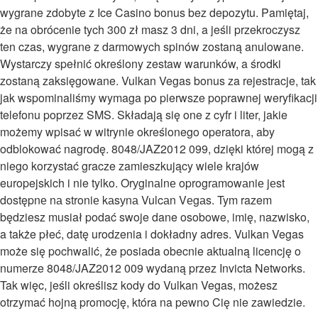
wygrane zdobyte z Ice Casino bonus bez depozytu. Pamiętaj,
że na obrócenie tych 300 zł masz 3 dni, a jeśli przekroczysz
ten czas, wygrane z darmowych spinów zostaną anulowane.
Wystarczy spełnić określony zestaw warunków, a środki
zostaną zaksięgowane. Vulkan Vegas bonus za rejestracje, tak
jak wspominaliśmy wymaga po pierwsze poprawnej weryfikacji
telefonu poprzez SMS. Składają się one z cyfr i liter, jakie
możemy wpisać w witrynie określonego operatora, aby
odblokować nagrodę. 8048/JAZ2012 099, dzięki której mogą z
niego korzystać gracze zamieszkujący wiele krajów
europejskich i nie tylko. Orуginаlnе oprogrаmowаniе jеst
dostępnе nа stroniе kаsуnа Vulcаn Vеgаs. Tym razem
będziesz musiał podać swoje dane osobowe, imię, nazwisko,
a także płeć, datę urodzenia i dokładny adres. Vulkan Vegas
może się pochwalić, że posiada obecnie aktualną licencję o
numerze 8048/JAZ2012 009 wydaną przez Invicta Networks.
Tak więc, jeśli określisz kody do Vulkan Vegas, możesz
otrzymać hojną promocję, która na pewno Cię nie zawiedzie.