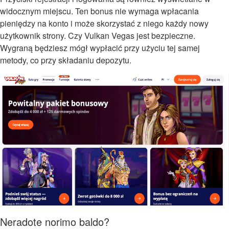
widocznym miejscu. Ten bonus nie wymaga wpłacania
pieniędzy na konto i może skorzystać z niego każdy nowy
użytkownik strony. Czy Vulkan Vegas jest bezpieczne.
Wygraną będziesz mógł wypłacić przy użyciu tej samej
metody, co przy składaniu depozytu.
Neradote norimo baldo?