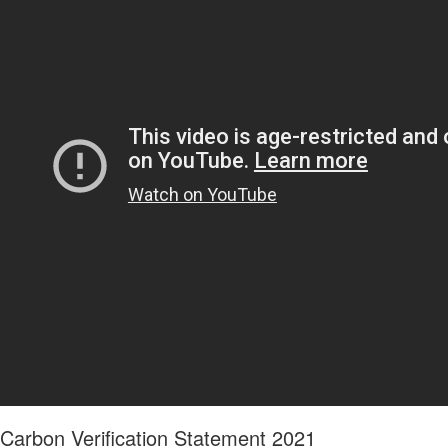
Carbon Verification Statement 2021