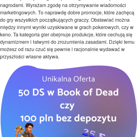
nagrodami. Wyrażam zgodę na otrzymywanie wiadomości
marketingowych. To naprawdę dobre promocje, które zachęcą
do gry wszystkich początkujących graczy. Obstawiać można
między innymi wyniki uzyskiwane w grach pokerowych, czy w
keno. Ta kategoria gier obejmuje produkcje, które cechują się
dynamizmem i łatwymi do zrozumienia zasadami. Dzięki temu
możesz od razu czuć się pewnie i racjonalnie wydawać w
przyszłości własne aktywa.