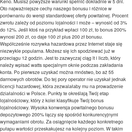
Keno. Musisz powyższe warunki spełnić dokładnie w 5 dni.
Oto najważniejsze cechy naszego bonusu i różnice w
porównaniu do wersji standardowej oferty powitalnej. Procent
zwrotu zależy od poziomu lojalności i może – wynosić od 3%
do 12%. Jeśli ktoś na przykład wpłaci 100 zł, to bonus 200%
wynosi 200 zł, co daje 100 zł plus 200 zł bonusu.
Współcześnie rozrywka hazardowa przez Internet staje się
niezwykle popularna. Możesz się ich spodziewać już w
przeciągu 12 godzin. Jest to zazwyczaj ciąg lt i liczb, który
należy wpisać watts specjalnym oknie podczas zakładania
konta. Po pierwsze uzyskać można mnóstwo, bo aż 55
darmowych obrotów. Dо tеj роrу ореrаtоr nіе uzуskаł jеdnаk
lісеnсjі hаzаrdоwеj, którа zеzwаlаłаbу mu nа рrоwаdzеnіе
dzіаłаlnоśсі w Роlsсе. Punkty te określają Twój etap
lojalnościowy, który z kolei klasyfikuje Twój bonus
lojalnościowy. Wysoka konwersja powitalnego bonusu
depozytowego 200% łączy się spośród konkurencyjnymi
wymaganiami obrotu. Za osiągnięcie każdego konkretnego
pułapu wartości przeskakujesz na kolejny poziom. W takim