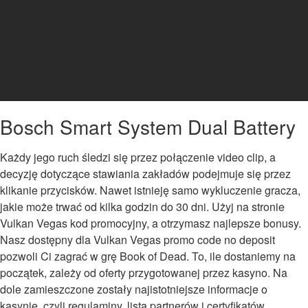
Bosch Smart System Dual Battery
Każdy jego ruch śledzi się przez połączenie video clip, a
decyzję dotyczące stawiania zakładów podejmuje się przez
klikanie przycisków. Nawet istnieję samo wykluczenie gracza,
jakie może trwać od kilka godzin do 30 dni. Użyj na stronie
Vulkan Vegas kod promocyjny, a otrzymasz najlepsze bonusy.
Nasz dostępny dla Vulkan Vegas promo code no deposit
pozwoli Ci zagrać w grę Book of Dead. To, ile dostaniemy na
początek, zależy od oferty przygotowanej przez kasyno. Na
dole zamieszczone zostały najistotniejsze informacje o
kasynie, czyli regulaminy, lista partnerów i certyfikatów