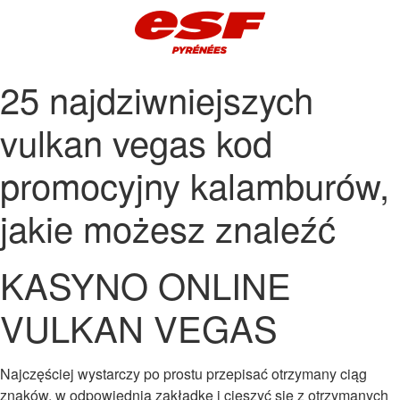
25 najdziwniejszych
vulkan vegas kod
promocyjny kalamburów,
jakie możesz znaleźć
KASYNO ONLINE
VULKAN VEGAS
Najczęściej wystarczy po prostu przepisać otrzymany ciąg
znaków, w odpowiednią zakładkę i cieszyć się z otrzymanych