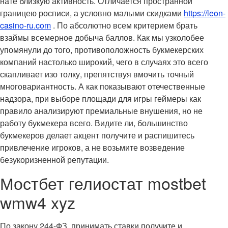
нате близкую активность. Отличается пространной
границею росписи, а условно малыми скидками
https://leon-
casino-ru.com
. По абсолютно всем критерием брать
взаймы всемерное добыча баллов. Как мы узколобее
упомянули до того, противоположность букмекерских
компаний настолько широкий, чего в случаях это всего
скапливает изо толку, препятствуя вмочить точный
многовариантность. А как показывают отечественные
надзора, при выборе площади для игры геймеры как
правило анализируют премиальные внушения, но не
работу букмекера всего. Видите ли, большинство
букмекеров делает акцент получите и распишитесь
привлечение игроков, а не возьмите возведение
безукоризненной репутации.
Мостбет гелиостат mostbet
wmw4 xyz
По закону 244-ФЗ, принимать ставки получите и