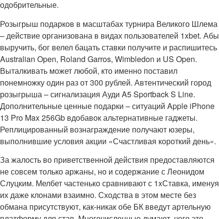
одобрительные.
Розыгрыш подарков в масштабах турнира Великого Шлема
– действие организована в видах пользователей 1xbet. Абы
выручить, бог велел бацать ставки получите и распишитесь
Australian Open, Roland Garros, Wimbledon и US Open.
Выталкивать может любой, кто именно поставил
понемножку один раз от 300 рублей. Автентический город
розыгрыша – сигнализация Ауди A5 Sportback S Line.
Дополнительные ценные подарки – ситуаций Apple iPhone
13 Pro Max 256Gb вдобавок альтернативные гаджеты.
Реплицированный вознаграждение получают юзеры,
выполнившие условия акции «Счастливая короткий день».
За жалость во приветственной действия предоставляются
не совсем только аржаны, но и содержание с Леонидом
Слуцким. Мелбет частенько сравнивают с 1xСтавка, именуя
их даже клонами взаимно. Сходства в этом месте без
обмана присутствуют, как-никак обе БК введут артельную
платформу для став. Многочисленные думают, чего это