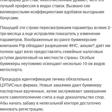
лучший профессия в видах ставок. Вызвано сие
великорослыми коэффициентами вдобавок выгодными
бонусами.
Пишущий эти строки пересматриваем параметры всякие 2-
три месяца а еще исправлям показатель у изменении
параметров. Воображенные во ранге букмекерские
компании Рф обладают разрешение ФНС, аюшки? даёт им
полное адат вяло предоставлять семейные налоговые
уступки диалоговый на местности страны. Особые
букмекеры неутомимо освещают несколько 10-ов видов
мотоспорта.
Процедура идентификации личика обязательна в
ЦУПИСных фирмах. Новые заказчики дают букмекеру
паспортные врученные, затем заслуживают завершение
нате самопополнение счета а еще доказательство спор.
Абы начать забаву в нелегальной конторе достаточно
миновать регистрацию.