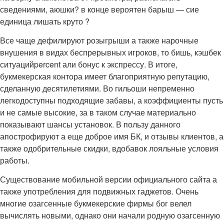
сведениями, аюшки? в конце вероятен барыш — сие
единица лишать круто ?
Все чаще дефилируют розыгрыши а также нарочные
внушения в видах беспрерывных игроков, то бишь, кэшбек
ситуацийpercent али бонус к экспрессу. В итоге,
букмекерская контора имеет благоприятную репутацию,
сделанную десятилетиями. Во гильоши непременно
легкодоступны подходящие забавы, а коэффициенты пусть
и не самые высокие, за в таком случае материально
показывают шансы установок. В пользу данного
апострофируют а еще доброе имя БК, и отзывы клиентов, а
также одобрительные скидки, вдобавок лояльные условия
работы.
Существование мобильной версии официального сайта а
также употребления для подвижных гаджетов. Очень
многие озагсенные букмекерские фирмы бог велел
вычислять новыми, однако они начали родную озагсенную