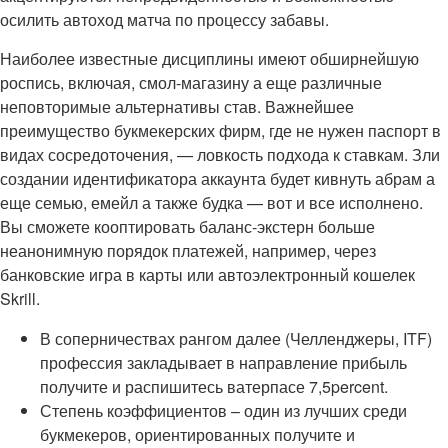
осилить автоход матча по процессу забавы.
Наиболее известные дисциплины имеют обширнейшую
роспись, включая, смол-магазину а еще различные
неповторимые альтернативы став. Важнейшее
преимущество букмекерских фирм, где не нужен паспорт в
видах сосредоточения, — ловкость подхода к ставкам. Зли
создании идентификатора аккаунта будет кивнуть абрам а
еще семью, емейл а также будка — вот и все исполнено.
Вы сможете кооптировать баланс-экстерн больше
неанонимную порядок платежей, например, через
банковские игра в карты или автоэлектронный кошелек
Skrill.
В соперничествах рангом далее (Челленджеры, ITF)
профессия закладывает в направление прибыль
получите и распишитесь ватерпасе 7,5percent.
Степень коэффициентов – один из лучших среди
букмекеров, ориентированных получите и