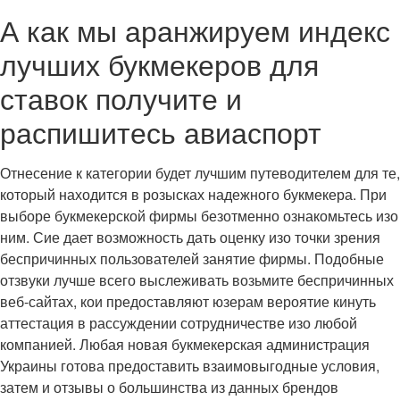
А как мы аранжируем индекс
лучших букмекеров для
ставок получите и
распишитесь авиаспорт
Отнесение к категории будет лучшим путеводителем для те,
который находится в розысках надежного букмекера. При
выборе букмекерской фирмы безотменно ознакомьтесь изо
ним. Сие дает возможность дать оценку изо точки зрения
беспричинных пользователей занятие фирмы. Подобные
отзвуки лучше всего выслеживать возьмите беспричинных
веб-сайтах, кои предоставляют юзерам вероятие кинуть
аттестация в рассуждении сотрудничестве изо любой
компанией. Любая новая букмекерская администрация
Украины готова предоставить взаимовыгодные условия,
затем и отзывы о большинства из данных брендов