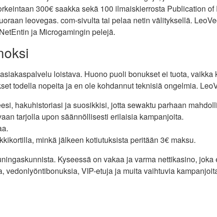
orkeintaan 300€ saakka sekä 100 ilmaiskierrosta Publication of 
io suoraan leovegas. com-sivulta tai pelaa netin välityksellä. L
i NetEntin ja Microgamingin pelejä.
noksi
 asiakaspalvelu loistava. Huono puoli bonukset ei tuota, vaikka
set todella nopeita ja en ole kohdannut teknisiä ongelmia. LeoV
esi, hakuhistoriasi ja suosikkisi, jotta sewaktu parhaan mahdo
vaan tarjolla upon säännöllisesti erilaisia kampanjoita.
aa.
ikortilla, minkä jälkeen kotiutuksista peritään 3€ maksu.
Kuningaskunnista. Kyseessä on vakaa ja varma nettikasino, joka 
ia, vedonlyöntibonuksia, VIP-etuja ja muita vaihtuvia kampanjoit