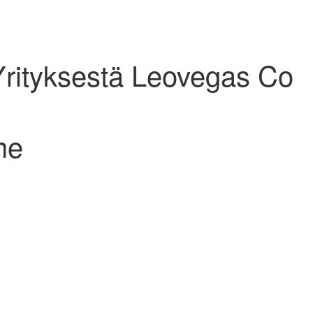
Yrityksestä Leovegas Co
me