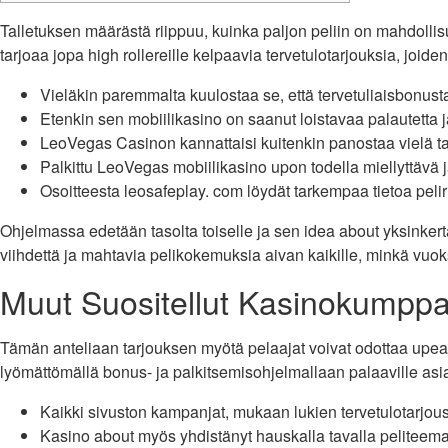
Talletuksen määrästä riippuu, kuinka paljon peliin on mahdollisu
tarjoaa jopa high rollereille kelpaavia tervetulotarjouksia, joide
Vieläkin paremmalta kuulostaa se, että tervetuliaisbonust
Etenkin sen mobiilikasino on saanut loistavaa palautetta 
LeoVegas Casinon kannattaisi kuitenkin panostaa vielä ta
Palkittu LeoVegas mobiilikasino upon todella miellyttävä j
Osoitteesta leosafeplay. com löydät tarkempaa tietoa peli
Ohjelmassa edetään tasolta toiselle ja sen idea about yksinke
viihdettä ja mahtavia pelikokemuksia aivan kaikille, minkä vu
Muut Suositellut Kasinokumppa
Tämän anteliaan tarjouksen myötä pelaajat voivat odottaa upea
lyömättömällä bonus- ja palkitsemisohjelmallaan palaaville asia
Kaikki sivuston kampanjat, mukaan lukien tervetulotarjous
Kasino about myös yhdistänyt hauskalla tavalla peliteeman