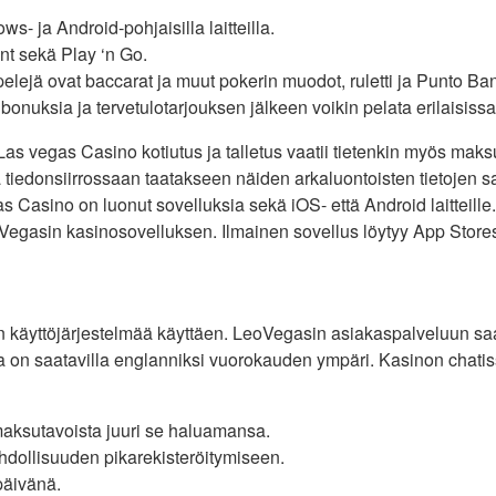
s- ja Android-pohjaisilla laitteilla.
nt sekä Play ‘n Go.
ejä ovat baccarat ja muut pokerin muodot, ruletti ja Punto Ba
nuksia ja tervetulotarjouksen jälkeen voikin pelata erilaisiss
Las vegas Casino kotiutus ja talletus vaatii tietenkin myös maks
essa tiedonsiirrossaan taatakseen näiden arkaluontoisten tietoj
Casino on luonut sovelluksia sekä iOS- että Android laitteille. 
asin kasinosovelluksen. Ilmainen sovellus löytyy App Storesta, 
n käyttöjärjestelmää käyttäen. LeoVegasin asiakaspalveluun saa 
on saatavilla englanniksi vuorokauden ympäri. Kasinon chatissa 
 maksutavoista juuri se haluamansa.
hdollisuuden pikarekisteröitymiseen.
päivänä.