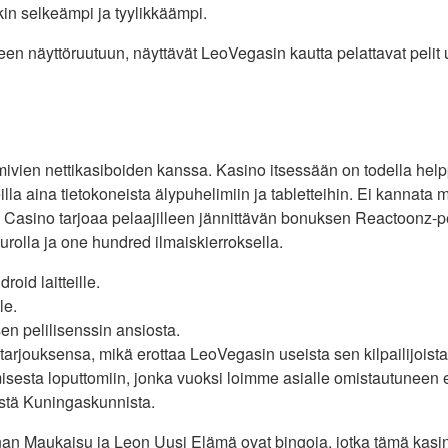
kin selkeämpi ja tyylikkäämpi.
en näyttöruutuun, näyttävät LeoVegasin kautta pelattavat peli
vien nettikasiboiden kanssa. Kasino itsessään on todella helppo
itteilla aina tietokoneista älypuhelimiin ja tabletteihin. Ei kann
gas Casino tarjoaa pelaajilleen jännittävän bonuksen Reactoonz-p
rolla ja one hundred ilmaiskierroksella.
oid laitteille.
le.
en pelilisenssin ansiosta.
tarjouksensa, mikä erottaa LeoVegasin useista sen kilpailijoista
isesta loputtomiin, jonka vuoksi loimme asialle omistautuneen e
eistä Kuningaskunnista.
nan Maukaisu ja Leon Uusi Elämä ovat bingoja, jotka tämä kasin