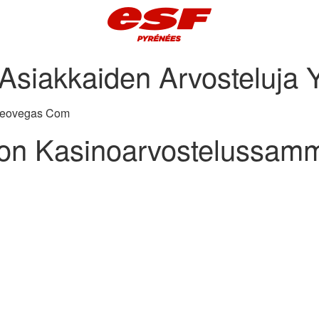
Asiakkaiden Arvosteluja 
 Leovegas Com
oon Kasinoarvostelussam