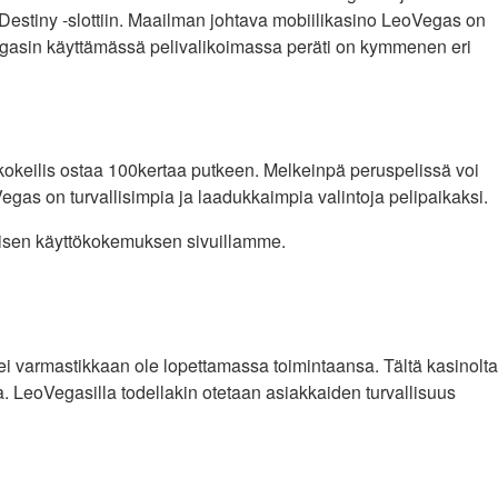
Destiny -slottiin. Maailman johtava mobiilikasino LeoVegas on
eoVegasin käyttämässä pelivalikoimassa peräti on kymmenen eri
 kokeilis ostaa 100kertaa putkeen. Melkeinpä peruspelissä voi
egas on turvallisimpia ja laadukkaimpia valintoja pelipaikaksi.
llisen käyttökokemuksen sivuillamme.
ei varmastikkaan ole lopettamassa toimintaansa. Tältä kasinolta
a. LeoVegasilla todellakin otetaan asiakkaiden turvallisuus