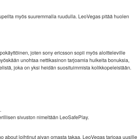
t upeilta myös suuremmalla ruudulla. LeoVegas pitää huolen
käyttöinen, joten sony ericsson sopii myös aloitteleville
ata myöskään unohtaa nettikasinon tarjoamia huikeita bonuksia,
elistä, joka on yksi heidän suosituimmista kolikkopeleistään.
.
rillisen sivuston nimeltään LeoSafePlay.
o about loihtinut aivan omasta takaa. LeoVegas tarjoaa uusille