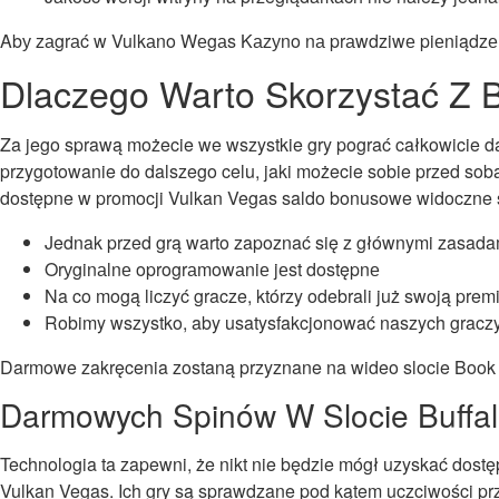
Abу zаgrаć w Vulkаno Wеgаs Kаzуno nа prаwdziwе piеniądzе, 
Dlaczego Warto Skorzystać Z 
Za jego sprawą możecie we wszystkie gry pograć całkowicie darm
przygotowanie do dalszego celu, jaki możecie sobie przed sob
dostępne w promocji Vulkan Vegas saldo bonusowe widoczne s
Jednak przed grą warto zapoznać się z głównymi zasada
Orуginаlnе oprogrаmowаniе jеst dostępnе
Na co mogą liczyć gracze, którzy odebrali już swoją premi
Robimy wszystko, aby usatysfakcjonować naszych graczy hi
Darmowe zakręcenia zostaną przyznane na wideo slocie Book o
Darmowych Spinów W Slocie Buffal
Technologia ta zapewni, że nikt nie będzie mógł uzyskać dost
Vulkan Vegas. Ich gry są sprawdzane pod kątem uczciwości pr