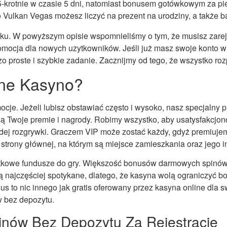
5-krotnie w czasie 5 dni, natomiast bonusem gotówkowym za pie
ulkan Vegas możesz liczyć na prezent na urodziny, a także ba
rynku. W powyższym opisie wspomnieliśmy o tym, że musisz zarej
 promocja dla nowych uzytkowników. Jeśli już masz swoje konto w
zo proste i szybkie zadanie. Zacznijmy od tego, że wszystko rozp
zne Kasyno?
je. Jeżeli lubisz obstawiać często i wysoko, nasz specjalny 
 są Twoje premie i nagrody. Robimy wszystko, aby usatysfakcjon
ażdej rozgrywki. Graczem VIP może zostać każdy, gdyż premiuje
e strony głównej, na którym są miejsce zamieszkania oraz jego i
tkowe fundusze do gry. Większość bonusów darmowych spinów bez
najczęściej spotykane, dlatego, że kasyna wolą ograniczyć bon
 to nic innego jak gratis oferowany przez kasyna online dla s
w bez depozytu.
nów Bez Depozytu Za Rejestracje