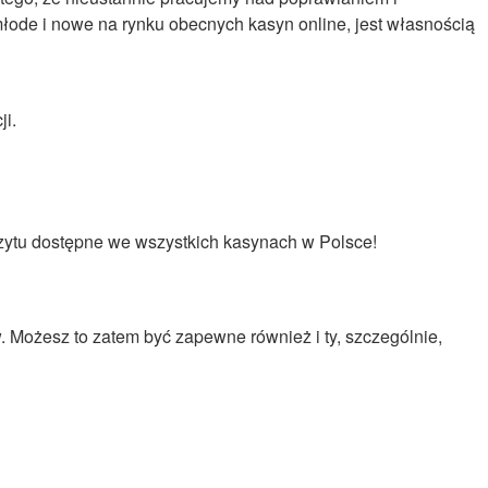
łode i nowe na rynku obecnych kasyn online, jest własnością
ji.
zytu dostępne we wszystkich kasynach w Polsce!
 Możesz to zatem być zapewne również i ty, szczególnie,