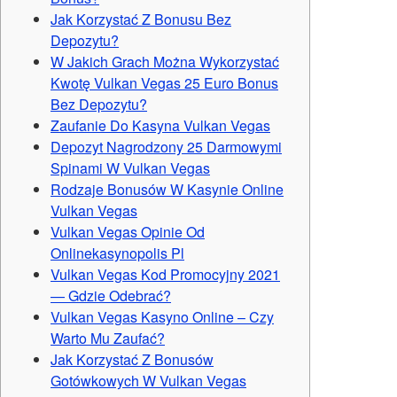
Jak Korzystać Z Bonusu Bez
Depozytu?
W Jakich Grach Można Wykorzystać
Kwotę Vulkan Vegas 25 Euro Bonus
Bez Depozytu?
Zaufanie Do Kasyna Vulkan Vegas
Depozyt Nagrodzony 25 Darmowymi
Spinami W Vulkan Vegas
Rodzaje Bonusów W Kasynie Online
Vulkan Vegas
Vulkan Vegas Opinie Od
Onlinekasynopolis Pl
Vulkan Vegas Kod Promocyjny 2021
— Gdzie Odebrać?
Vulkan Vegas Kasyno Online – Czy
Warto Mu Zaufać?
Jak Korzystać Z Bonusów
Gotówkowych W Vulkan Vegas