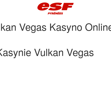
lkan Vegas Kasyno Onlin
asynie Vulkan Vegas