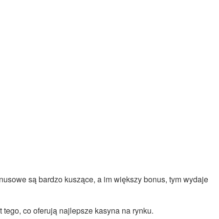
onusowe są bardzo kuszące, a im większy bonus, tym wydaje
 tego, co oferują najlepsze kasyna na rynku.