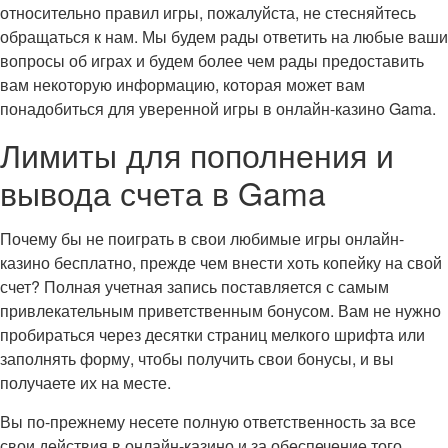
относительно правил игры, пожалуйста, не стесняйтесь
обращаться к нам. Мы будем рады ответить на любые ваши
вопросы об играх и будем более чем рады предоставить
вам некоторую информацию, которая может вам
понадобиться для уверенной игры в онлайн-казино Gama.
Лимиты для пополнения и
вывода счета в Gama
Почему бы не поиграть в свои любимые игры онлайн-
казино бесплатно, прежде чем внести хоть копейку на свой
счет? Полная учетная запись поставляется с самым
привлекательным приветственным бонусом. Вам не нужно
пробираться через десятки страниц мелкого шрифта или
заполнять форму, чтобы получить свои бонусы, и вы
получаете их на месте.
Вы по-прежнему несете полную ответственность за все
свои действия в онлайн-казино и за обеспечение того,