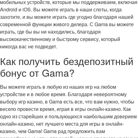
мобильных устройств, которые мы поддерживаем, включая
Android и iOS. Вы можете играть в наши слоты, когда
захотите, и вы можете играть где угодно благодаря нашей
современной функции живого дилера. С Gama вы можете
играть, где бы вы ни находились, благодаря
высококачественному и быстрому сервису, который
никогда вас не подведет.
Как получить бездепозитный
бонус от Gama?
Вы можете играть в любую из наших игр на любом
устройстве и в любое время. Благодаря невероятному
выбору игр казино, в Gama есть все, что вам нужно, чтобы
весело провести время, играя в игры онлайн-казино. Как
одно из старейших и пользующихся наибольшим доверием
онлайн-казино, нет лучшего места для игры в онлайн-
казино, чем Gama! Gama рад предложить вам