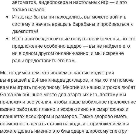
автоматов, видеопокера и настольных игр — и это
только начало.
Итак, где бы вы ни находились, вы можете войти в
систему и начать вращать барабаны и пробиваться к
джекпотам!
Все наши бездепозитные бонусы великолепны, но это
предложение особенно щедро — вы не найдете его
ни в одном другом онлайн-казино, и мы искренне
рады предоставить его вам.
Мы гордимся тем, что являемся частью индустрии
выигрышей в 2,4 миллиарда долларов, и мы хотим помочь
вам выиграть по-крупному! Многие из наших игроков любят
Gama как обычное место для азартных игр, поэтому мы
приложили все усилия, чтобы наше мобильное приложение
казино работало плавно и эффективно на смартфонах и
планшетах всех форм и размеров. Также здорово иметь
возможность делать ставки на ходу, и с приложением вы
можете делать именно это благодаря широкому спектру