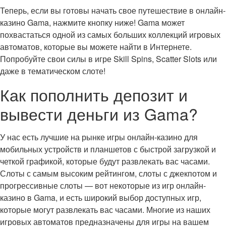
Теперь, если вы готовы начать свое путешествие в онлайн-
казино Gama, нажмите кнопку ниже! Gama может
похвастаться одной из самых больших коллекций игровых
автоматов, которые вы можете найти в Интернете.
Попробуйте свои силы в игре Skill Spins, Scatter Slots или
даже в тематическом слоте!
Как пополнить депозит и
вывести деньги из Gama?
У нас есть лучшие на рынке игры онлайн-казино для
мобильных устройств и планшетов с быстрой загрузкой и
четкой графикой, которые будут развлекать вас часами.
Слоты с самым высоким рейтингом, слоты с джекпотом и
прогрессивные слоты — вот некоторые из игр онлайн-
казино в Gama, и есть широкий выбор доступных игр,
которые могут развлекать вас часами. Многие из наших
игровых автоматов предназначены для игры на вашем