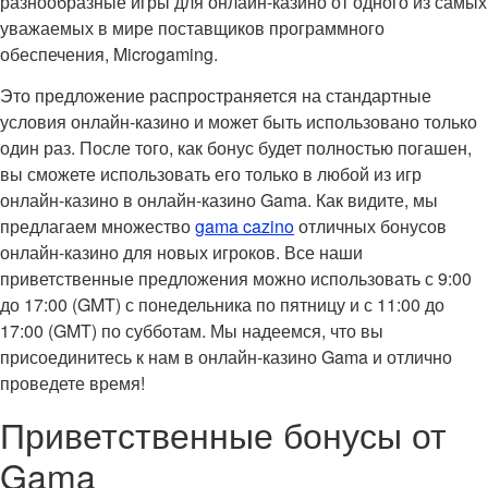
разнообразные игры для онлайн-казино от одного из самых
уважаемых в мире поставщиков программного
обеспечения, Microgaming.
Это предложение распространяется на стандартные
условия онлайн-казино и может быть использовано только
один раз. После того, как бонус будет полностью погашен,
вы сможете использовать его только в любой из игр
онлайн-казино в онлайн-казино Gama. Как видите, мы
предлагаем множество
gama cazino
отличных бонусов
онлайн-казино для новых игроков. Все наши
приветственные предложения можно использовать с 9:00
до 17:00 (GMT) с понедельника по пятницу и с 11:00 до
17:00 (GMT) по субботам. Мы надеемся, что вы
присоединитесь к нам в онлайн-казино Gama и отлично
проведете время!
Приветственные бонусы от
Gama