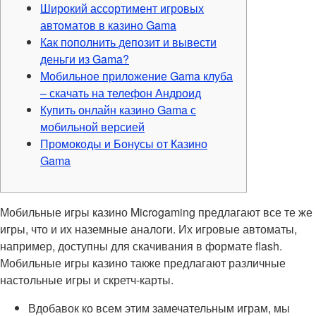
Широкий ассортимент игровых
автоматов в казино Gama
Как пополнить депозит и вывести
деньги из Gama?
Мобильное приложение Gama клуба
– скачать на телефон Андроид
Купить онлайн казино Gama с
мобильной версией
Промокоды и Бонусы от Казино
Gama
Мобильные игры казино Microgaming предлагают все те же
игры, что и их наземные аналоги. Их игровые автоматы,
например, доступны для скачивания в формате flash.
Мобильные игры казино также предлагают различные
настольные игры и скретч-карты.
Вдобавок ко всем этим замечательным играм, мы