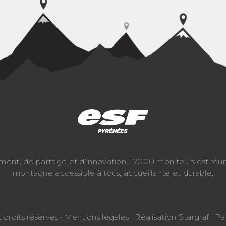
ement, de partage et d’innovation. 17000 moniteurs esf réu
montagne accessible à tous, accueillante et durable.
roits réservés · Mentions légales · Réalisation Stargraf · 