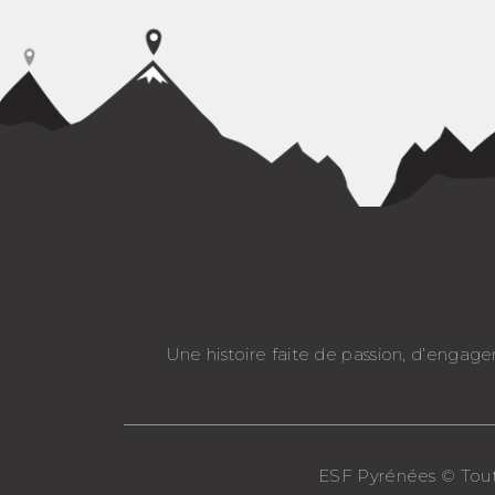
Une histoire faite de passion, d’engag
ESF Pyrénées © Tout d