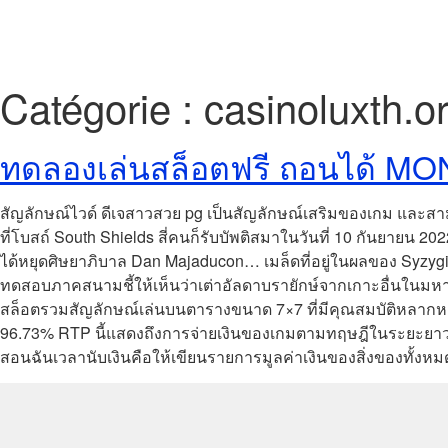
Catégorie :
casinoluxth.o
ทดลองเล่นสล็อตฟรี ถอนได้ M
สัญลักษณ์ไวด์ ดีเจสาวสวย pg เป็นสัญลักษณ์เสริมของเกม และสา
ที่โบสถ์ South Shields สี่คนก็รับบัพติสมาในวันที่ 10 กันยายน 2
ได้หยุดศิษยาภิบาล Dan Majaducon… เมล็ดที่อยู่ในผลของ Syzygium
ทดสอบภาคสนามชี้ให้เห็นว่าเต่าอัลดาบรายักษ์จากเกาะอื่นในมหาส
สล็อตรวมสัญลักษณ์เล่นบนตารางขนาด 7×7 ที่มีคุณสมบัติหลากห
96.73% RTP นี้แสดงถึงการจ่ายเงินของเกมตามทฤษฎีในระยะยาว. ฉั
สอนฉันเวลานับเงินคือให้เขียนรายการมูลค่าเงินของสิ่งของทั้งหมดที