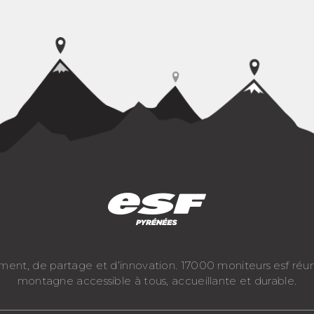
ement, de partage et d’innovation. 17000 moniteurs esf réu
montagne accessible à tous, accueillante et durable.