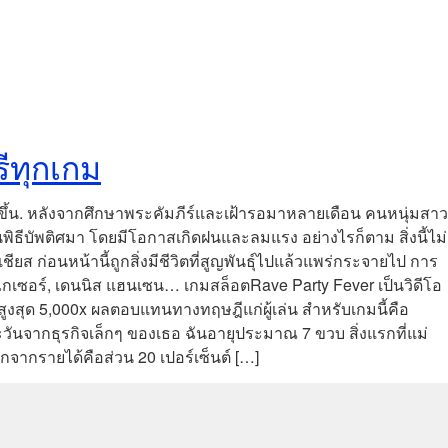
ีทุกเกม
ขึ้น. หลังจากศึกษาพระคัมภีร์และเฝ้ารอมาหลายเดือน คนหนุ่มสาว
อนพิธีบัพติศมา โดยมีโอกาสเกิดฝนและลมแรง อย่างไรก็ตาม สิ่งนี้ไม่
ส ก่อนหน้านี้ถูกสิ่งมีชีวิตที่สูญพันธุ์ไปแล้วแพร่กระจายไป การ
ไกเซอร์, เดนนิส แฮนเซน… เกมสล็อตRave Party Fever เป็นวิดีโอ
สุด 5,000x ผลตอบแทนทางทฤษฎีแก่ผู้เล่น สำหรับเกมนี้คือ
วันจากธุรกิจเล็กๆ ของเธอ ฉันอายุประมาณ 7 ขวบ สิ่งแรกที่แม่
อกจากรายได้คือส่วน 20 เปอร์เซ็นต์ […]