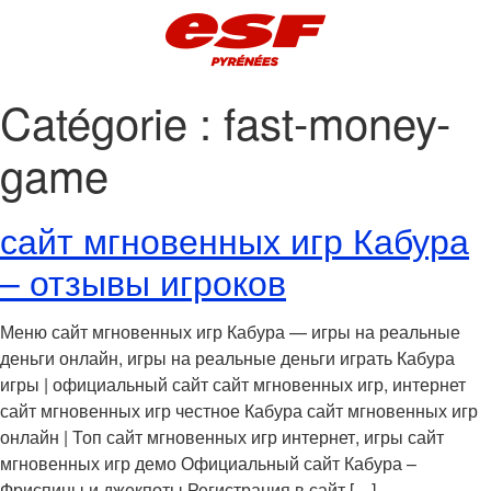
Catégorie :
fast-money-
game
сайт мгновенных игр Кабура
– отзывы игроков
Меню сайт мгновенных игр Кабура — игры на реальные
деньги онлайн, игры на реальные деньги играть Кабура
игры | официальный сайт сайт мгновенных игр, интернет
сайт мгновенных игр честное Кабура сайт мгновенных игр
онлайн | Топ сайт мгновенных игр интернет, игры сайт
мгновенных игр демо Официальный сайт Кабура –
Фриспины и джекпоты Регистрация в сайт […]