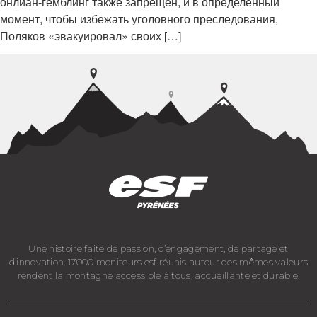
онлйан-гемблинг также запрещен, и в определенный
момент, чтобы избежать уголовного преследования,
Поляков «эвакуировал» своих […]
Une histoire faite de passion, d’engagement, de partage et
d’innovation. 17000 moniteurs esf réunis autour des mêmes valeurs
rendent la montagne accessible à tous, accueillante et durable.