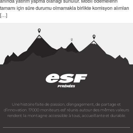
anında yatırım yapma olanağı sunulur. Mobil ödemelerin
tamamı için süre durumu olmamakla birlikte komisyon alımları
[…]
Une histoire faite de passion, d’engagement, de partage et
d’innovation. 17000 moniteurs esf réunis autour des mêmes valeurs
rendent la montagne accessible à tous, accueillante et durable.