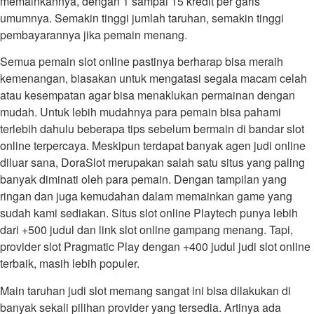
memainkannya, dengan 1 sampai 15 kredit per garis
umumnya. Semakin tinggi jumlah taruhan, semakin tinggi
pembayarannya jika pemain menang.
Semua pemain slot online pastinya berharap bisa meraih
kemenangan, biasakan untuk mengatasi segala macam celah
atau kesempatan agar bisa menaklukan permainan dengan
mudah. Untuk lebih mudahnya para pemain bisa pahami
terlebih dahulu beberapa tips sebelum bermain di bandar slot
online terpercaya. Meskipun terdapat banyak agen judi online
diluar sana, DoraSlot merupakan salah satu situs yang paling
banyak diminati oleh para pemain. Dengan tampilan yang
ringan dan juga kemudahan dalam memainkan game yang
sudah kami sediakan. Situs slot online Playtech punya lebih
dari +500 judul dan link slot online gampang menang. Tapi,
provider slot Pragmatic Play dengan +400 judul judi slot online
terbaik, masih lebih populer.
Main taruhan judi slot memang sangat ini bisa dilakukan di
banyak sekali pilihan provider yang tersedia. Artinya ada