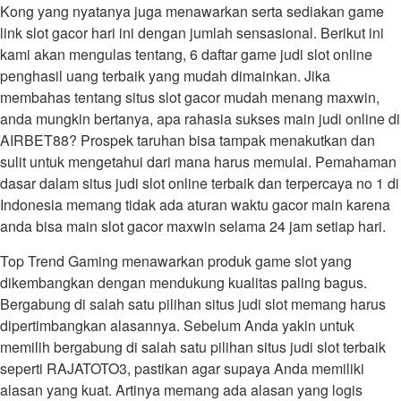
Kong yang nyatanya juga menawarkan serta sediakan game
link slot gacor hari ini dengan jumlah sensasional. Berikut ini
kami akan mengulas tentang, 6 daftar game judi slot online
penghasil uang terbaik yang mudah dimainkan. Jika
membahas tentang situs slot gacor mudah menang maxwin,
anda mungkin bertanya, apa rahasia sukses main judi online di
AIRBET88? Prospek taruhan bisa tampak menakutkan dan
sulit untuk mengetahui dari mana harus memulai. Pemahaman
dasar dalam situs judi slot online terbaik dan terpercaya no 1 di
Indonesia memang tidak ada aturan waktu gacor main karena
anda bisa main slot gacor maxwin selama 24 jam setiap hari.
Top Trend Gaming menawarkan produk game slot yang
dikembangkan dengan mendukung kualitas paling bagus.
Bergabung di salah satu pilihan situs judi slot memang harus
dipertimbangkan alasannya. Sebelum Anda yakin untuk
memilih bergabung di salah satu pilihan situs judi slot terbaik
seperti RAJATOTO3, pastikan agar supaya Anda memiliki
alasan yang kuat. Artinya memang ada alasan yang logis