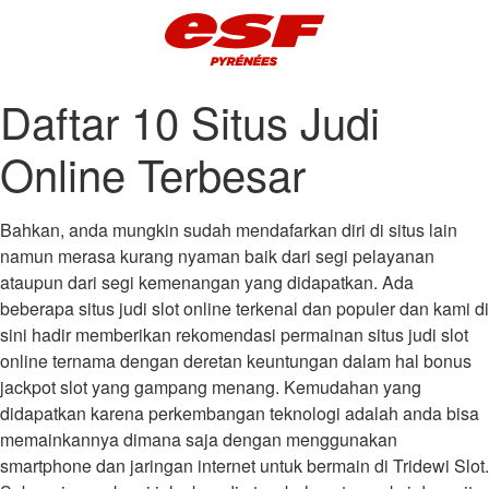
Daftar 10 Situs Judi
Online Terbesar
Bahkan, anda mungkin sudah mendafarkan diri di situs lain
namun merasa kurang nyaman baik dari segi pelayanan
ataupun dari segi kemenangan yang didapatkan. Ada
beberapa situs judi slot online terkenal dan populer dan kami di
sini hadir memberikan rekomendasi permainan situs judi slot
online ternama dengan deretan keuntungan dalam hal bonus
jackpot slot yang gampang menang. Kemudahan yang
didapatkan karena perkembangan teknologi adalah anda bisa
memainkannya dimana saja dengan menggunakan
smartphone dan jaringan internet untuk bermain di Tridewi Slot.