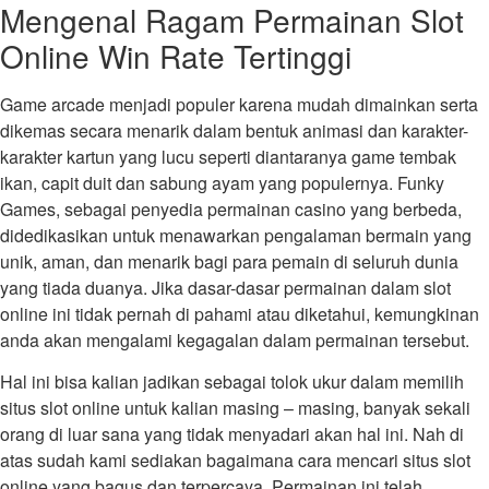
Mengenal Ragam Permainan Slot
Online Win Rate Tertinggi
Game arcade menjadi populer karena mudah dimainkan serta
dikemas secara menarik dalam bentuk animasi dan karakter-
karakter kartun yang lucu seperti diantaranya game tembak
ikan, capit duit dan sabung ayam yang populernya. Funky
Games, sebagai penyedia permainan casino yang berbeda,
didedikasikan untuk menawarkan pengalaman bermain yang
unik, aman, dan menarik bagi para pemain di seluruh dunia
yang tiada duanya. Jika dasar-dasar permainan dalam slot
online ini tidak pernah di pahami atau diketahui, kemungkinan
anda akan mengalami kegagalan dalam permainan tersebut.
Hal ini bisa kalian jadikan sebagai tolok ukur dalam memilih
situs slot online untuk kalian masing – masing, banyak sekali
orang di luar sana yang tidak menyadari akan hal ini. Nah di
atas sudah kami sediakan bagaimana cara mencari situs slot
online yang bagus dan terpercaya. Permainan ini telah