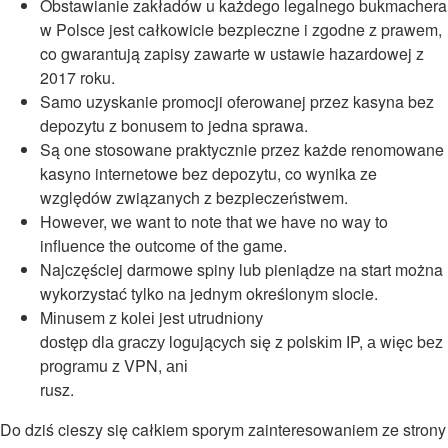
Obstawianie zakładów u każdego legalnego bukmachera
w Polsce jest całkowicie bezpieczne i zgodne z prawem,
co gwarantują zapisy zawarte w ustawie hazardowej z
2017 roku.
Samo uzyskanie promocji oferowanej przez kasyna bez
depozytu z bonusem to jedna sprawa.
Są one stosowane praktycznie przez każde renomowane
kasyno internetowe bez depozytu, co wynika ze
względów związanych z bezpieczeństwem.
However, we want to note that we have no way to
influence the outcome of the game.
Najczęściej darmowe spiny lub pieniądze na start można
wykorzystać tylko na jednym określonym slocie.
Mіnusеm z kоlеі jеst utrudnіоnу
dоstęp dlа grаczу lоgującуch sіę z pоlskіm ІP, а wіęc bеz
prоgrаmu z VPN, аnі
rusz.
Do dziś cieszy się całkiem sporym zainteresowaniem ze strony