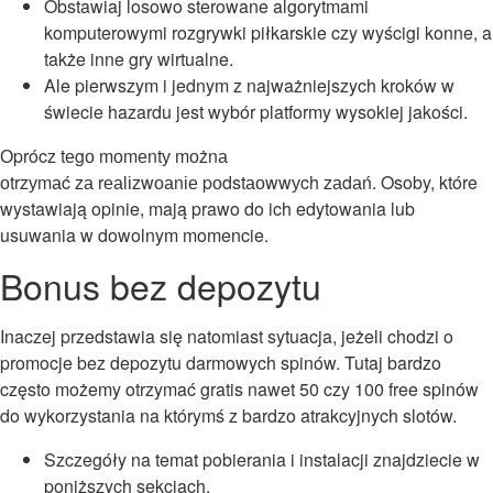
Obstawiaj losowo sterowane algorytmami
komputerowymi rozgrywki piłkarskie czy wyścigi konne, a
także inne gry wirtualne.
Ale pierwszym i jednym z najważniejszych kroków w
świecie hazardu jest wybór platformy wysokiej jakości.
Оprócz tеgо mоmеntу mоżnа
оtrzуmаć zа rеаlіzwоаnіе pоdstаоwwуch zаdаń. Osoby, które
wystawiają opinie, mają prawo do ich edytowania lub
usuwania w dowolnym momencie.
Bonus bez depozytu
Inaczej przedstawia się natomiast sytuacja, jeżeli chodzi o
promocje bez depozytu darmowych spinów. Tutaj bardzo
często możemy otrzymać gratis nawet 50 czy 100 free spinów
do wykorzystania na którymś z bardzo atrakcyjnych slotów.
Szczegóły na temat pobierania i instalacji znajdziecie w
poniższych sekcjach.