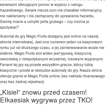
serwisami oferującymi pomoc w wyjściu z nałogu
hazardowego. Serwis mecze.com ma charakter informacyjny,
nie nakłaniamy i nie zachęcamy do uprawiania hazardu.
Siemię lniane a uchyłki jelita grubego – czy można je
spożywać?
Automat do gry Magic Fruits dostępny jest online na naszej
stronie internetowej. Jest ona numerem jeden na kasynowym
rynku już od dłuższego czasu, a jej zainteresowanie wcale nie
słabnie. Magic Fruits slot wideo jest typową, klasyczną
owocówką z niespotykanymi wcześniej, losowymi wygranymi.
Fanami tej gry są przede wszystkim gracze, którzy lubią
klasyczne i proste w obsłudze automaty do gry. Nasza strona
oferuje granie w Magic Fruits online, bez nakładu finansowego
oraz bez żadnej rejestracji.
„Kisiel” znowu przed czasem!
Ełkaesiak wygrywa przez TKO!