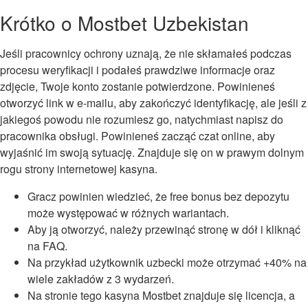
Krótko o Mostbet Uzbekistan
Jeśli pracownicy ochrony uznają, że nie skłamałeś podczas
procesu weryfikacji i podałeś prawdziwe informacje oraz
zdjęcie, Twoje konto zostanie potwierdzone. Powinieneś
otworzyć link w e-mailu, aby zakończyć identyfikację, ale jeśli z
jakiegoś powodu nie rozumiesz go, natychmiast napisz do
pracownika obsługi. Powinieneś zacząć czat online, aby
wyjaśnić im swoją sytuację. Znajduje się on w prawym dolnym
rogu strony internetowej kasyna.
Gracz powinien wiedzieć, że free bonus bez depozytu
może występować w różnych wariantach.
Aby ją otworzyć, należy przewinąć stronę w dół i kliknąć
na FAQ.
Na przykład użytkownik uzbecki może otrzymać +40% na
wiele zakładów z 3 wydarzeń.
Na stronie tego kasyna Mostbet znajduje się licencja, a