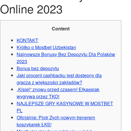
Online 2023
Content
KONTAKT
Krótko o Mostbet Uzbekistan
Najnowsze Bonusy Bez Depozytu Dla Polaków
2023
Bonus bez depozytu
Jaki procent cashbacku jest dostępny dla
gracza z większości zakładów?
„Kisiel” znowu przed czasem! Ełkaesiak
wygrywa przez TKO!
NAJLEPSZE GRY KASYNOWE W MOSTBET
PL
Oficjalnie: Piotr Zych nowym trenerem
koszykarek ŁKS!