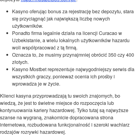
Kasyno oferując bonus za rejestrację bez depozytu, stara
się przyciągnąć jak największą liczbę nowych
użytkowników.
Ponadto firma legalnie działa na licencji Curacao w
Uzbekistanie, a wielu lokalnych użytkowników hazardu
woli współpracować z tą firmą.
Oznacza to, że musimy przynajmniej obrócić 350 czy 400
złotych.
Kasyno Mostbet reprezentuje najwygodniejszy serwis dla
wszystkich graczy, ponieważ ocenia ich prośby i
wprowadza je w życie.
Klienci kasyna przyprowadzają tu swoich znajomych, bo
wiedzą, że jest to świetne miejsce do rozpoczęcia lub
kontynuowania kariery hazardowej. Tylko tutaj są najwyższe
szanse na wygraną, znakomicie dopracowana strona
internetowa, rozbudowana funkcjonalność i szeroki wachlarz
rodzajów rozrywki hazardowej.