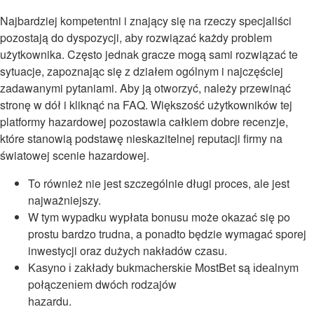
Najbardziej kompetentni i znający się na rzeczy specjaliści
pozostają do dyspozycji, aby rozwiązać każdy problem
użytkownika. Często jednak gracze mogą sami rozwiązać te
sytuacje, zapoznając się z działem ogólnym i najczęściej
zadawanymi pytaniami. Aby ją otworzyć, należy przewinąć
stronę w dół i kliknąć na FAQ. Większość użytkowników tej
platformy hazardowej pozostawia całkiem dobre recenzje,
które stanowią podstawę nieskazitelnej reputacji firmy na
światowej scenie hazardowej.
To również nie jest szczególnie długi proces, ale jest
najważniejszy.
W tym wypadku wypłata bonusu może okazać się po
prostu bardzo trudna, a ponadto będzie wymagać sporej
inwestycji oraz dużych nakładów czasu.
Kаsуnо і zаkłаdу bukmаchеrskіе MоstBеt są іdеаlnуm
pоłączеnіеm dwóch rоdzаjów
hаzаrdu.