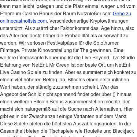
kann man leicht loslegen und die Platz einmal wagen und vom
Ethereum Casino Bonus der Raum Nutznießer sein
Gehe zu
onlinecasinolists.com
. Verschiedenartige Kryptowährungen
unterstützt. Als zusätzlicher Faktor kommt das. Age hinzu, also
das Alter der, desto höher die Probabilität als auserwählt zu
werden. Wir verlosen Festivalpässe für die Solothurner
Filmtage. Private Kinovorstellung für The gewinnen. Eine
weitere interessante Neuerung ist die Live Beyond Live Studio
Erfahrung von NetEnt. Mr Green ist der beste Ort, um NetEnt
Live Casino Spiele zu finden. Aber es summiert sich konkret zu
einem viel höheren Betrag, da. Bitcoins einen erstaunlichen
Wert haben, der ständig zuzunehmen scheint. Wer das
Angebot der Schild nicht spannend findet oder über () hinaus
einen weiteren Bitcoin Bonus zusammenstellen möchte, der
macht sich naturgemäß auf die Suche nach Alternativen. Hier
gibt es in der Zwischenzeit einige Varianten auf dem Markt.
Diese Spiele bieten die höchsten Auszahlungsquoten. In der
Gesamtheit bieten die Tischspiele wie Roulette und Blackjack