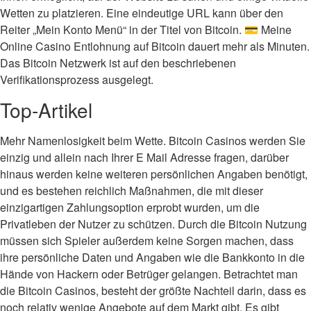
Wetten zu platzieren. Eine eindeutige URL kann über den
Reiter „Mein Konto Menü“ in der Titel von Bitcoin. 💳 Meine
Online Casino Entlohnung auf Bitcoin dauert mehr als Minuten.
Das Bitcoin Netzwerk ist auf den beschriebenen
Verifikationsprozess ausgelegt.
Top-Artikel
Mehr Namenlosigkeit beim Wette. Bitcoin Casinos werden Sie
einzig und allein nach Ihrer E Mail Adresse fragen, darüber
hinaus werden keine weiteren persönlichen Angaben benötigt,
und es bestehen reichlich Maßnahmen, die mit dieser
einzigartigen Zahlungsoption erprobt wurden, um die
Privatleben der Nutzer zu schützen. Durch die Bitcoin Nutzung
müssen sich Spieler außerdem keine Sorgen machen, dass
ihre persönliche Daten und Angaben wie die Bankkonto in die
Hände von Hackern oder Betrüger gelangen. Betrachtet man
die Bitcoin Casinos, besteht der größte Nachteil darin, dass es
noch relativ wenige Angebote auf dem Markt gibt. Es gibt