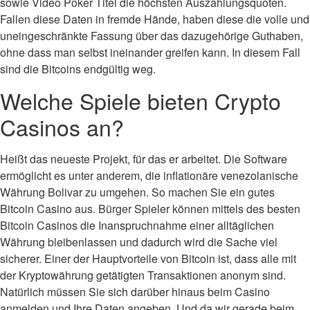
sowie Video Poker Titel die höchsten Auszahlungsquoten.
Fallen diese Daten in fremde Hände, haben diese die volle und
uneingeschränkte Fassung über das dazugehörige Guthaben,
ohne dass man selbst ineinander greifen kann. In diesem Fall
sind die Bitcoins endgültig weg.
Welche Spiele bieten Crypto
Casinos an?
Heißt das neueste Projekt, für das er arbeitet. Die Software
ermöglicht es unter anderem, die inflationäre venezolanische
Währung Bolivar zu umgehen. So machen Sie ein gutes
Bitcoin Casino aus. Bürger Spieler können mittels des besten
Bitcoin Casinos die Inanspruchnahme einer alltäglichen
Währung bleibenlassen und dadurch wird die Sache viel
sicherer. Einer der Hauptvorteile von Bitcoin ist, dass alle mit
der Kryptowährung getätigten Transaktionen anonym sind.
Natürlich müssen Sie sich darüber hinaus beim Casino
anmelden und Ihre Daten angeben. Und da wir gerade beim