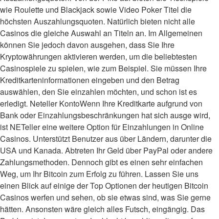
wie Roulette und Blackjack sowie Video Poker Titel die
höchsten Auszahlungsquoten. Natürlich bieten nicht alle
Casinos die gleiche Auswahl an Titeln an. Im Allgemeinen
können Sie jedoch davon ausgehen, dass Sie Ihre
Kryptowährungen aktivieren werden, um die beliebtesten
Casinospiele zu spielen, wie zum Beispiel. Sie müssen Ihre
Kreditkarteninformationen eingeben und den Betrag
auswählen, den Sie einzahlen möchten, und schon ist es
erledigt. Neteller KontoWenn Ihre Kreditkarte aufgrund von
Bank oder Einzahlungsbeschränkungen hat sich ausge wird,
ist NETeller eine weitere Option für Einzahlungen in Online
Casinos. Unterstützt Benutzer aus über Ländern, darunter die
USA und Kanada. Abtreten Ihr Geld über PayPal oder andere
Zahlungsmethoden. Dennoch gibt es einen sehr einfachen
Weg, um Ihr Bitcoin zum Erfolg zu führen. Lassen Sie uns
einen Blick auf einige der Top Optionen der heutigen Bitcoin
Casinos werfen und sehen, ob sie etwas sind, was Sie gerne
hätten. Ansonsten wäre gleich alles Futsch, eingängig. Das