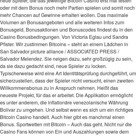
neue Spieler, die das jeweilige Bitcoin Casino erst mal testen
oder mit dem Bonus noch mehr Partien spielen und somit noch
mehr Chancen auf Gewinne erhalten wollen. Das maximale
Volumen an Bonusangeboten und alle weiteren Infos zum
Bonusgeld, Bonusaktionen und Bonuscodes findest du in den
Casino Bonusbedingungen. Von Victoria Eglau und Sandra
Pfister. Wir zustimmen Bitcoins » steht an einem Lädchen in
San Salvador picture alliance / ASSOCIATED PRESS /
Salvador Melendez. Sie neigen dazu, sehr großzügig zu sein,
da sie dazu gedacht sind, neue Spieler zu locken.
Typischerweise wird eine Art Identitätsprüfung durchgeführt, um
sicherzustellen, dass der Spieler nicht versucht, einen zweiten
Willkommensbonus zu in Anspruch nehmen. Heißt das
neueste Projekt, für das er arbeitet. Die Applikation ermöglicht
es unter anderem, die inflationäre venezolanische Währung
Bolivar zu umgehen. Und selbst wenn es sich um ein richtiges
Bitcoin Casino handelt. Auch hier gibt es manchmal einen
Bonus. Sportwetten mit Bitcoin – Auch das geht. Nicht nur die
Casino Fans können von Ein und Auszahlungen sowie dem