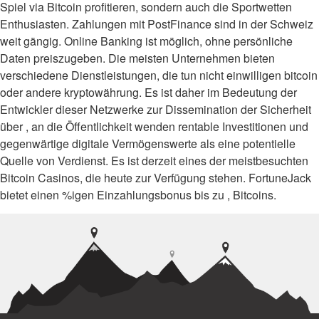
Spiel via Bitcoin profitieren, sondern auch die Sportwetten
Enthusiasten. Zahlungen mit PostFinance sind in der Schweiz
weit gängig. Online Banking ist möglich, ohne persönliche
Daten preiszugeben. Die meisten Unternehmen bieten
verschiedene Dienstleistungen, die tun nicht einwilligen bitcoin
oder andere kryptowährung. Es ist daher im Bedeutung der
Entwickler dieser Netzwerke zur Dissemination der Sicherheit
über , an die Öffentlichkeit wenden rentable Investitionen und
gegenwärtige digitale Vermögenswerte als eine potentielle
Quelle von Verdienst. Es ist derzeit eines der meistbesuchten
Bitcoin Casinos, die heute zur Verfügung stehen. FortuneJack
bietet einen %igen Einzahlungsbonus bis zu , Bitcoins.