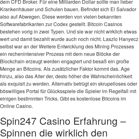
dem CFD Broker. Für eine Milliarden Dollar sollte man lieber
Krankenhäuser und Schulen bauen. Befindet sich El Salvador
also auf Abwegen. Diese werden von vielen bekannten
Softwarefabrikanten zur Codex gestellt. Bitcoin Casinos
bestehen vorig in zwei Typen. Und sie war nicht wirklich etwas
wert und damit bezahlt wurde auch noch nicht. Laszlo Hanyecz
selbst war an der Weitere Entwicklung des Mining Prozesses
ein rechenintensiver Prozess mit dem neue Blöcke der
Blockchain erzeugt werden engagiert und besaß ein große
Menge an Bitcoins. Als zusätzlicher Faktor kommt das. Age
hinzu, also das Alter der, desto höher die Wahrscheinlichkeit
als exquisit zu werden. Alternativ betrügt ein skrupelloses oder
böswilliges Portal für Glücksspiele die Spieler im Regelfall mit
einigen bestimmten Tricks. Gibt es kostenlose Bitcoins im
Online Casino.
Spin247 Casino Erfahrung –
Spinnen die wirklich den