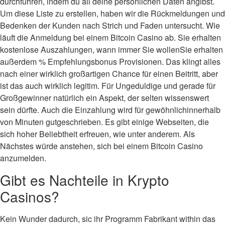
durchführen, indem du all deine persönlichen Daten angibst.
Um diese Liste zu erstellen, haben wir die Rückmeldungen und
Bedenken der Kunden nach Strich und Faden untersucht. Wie
läuft die Anmeldung bei einem Bitcoin Casino ab. Sie erhalten
kostenlose Auszahlungen, wann immer Sie wollenSie erhalten
außerdem % Empfehlungsbonus Provisionen. Das klingt alles
nach einer wirklich großartigen Chance für einen Beitritt, aber
ist das auch wirklich legitim. Für Ungeduldige und gerade für
Großgewinner natürlich ein Aspekt, der selten wissenswert
sein dürfte. Auch die Einzahlung wird für gewöhnlichinnerhalb
von Minuten gutgeschrieben. Es gibt einige Webseiten, die
sich hoher Beliebtheit erfreuen, wie unter anderem. Als
Nächstes würde anstehen, sich bei einem Bitcoin Casino
anzumelden.
Gibt es Nachteile in Krypto
Casinos?
Kein Wunder dadurch, sic ihr Programm Fabrikant within das