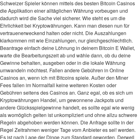
Schweizer Spieler können mittels des besten Bitcoin Casinos
die Applikation einer alltäglichen Währung vorbeugen und
dadurch wird die Sache viel sicherer. Wie steht es um die
Ehrlichkeit bei Kryptowährungen. Kann man diesen nun für
vertrauenerweckend halten oder nicht. Die Auszahlungen
klarkommen mit wie Einzahlungen, nur gleichgeschlechtlich.
Beantrage einfach deine Löhnung in deinem Bitcoin E Wallet,
warte die Bearbeitungszeit ab und wähle dann, ob du deine
Gewinne behalten, ausgeben oder in die lokale Währung
umwandeln möchtest. Fallen andere Gebühren in Online
Casinos an, wenn ich mit Bitcoins spiele. Außer den Miner
Fees fallen im Normalfall keine weiteren Kosten oder
Gebühren seitens des Casinos an. Ganz egal, ob es sich um
Kryptowährungen Handel, um gewonnene Jackpots und
andere Glücksspielgewinne handelt, es sollte egal wie wenig
als womöglich gelten ist unkompliziert und ohne allzu schwere
Regeln abgehoben werden können. Die Anfrage sollte in der
Regel Zeitrahmen weniger Tage vom Anbieter es sei! werden.
Es ist nach Lage der Dinge zum Standard geworden. Derweil