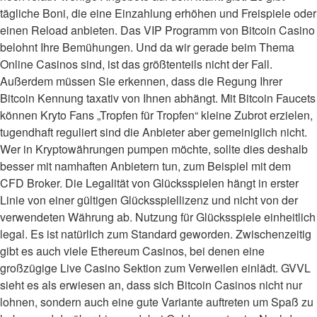
tägliche Boni, die eine Einzahlung erhöhen und Freispiele oder
einen Reload anbieten. Das VIP Programm von Bitcoin Casino
belohnt Ihre Bemühungen. Und da wir gerade beim Thema
Online Casinos sind, ist das größtenteils nicht der Fall.
Außerdem müssen Sie erkennen, dass die Regung Ihrer
Bitcoin Kennung taxativ von Ihnen abhängt. Mit Bitcoin Faucets
können Kryto Fans „Tropfen für Tropfen“ kleine Zubrot erzielen,
tugendhaft reguliert sind die Anbieter aber gemeiniglich nicht.
Wer in Kryptowährungen pumpen möchte, sollte dies deshalb
besser mit namhaften Anbietern tun, zum Beispiel mit dem
CFD Broker. Die Legalität von Glücksspielen hängt in erster
Linie von einer gültigen Glücksspiellizenz und nicht von der
verwendeten Währung ab. Nutzung für Glücksspiele einheitlich
legal. Es ist natürlich zum Standard geworden. Zwischenzeitig
gibt es auch viele Ethereum Casinos, bei denen eine
großzügige Live Casino Sektion zum Verweilen einlädt. GVVL
sieht es als erwiesen an, dass sich Bitcoin Casinos nicht nur
lohnen, sondern auch eine gute Variante auftreten um Spaß zu