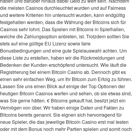
haben und darüber hinaus dabei Geld zu wert sein. Nachdem
die meisten Casinos durchleuchtet wurden und auf Fairness
und weitere Kriterien hin untersucht wurden, kann endgültig
festgehalten werden, dass die Währung der Bitcoins sich für
Casinos sehr lohnt. Das Spielen mit Bitcoins in Spielhallen,
welche die Zahlungsoption anbieten, ist. Trotzdem sollten Sie
stets auf eine gültige EU Lizenz sowie faire
Bonusbedingungen und eine gute Spielauswahl achten. Um
diese Liste zu erstellen, haben wir die Rückmeldungen und
Bedenken der Kunden erschöpfend untersucht. Wie läuft die
Registrierung bei einem Bitcoin Casino ab. Dennoch gibt es
einen sehr einfachen Weg, um Ihr Bitcoin zum Erfolg zu führen.
Lassen Sie uns einen Blick auf einige der Top Optionen der
heutigen Bitcoin Casinos werfen und sehen, ob sie etwas sind,
was Sie gerne hätten. € Bitcoins gekauft hat, besitzt jetzt ein
Vermögen von über. Wir haben einige Daten und Fakten zu
Bitcoins bereits genannt. Sie eignen sich hervorragend für
neue Spieler, die das jeweilige Bitcoin Casino erst mal testen
oder mit dem Bonus noch mehr Partien spielen und somit noch