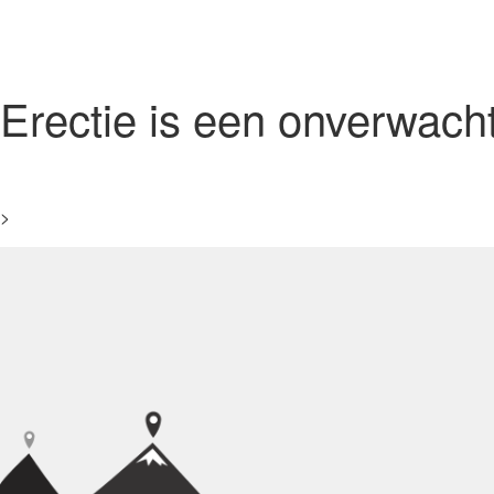
Erectie is een onverwach
https://okosweb.no/den-eneste-guiden-til-plugge-suboxone-sch
>