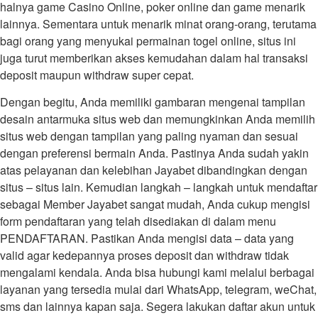
halnya game Casino Online, poker online dan game menarik
lainnya. Sementara untuk menarik minat orang-orang, terutama
bagi orang yang menyukai permainan togel online, situs ini
juga turut memberikan akses kemudahan dalam hal transaksi
deposit maupun withdraw super cepat.
Dengan begitu, Anda memiliki gambaran mengenai tampilan
desain antarmuka situs web dan memungkinkan Anda memilih
situs web dengan tampilan yang paling nyaman dan sesuai
dengan preferensi bermain Anda. Pastinya Anda sudah yakin
atas pelayanan dan kelebihan Jayabet dibandingkan dengan
situs – situs lain. Kemudian langkah – langkah untuk mendaftar
sebagai Member Jayabet sangat mudah, Anda cukup mengisi
form pendaftaran yang telah disediakan di dalam menu
PENDAFTARAN. Pastikan Anda mengisi data – data yang
valid agar kedepannya proses deposit dan withdraw tidak
mengalami kendala. Anda bisa hubungi kami melalui berbagai
layanan yang tersedia mulai dari WhatsApp, telegram, weChat,
sms dan lainnya kapan saja. Segera lakukan daftar akun untuk