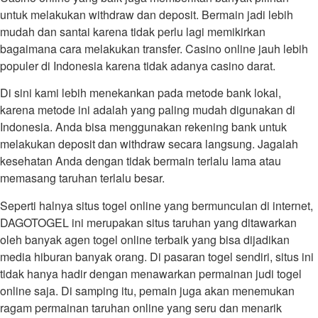
untuk melakukan withdraw dan deposit. Bermain jadi lebih
mudah dan santai karena tidak perlu lagi memikirkan
bagaimana cara melakukan transfer. Casino online jauh lebih
populer di Indonesia karena tidak adanya casino darat.
Di sini kami lebih menekankan pada metode bank lokal,
karena metode ini adalah yang paling mudah digunakan di
Indonesia. Anda bisa menggunakan rekening bank untuk
melakukan deposit dan withdraw secara langsung. Jagalah
kesehatan Anda dengan tidak bermain terlalu lama atau
memasang taruhan terlalu besar.
Seperti halnya situs togel online yang bermunculan di internet,
DAGOTOGEL ini merupakan situs taruhan yang ditawarkan
oleh banyak agen togel online terbaik yang bisa dijadikan
media hiburan banyak orang. Di pasaran togel sendiri, situs ini
tidak hanya hadir dengan menawarkan permainan judi togel
online saja. Di samping itu, pemain juga akan menemukan
ragam permainan taruhan online yang seru dan menarik