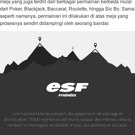
meja yang juga terdiri dari berbagai permainan berbeda mulai
dari Poker, Blackjack, Baccarat, Roulette, hingga Sic Bo. Sama
seperti namanya, permainan ini dilakukan di atas meja yang
prosesnya sendiri didampingi oleh seorang bandar.
Une histoire faite de passion, d’engagement, de partage et
d’innovation. 17000 moniteurs esf réunis autour des mêmes valeurs
rendent la montagne accessible à tous, accueillante et durable.