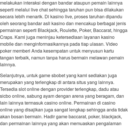
melakukan interaksi dengan bandar ataupun pemain lainnya
seperti melalui live chat sehingga taruhan pun bisa dilakukan
secara lebih menarik. Di kasino live, proses taruhan dipandu
oleh seorang bandar asli kasino dan mencakup berbagai jenis
permainan seperti Blackjack, Roulette, Poker, Baccarat, hingga
Craps. Kami juga meninjau ketersediaan layanan kasino
mobile dan menginformasikannya pada tiap ulasan. Video
poker memberi Anda kesempatan untuk menyusun kartu
tangan terbaik, namun tanpa harus bermain melawan pemain
lainnya.
Selanjutnya, untuk game sbobet yang kami sediakan juga
merupakan yang terlengkap di antara situs yang lainnya.
Tersedia slot online dengan provider terlengkap, dadu atau
sicbo online, sabung ayam dengan arena yang beragam, dan
lain lainnya termasuk casino online. Permainan di casino
online yang disajikan juga sangat lengkap sehingga anda tidak
akan bosan bermain. Hadir game baccarat, poker, blackjack,
dan permainan lainnya yang akan memuaskan pengalaman