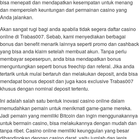
bisa menepati dan mendapatkan kesempatan untuk menang
dan memperoleh keuntungan dari permainan casino yang
Anda jalankan.
Akan sangat rugi bagi anda apabila tidak segera daftar casino
online di Trabas007. Sebab, kami menyediakan berbagai
bonus dan benefit menarik lainnya seperti promo dan cashback
yang bisa anda klaim setelah membuat akun. Tanpa perlu
membayar sepeserpun, anda bisa mendapatkan bonus
menguntungkan seperti bonus freechip dan referal. Jika anda
tertarik untuk mulai bertaruh dan melakukan deposit, anda bisa
mendapat bonus deposit dan juga kaos exclusive Trabas007
khusus dengan nominal deposit tertentu.
Ini adalah salah satu bentuk inovasi casino online dalam
memudahkan pemain untuk menikmati game-game mereka.
Jadi pemain yang memiliki Bitcoin dan ingin menggunakannya
untuk bermain casino, bisa melakukannya dengan mudah dan
tanpa ribet. Casino online memiliki keunggulan yang besar
dibandingkan dengan casino darat, yaitu jumlah dan jenis