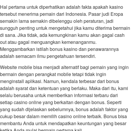
Hal pertama untuk diperhatikan adalah fakta apakah kasino
tersebut menerima pemain dari Indonesia. Pasar judi Eropa
semakin lama semakin dibelenggu oleh peraturan, jadi
sungguh penting untuk mengetahui jika kamu diterima bermain
di sana. Jika tidak, ada kemungkinan kamu akan gagal cash
out atau gagal menguangkan kemenanganmu.
Menggambarkan istilah bonus kasino dan penawarannya
adalah semacam ilmu pengetahuan tersendiri.
Website mobile bisa menjadi alternatif bagi pemain yang ingin
bermain dengan perangkat mobile tetapi tidak ingin
menginstall aplikasi. Namun, kendala terbesar dari bonus
adalah syarat dan ketentuan yang berlaku. Maka dari itu, kami
selalu berusaha untuk memberikan informasi terbaru dari
setiap casino online yang berkaitan dengan bonus. Seperti
yang sudah dijelaskan sebelumnya, bonus adalah faktor yang
cukup besar dalam memilih casino online terbaik. Bonus bisa
membantu Anda untuk mendapatkan keuntungan yang besar
ketika Anda mulai bermain pertama kali.