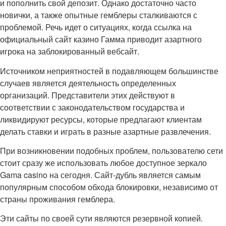
и пополнить свой депозит. Однако достаточно часто
новички, а также опытные гемблеры сталкиваются с
проблемой. Речь идет о ситуациях, когда ссылка на
официальный сайт казино Гамма приводит азартного
игрока на заблокированный вебсайт.
Источником неприятностей в подавляющем большинстве
случаев является деятельность определенных
организаций. Представители этих действуют в
соответствии с законодательством государства и
ликвидируют ресурсы, которые предлагают клиентам
делать ставки и играть в разные азартные развлечения.
При возникновении подобных проблем, пользователю сети
стоит сразу же использовать любое доступное зеркало
Gama casino на сегодня. Сайт-дубль является самым
популярным способом обхода блокировки, независимо от
страны проживания гемблера.
Эти сайты по своей сути являются резервной копией.