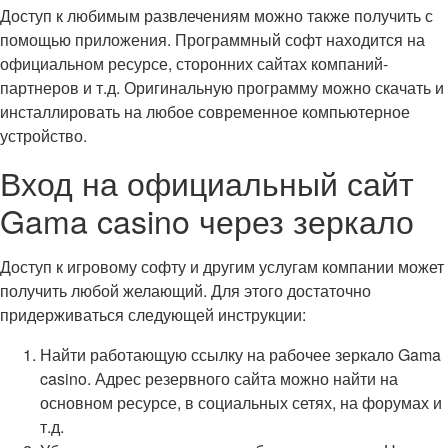
Доступ к любимым развлечениям можно также получить с
помощью приложения. Программный софт находится на
официальном ресурсе, сторонних сайтах компаний-
партнеров и т.д. Оригинальную программу можно скачать и
инсталлировать на любое современное компьютерное
устройство.
Вход на официальный сайт
Gama casino через зеркало
Доступ к игровому софту и другим услугам компании может
получить любой желающий. Для этого достаточно
придерживаться следующей инструкции:
Найти работающую ссылку на рабочее зеркало Gama
casino. Адрес резервного сайта можно найти на
основном ресурсе, в социальных сетях, на форумах и
т.д.