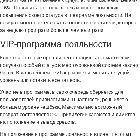
– 5%. Повысить этот показатель можно с помощью
повышения своего статуса в программе лояльности. На
возврат могут претендовать только те посетители, которые
за неделю проиграли больше, чем выиграли.
VIP-программа лояльности
Клиенты, которые прошли регистрацию, автоматически
получают особый статус в многоуровневой системе казино
Gama. В дальнейшем гемблер может изменить текущий
уровень или оставить все как есть.
Участие в программе, в свою очередь обернется для
пользователей привилегиями. В частности, речь идет о
большем уровне кешбэка. Максимально возможный
возврат составляет 10%. Привилегии касаются и лимитов
на пополнение и вывод средств.
На положение в программе лояльности влияет т.н. опыт.