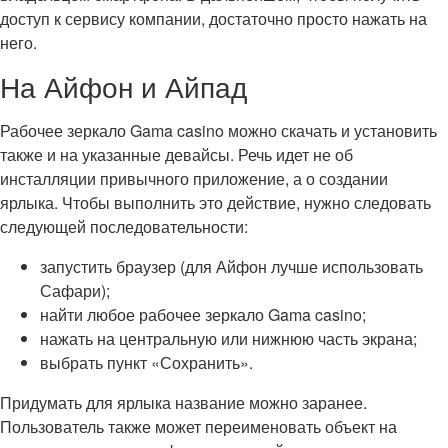
доступ к сервису компании, достаточно просто нажать на
него.
На Айфон и Айпад
Рабочее зеркало Gama casino можно скачать и установить
также и на указанные девайсы. Речь идет не об
инсталляции привычного приложение, а о создании
ярлыка. Чтобы выполнить это действие, нужно следовать
следующей последовательности:
запустить браузер (для Айфон лучше использовать
Сафари);
найти любое рабочее зеркало Gama casino;
нажать на центральную или нижнюю часть экрана;
выбрать пункт «Сохранить».
Придумать для ярлыка название можно заранее.
Пользователь также может переименовать объект на