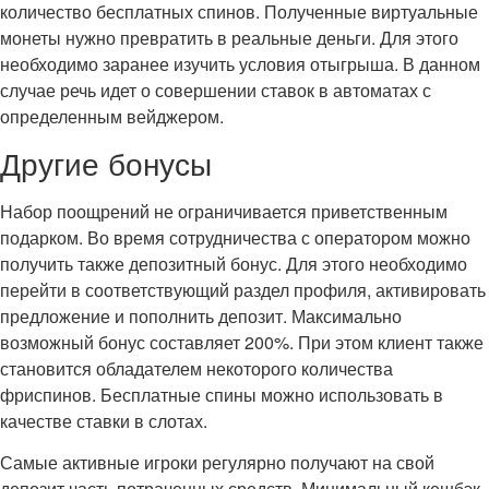
количество бесплатных спинов. Полученные виртуальные
монеты нужно превратить в реальные деньги. Для этого
необходимо заранее изучить условия отыгрыша. В данном
случае речь идет о совершении ставок в автоматах с
определенным вейджером.
Другие бонусы
Набор поощрений не ограничивается приветственным
подарком. Во время сотрудничества с оператором можно
получить также депозитный бонус. Для этого необходимо
перейти в соответствующий раздел профиля, активировать
предложение и пополнить депозит. Максимально
возможный бонус составляет 200%. При этом клиент также
становится обладателем некоторого количества
фриспинов. Бесплатные спины можно использовать в
качестве ставки в слотах.
Самые активные игроки регулярно получают на свой
депозит часть потраченных средств. Минимальный кешбэк