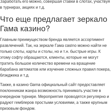
Заработать его можно, совершая ставки в слотах, участвуя
в турнирах, акциях и т.д.
Что еще предлагает зеркало
Гама казино?
Главным преимуществом бренда является ассортимент
развлечений. Так, на зеркале Гама casino можно найти не
только слоты, карты и столы, но и т.н. быстрые игры. К
этому софту обращаются, клиенты, которые не могут
тратить большое количество времени на вращение
барабана автоматов или изучение сложных правил покера,
блэкджека и т.д.
Также, в казино Gama официальный сайт предоставляет
поклонникам жанра возможность принимать участие в
очередном турнире. Мероприятия проводятся регулярно и
радуют гемблеров простыми условиями, а также крупным
призовым фондом.