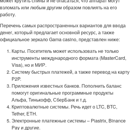
может крутить спины и не опасаться, что аппарат могут
взломать или любым другим образом повлиять на его
работу.
Перечень самых распространенных вариантов для ввода
денег, который предлагает основной ресурс, а также
официальное зеркало Gama casino, представлен ниже:
Карты. Посетитель может использовать не только
инструменты международного формата (MasterCard,
Visa), но и МИР.
Систему быстрых платежей, а также перевод на карту
P2P.
Приложения известных банков. Пополнить баланс
помогут оригинальные программные продукты
Альфа, Тинькофф, СберБанк и т.д.
Криптовалютные системы. Речь идет о LTC, BTC,
Tether, ETH.
Электронные платежные системы – Piastrix, Binance
Pay и другие.