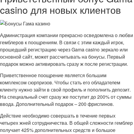
casino для новых клиентов
Администрация компании прекрасно осведомлена о любви
гемблеров к поощрениям. В связи с этим каждый игрок,
прошедший регистрацию через Gama casino зеркало или
основной сайт, может рассчитывать на бонусы. Первый
подарок можно активировать сразу ж после регистрации.
Приветственное поощрение является большим
комплексом сюрпризов. Чтобы стать его обладателем
клиенту нужно зайти в свой профиль и пополнить депозит.
На специальный счет сразу же поступит до 200% от суммы
ввода. Дополнительный подарок – 200 фриспинов.
Действие необходимо совершать в течение первых
четырех жней сотрудничества. В общей сложности гемблер
получает 425% дополнительных средств и большое