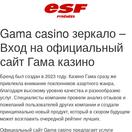
Gama casino зеркало –
Вход на официальный
сайт Гама казино
Бренд был создан в 2023 году. Казино Гама сразу же
привлекла внимание поклонников азартного жанра,
благодаря высокому уровню качества и разнообразию
услуг. Специалисты компании провели анализ отзывов и
пожеланий пользователей других компании и создали
принципиально новый продукт, который в скором будущем
может возглавить очередной рейтинг лучших.
Официальный сайт Gama casino предлагает услуги