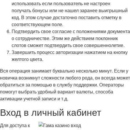
использовать если пользователь не настроен
получать бонусы или не нашел заранее выигрышный
код. В этом случае достаточно поставить отметку в
соответствующем поле.
Подтвердить свое согласие с положениями документа
о сотрудничестве. Этим же действием поклонник
слотов сможет подтвердить свое совершеннолетие.
Завершить процесс авторизации нажатием на кнопку
желтого цвета.
Вся операция занимает буквально несколько минут. Если у
новичка возникнут сложности любого рода, он всегда может
обратиться за помощью в службу поддержки. Операторы
помогут выбрать удобный вариант валюты, способа
активации учетной записи и т.д.
Вход в личный кабинет
Для доступа к