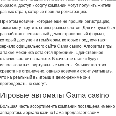
образом, доступ к софту компании могут получить жители
разных стран, которые прошли регистрацию.
При этом новички, которые еще не прошли регистрацию,
также могут крутить спины разных слотов. Для их нужд был
разработан специальный демонстрационный формат,
который доступен и гемблерам, которые предпочитают
зеркало официального сайта Gama casino. Алгоритм игры,
а также механика остаются прежними. Единственное
отличие состоит в валюте. В качестве ставки будут
использоваться виртуальные монеты. Количество этих
средств не ограничено, однако новичкам стоит учитывать,
что на реальный выигрыш в демо-режиме они
претендовать не смогут.
Игровые автоматы Gama casino
Большая часть ассортимента компании посвящена именно
аппаратам. Зеркало казино Гама предлагает своим