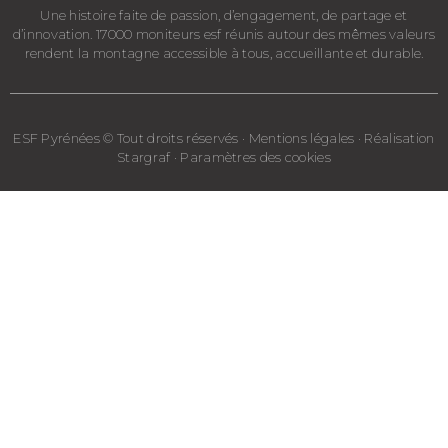
Une histoire faite de passion, d’engagement, de partage et
d’innovation. 17000 moniteurs esf réunis autour des mêmes valeurs
rendent la montagne accessible à tous, accueillante et durable.
ESF Pyrénées © Tout droits réservés · Mentions légales · Réalisation
Stargraf · Paramètres des cookies