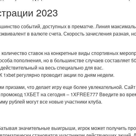
страции 2023
шинство событий, доступных в прематче. Линия максималь
эквивалент в валюте счета. Скорость зачисления разная, н
е количество ставок на конкретные виды спортивных мероп
соба пополнения, но в большинстве случаев составляет 50
действительный на весь специально для вас.
К 1xbet регулярно проводит акции по дням недели.
 призами, что делает игру еще более увлекательной. Сайт 
й промокод 1ХБЕТ на сегодня – 1XFREE777 Введите во вре
мму рублей могут все новые участники клуба.
батывая значительные выигрыши, игрок может получить про
автоматически становится участником действующих акций. 