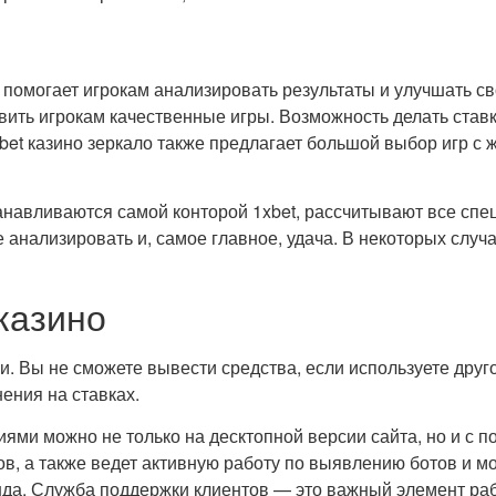
 помогает игрокам анализировать результаты и улучшать св
ть игрокам качественные игры. Возможность делать ставки
xbet казино зеркало также предлагает большой выбор игр с
анавливаются самой конторой 1xbet, рассчитывают все сп
нализировать и, самое главное, удача. В некоторых случа
казино
. Вы не сможете вывести средства, если используете друго
ения на ставках.
иями можно не только на десктопной версии сайта, но и с
, а также ведет активную работу по выявлению ботов и мо
нда. Служба поддержки клиентов — это важный элемент ра