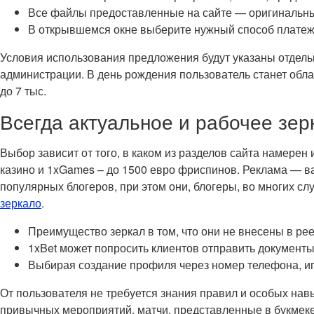
Все файлы предоставленные на сайте — оригинальны
В открывшемся окне выберите нужный способ платежа 
Условия использования предложения будут указаны отдельн
администрации. В день рождения пользователь станет обл
до 7 тыс.
Всегда актуальное и рабочее зе
Выбор зависит от того, в каком из разделов сайта намерен 
казино и 1xGames – до 1500 евро фриспинов. Реклама — ва
популярных блогеров, при этом они, блогеры, во многих сл
зеркало
.
Преимущество зеркал в том, что они не внесены в ре
1xBet может попросить клиентов отправить документы
Выбирая создание профиля через номер телефона, иг
От пользователя не требуется знания правил и особых нав
привычных мероприятий, матчи, представленные в букмеке