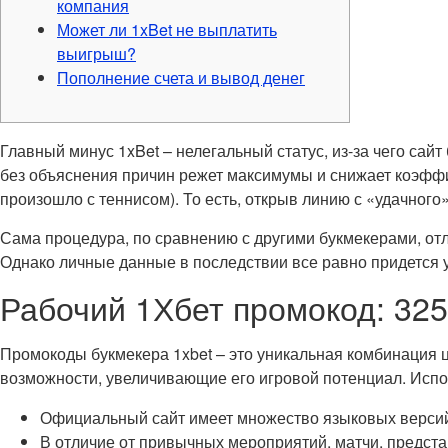
компания
Может ли 1xBet не выплатить
выигрыш?
Пополнение счета и вывод денег
Главный минус 1xBet – нелегальный статус, из-за чего сайт
без объяснения причин режет максимумы и снижает коэффиц
произошло с теннисом). То есть, открыв линию с «удачного
Сама процедура, по сравнению с другими букмекерами, отли
Однако личные данные в последствии все равно придется у
Рабочий 1Хбет промокод: 325
Промокоды букмекера 1xbet – это уникальная комбинация ц
возможности, увеличивающие его игровой потенциал. Исполь
Официальный сайт имеет множество языковых версий (
В отличие от привычных мероприятий, матчи, предст