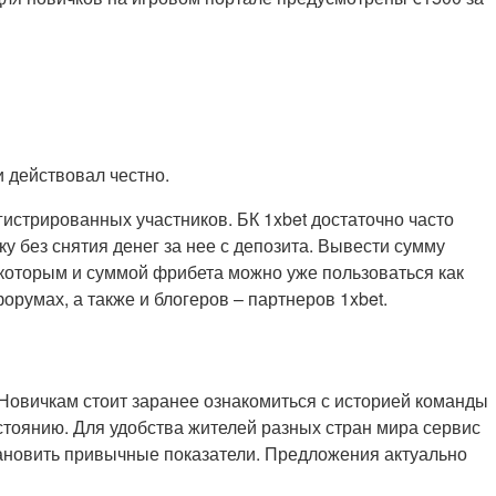
и действовал честно.
истрированных участников. БК 1xbet достаточно часто
у без снятия денег за нее с депозита. Вывести сумму
 которым и суммой фрибета можно уже пользоваться как
орумах, а также и блогеров – партнеров 1xbet.
 Новичкам стоит заранее ознакомиться с историей команды
остоянию. Для удобства жителей разных стран мира сервис
тановить привычные показатели. Предложения актуально