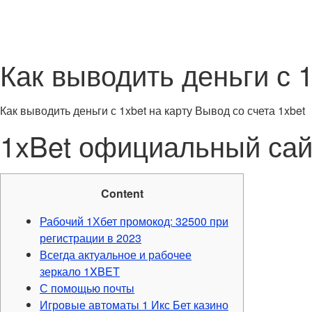
Как выводить деньги с 1
Как выводить деньги с 1xbet на карту Вывод со счета 1xbet
1xBet официальный сай
Content
Рабочий 1Хбет промокод: 32500 при
регистрации в 2023
Всегда актуальное и рабочее
зеркало 1XBET
С помощью почты
Игровые автоматы 1 Икс Бет казино