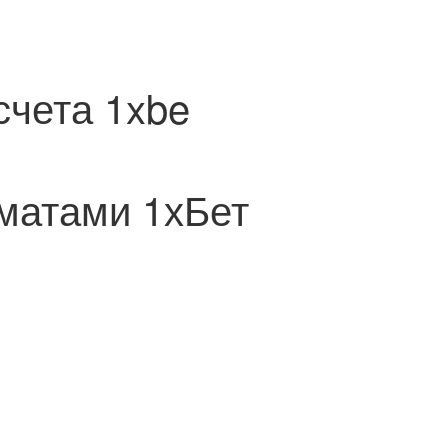
счета 1xbe
матами 1хБет