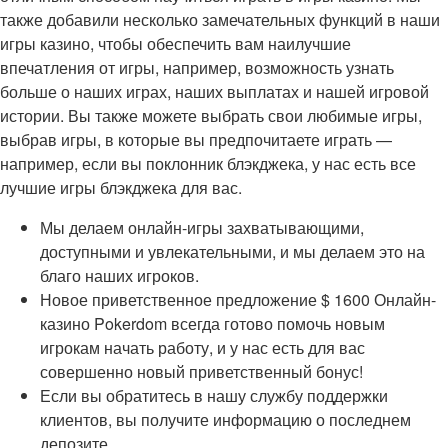
также добавили несколько замечательных функций в наши
игры казино, чтобы обеспечить вам наилучшие
впечатления от игры, например, возможность узнать
больше о наших играх, наших выплатах и нашей игровой
истории. Вы также можете выбрать свои любимые игры,
выбрав игры, в которые вы предпочитаете играть —
например, если вы поклонник блэкджека, у нас есть все
лучшие игры блэкджека для вас.
Мы делаем онлайн-игры захватывающими,
доступными и увлекательными, и мы делаем это на
благо наших игроков.
Новое приветственное предложение $ 1600 Онлайн-
казино Pokerdom всегда готово помочь новым
игрокам начать работу, и у нас есть для вас
совершенно новый приветственный бонус!
Если вы обратитесь в нашу службу поддержки
клиентов, вы получите информацию о последнем
депозите.