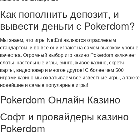
Как пополнить депозит, и
вывести деньги с Pokerdom?
Мы знаем, что игры NetEnt являются отраслевым
стандартом, и во все они играют на самом высоком уровне
качества. Огромный выбор игр казино Pokerdom включает
слоты, настольные игры, бинго, живое казино, скретч-
карты, видеопокер и многое другое! С более чем 500
играми казино мы охватываем все известные игры, а также
новейшие и самые популярные игры!
Pokerdom Онлайн Казино
Софт и провайдеры казино
Pokerdom