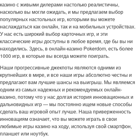
казино с живыми дилерами настолько реалистичны,
насколько вы могли ожидать, и мы предлагаем выбор
популярных настольных игр, которыми вы можете
наслаждаться как онлайн, так и на мобильных устройствах.
У нас есть широкий выбор карточных игр, и эти
классические игры доступны в любое время, где бы вы ни
находились. Здесь, в онлайн-казино Pokerdom, есть более
1000 игр, в которые вы всегда можете поиграть.
Наши прогрессивные джекпоты являются одними из
крупнейших в мире, и все наши игры абсолютно честны и
предлагают вам лучшие шансы на выигрыш. Мы являемся
одним из самых надежных и рекомендуемых онлайн-
казино, потому что у нас долгая история инновационных и
дальновидных игр — мы постоянно ищем новые способы
сделать ваш игровой опыт лучше. Наша приверженность
инновациям означает, что вы можете играть в свои
любимые игры казино на ходу, используя свой смартфон,
планшет или ноутбук.