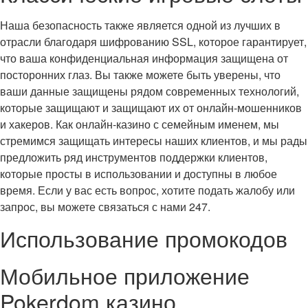
Наша безопасность также является одной из лучших в
отрасли благодаря шифрованию SSL, которое гарантирует,
что ваша конфиденциальная информация защищена от
посторонних глаз. Вы также можете быть уверены, что
ваши данные защищены рядом современных технологий,
которые защищают и защищают их от онлайн-мошенников
и хакеров. Как онлайн-казино с семейным именем, мы
стремимся защищать интересы наших клиентов, и мы рады
предложить ряд инструментов поддержки клиентов,
которые просты в использовании и доступны в любое
время. Если у вас есть вопрос, хотите подать жалобу или
запрос, вы можете связаться с нами 247.
Использование промокодов
Мобильное приложение
Pokerdom казино