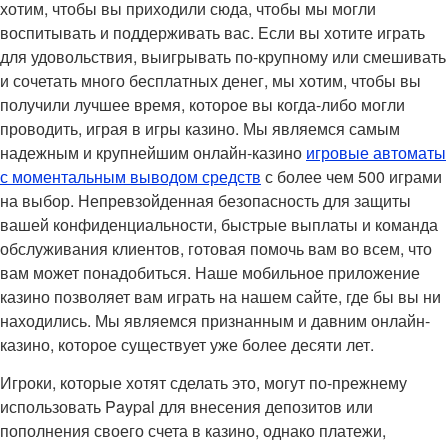
хотим, чтобы вы приходили сюда, чтобы мы могли
воспитывать и поддерживать вас. Если вы хотите играть
для удовольствия, выигрывать по-крупному или смешивать
и сочетать много бесплатных денег, мы хотим, чтобы вы
получили лучшее время, которое вы когда-либо могли
проводить, играя в игры казино. Мы являемся самым
надежным и крупнейшим онлайн-казино
игровые автоматы
с моментальным выводом средств
с более чем 500 играми
на выбор. Непревзойденная безопасность для защиты
вашей конфиденциальности, быстрые выплаты и команда
обслуживания клиентов, готовая помочь вам во всем, что
вам может понадобиться. Наше мобильное приложение
казино позволяет вам играть на нашем сайте, где бы вы ни
находились. Мы являемся признанным и давним онлайн-
казино, которое существует уже более десяти лет.
Игроки, которые хотят сделать это, могут по-прежнему
использовать Paypal для внесения депозитов или
пополнения своего счета в казино, однако платежи,