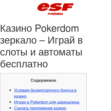
Казино Pokerdom
зеркало – Играй в
слоты и автоматы
бесплатно
Содержимое
Условия бездепозитного бонуса в
казино
Играю в Pokerdom для адреналина
Скачать приложение казино