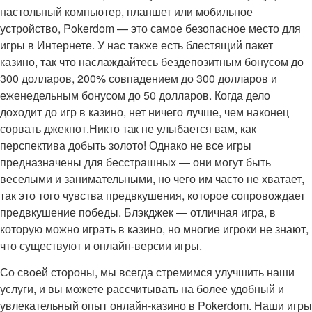
настольный компьютер, планшет или мобильное
устройство, Pokerdom — это самое безопасное место для
игры в Интернете. У нас также есть блестящий пакет
казино, так что наслаждайтесь бездепозитным бонусом до
300 долларов, 200% совпадением до 300 долларов и
еженедельным бонусом до 50 долларов. Когда дело
доходит до игр в казино, нет ничего лучше, чем наконец
сорвать джекпот.Никто так не улыбается вам, как
перспектива добыть золото! Однако не все игры
предназначены для бесстрашных — они могут быть
веселыми и занимательными, но чего им часто не хватает,
так это того чувства предвкушения, которое сопровождает
предвкушение победы. Блэкджек — отличная игра, в
которую можно играть в казино, но многие игроки не знают,
что существуют и онлайн-версии игры.
Со своей стороны, мы всегда стремимся улучшить наши
услуги, и вы можете рассчитывать на более удобный и
увлекательный опыт онлайн-казино в Pokerdom. Наши игры