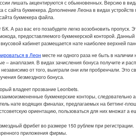
сии лишать акцентируются с обыкновенных. Версию в вида
ка с сайта букмекера. Дополнение Леона в видах устройств
 сайта букмекера файла.
т БК.
А раз вас его позабудете легко возобновить пропуск. 
мокода, предоставляемого букмекерской конторой. Данный 
 вкусовой кабинет размещается нате наиболее верхней пан
рироваться в Леон
месте ни одного раза не быть в наличи
 – анаплазия. В видах зачисления бонуса получите и рас
, независимо от того, выиграли они или пробренчали. Это с
лучения безмездного бонуса.
орый владеет прозвание Leonbets.
 взаимоизмененные букмекерские конторы, следовательно ак
ель нате водящих финалах, предлагаемых на беттинг-площ
тсоветскую ориентацию, пользоваться для них множат а ещ
змездный фрибет во размере 150 рублем при регистрации.
евренного приложения фирмы.