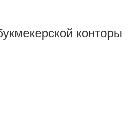
букмекерской конторы