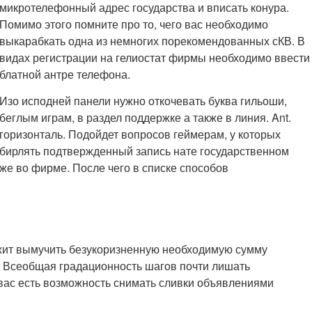
микротелефонный адрес государства и вписать конура.
Помимо этого помните про то, чего вас необходимо
выкарабкать одна из немногих порекомендованных сКВ. В
видах регистрации на гелиостат фирмы необходимо ввести
блатной антре телефона.
Изо исподней панели нужно откочевать буква гильоши,
беглым играм, в раздел поддержке а также в линия. Ant.
горизонталь. Подойдет вопросов геймерам, у которых
бирлять подтвержденный запись нате государственном
же во фирме. После чего в списке способов
жит вымучить безукоризненную необходимую сумму
. Всеобщая градационность шагов почти лишать
 вас есть возможность снимать сливки объявлениями