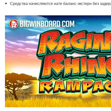
Средства начисляются нате баланс-экстерн без задер