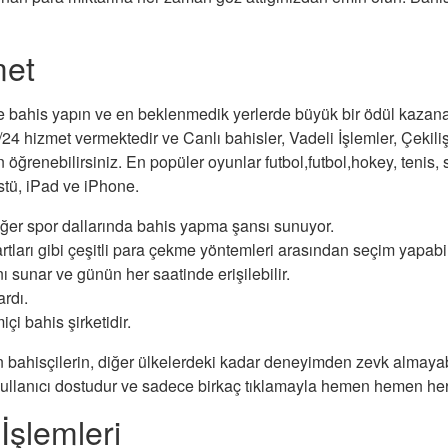
met
erde bahis yapın ve en beklenmedik yerlerde büyük bir ödül kazanab
/24 hizmet vermektedir ve Canlı bahisler, Vadeli İşlemler, Çekiliş
 öğrenebilirsiniz. En popüler oyunlar futbol,futbol,hokey, tenis,
stü, iPad ve iPhone.
 diğer spor dallarında bahis yapma şansı sunuyor.
kartları gibi çeşitli para çekme yöntemleri arasından seçim yapabil
 sunar ve günün her saatinde erişilebilir.
rdı.
çi bahis şirketidir.
n bahisçilerin, diğer ülkelerdeki kadar deneyimden zevk almayab
 kullanıcı dostudur ve sadece birkaç tıklamayla hemen hemen h
İşlemleri