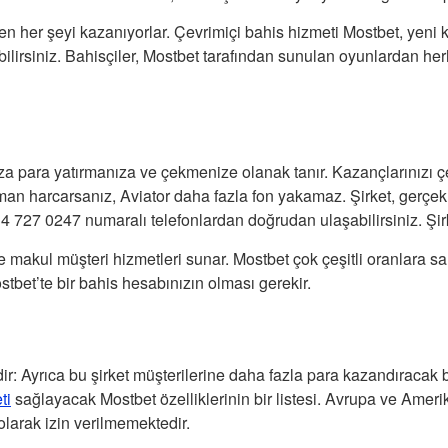
n her şeyi kazanıyorlar. Çevrimiçi bahis hizmeti Mostbet, yeni k
irsiniz. Bahisçiler, Mostbet tarafından sunulan oyunlardan herh
nıza para yatırmanıza ve çekmenize olanak tanır. Kazançlarınızı ç
arcarsanız, Aviator daha fazla fon yakamaz. Şirket, gerçek za
727 0247 numaralı telefonlardan doğrudan ulaşabilirsiniz. Şirke
ine makul müşteri hizmetleri sunar. Mostbet çok çeşitli oranlara
Mostbet’te bir bahis hesabınızın olması gerekir.
r: Ayrıca bu şirket müşterilerine daha fazla para kazandıracak 
ti
sağlayacak Mostbet özelliklerinin bir listesi. Avrupa ve Amerik
larak izin verilmemektedir.