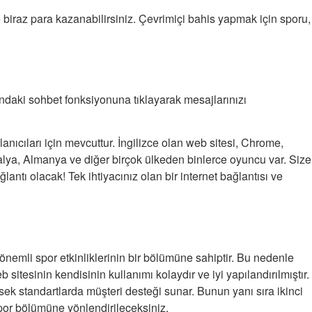
 biraz para kazanabilirsiniz. Çevrimiçi bahis yapmak için sporu,
ındaki sohbet fonksiyonuna tıklayarak mesajlarınızı
lanıcıları için mevcuttur. İngilizce olan web sitesi, Chrome,
tralya, Almanya ve diğer birçok ülkeden binlerce oyuncu var. Size
tı olacak! Tek ihtiyacınız olan bir internet bağlantısı ve
emli spor etkinliklerinin bir bölümüne sahiptir. Bu nedenle
sitesinin kendisinin kullanımı kolaydır ve iyi yapılandırılmıştır.
sek standartlarda müşteri desteği sunar. Bunun yanı sıra ikinci
spor bölümüne yönlendirileceksiniz.