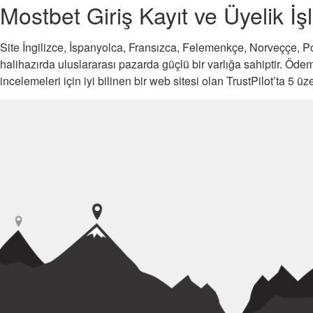
Mostbet Giriş Kayıt ve Üyelik İş
Site İngilizce, İspanyolca, Fransızca, Felemenkçe, Norveççe, Por
halihazırda uluslararası pazarda güçlü bir varlığa sahiptir. Öde
incelemeleri için iyi bilinen bir web sitesi olan TrustPilot’ta 5 üz