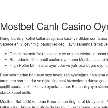
Mostbet Canlı Casino Oyn
Hangi bahis şirketini kullanacağınıza karar verdikten sonra ana 
Sadece en iyi çevrimiçi bahisçiler değil, aynı zamanda temiz ve 
Destek hizmeti 7/24 mevcuttur ve onlarla telefon, e-posta v
Bu nedenle, tüm mobil casino oyunlarını Mostbet casino’m
High Roller bir fırsatlar oyunudur ve yalnızca doğru oyunc
Para yatırmadan bonusun size fayda sağlayacağına hala ikna ol
tamamen sorumludur ve dijital finansal hizmetlerde dünya çapınd
çeşitli sporlar, etkinlikler ve oyunlar sunar. Bu, canlı yayın s
olarak kabul edilir.
Mostbet, Bahis Düzenleme Kurumu’nun (İngiltere) bir üyesidir. 
kullanıcıları Apple App Store’da bulabilir. Kumarhanenizde bulu