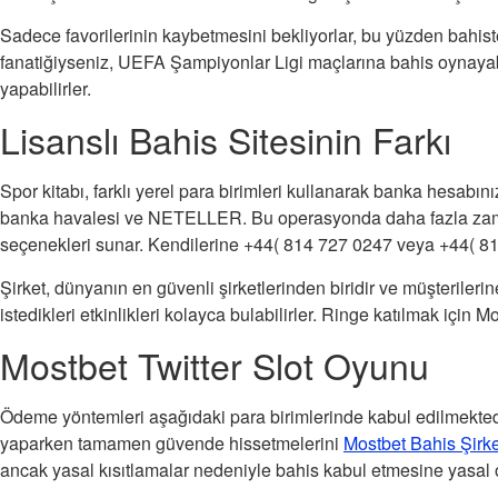
Sadece favorilerinin kaybetmesini bekliyorlar, bu yüzden bahiste
fanatiğiyseniz, UEFA Şampiyonlar Ligi maçlarına bahis oynayabil
yapabilirler.
Lisanslı Bahis Sitesinin Farkı
Spor kitabı, farklı yerel para birimleri kullanarak banka hesabı
banka havalesi ve NETELLER. Bu operasyonda daha fazla zaman h
seçenekleri sunar. Kendilerine +44( 814 727 0247 veya +44( 814 
Şirket, dünyanın en güvenli şirketlerinden biridir ve müşteriler
istedikleri etkinlikleri kolayca bulabilirler. Ringe katılmak için 
Mostbet Twitter Slot Oyunu
Ödeme yöntemleri aşağıdaki para birimlerinde kabul edilmektedi
yaparken tamamen güvende hissetmelerini
Mostbet Bahis Şirke
ancak yasal kısıtlamalar nedeniyle bahis kabul etmesine yasal o