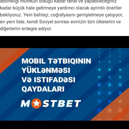
aboneliği mümkün olduğu kadar rahat ve yapabileceğiniz
kadar küçük hale getirmeye yardımcı olacak ayrıntılı öneriler
bekliyoruz.
Yeni bahisçi, coğrafyasını genişletmeye çalışıyor,
en yeni liste, kendi Sovyet sonrası evinizin tüm ülkelerini ve
diğerlerini entegre ediyor.