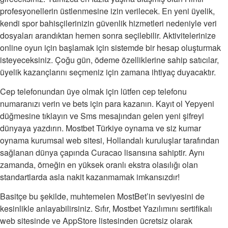
profesyonellerin üstlenmesine izin verilecek. En yeni üyelik,
kendi spor bahisçilerinizin güvenlik hizmetleri nedeniyle veri
dosyaları arandıktan hemen sonra seçilebilir. Aktivitelerinize
online oyun için başlamak için sistemde bir hesap oluşturmak
isteyeceksiniz. Çoğu gün, ödeme özelliklerine sahip satıcılar,
üyelik kazançlarını seçmeniz için zamana ihtiyaç duyacaktır.
Cep telefonundan üye olmak için lütfen cep telefonu
numaranızı verin ve bets için para kazanın. Kayıt ol Yepyeni
düğmesine tıklayın ve Sms mesajından gelen yeni şifreyi
dünyaya yazdırın. Mostbet Türkiye oynama ve siz kumar
oynama kurumsal web sitesi, Hollandalı kuruluşlar tarafından
sağlanan dünya çapında Curacao lisansına sahiptir. Aynı
zamanda, örneğin en yüksek oranlı ekstra olasılığı olan
standartlarda asla nakit kazanmamak imkansızdır!
Basitçe bu şekilde, muhtemelen MostBet’in seviyesini de
kesinlikle anlayabilirsiniz. Sıfır, Mostbet Yazılımını sertifikalı
web sitesinde ve AppStore listesinden ücretsiz olarak