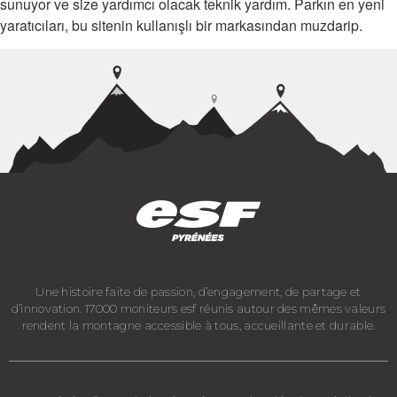
sunuyor ve size yardımcı olacak teknik yardım. Parkın en yeni
yaratıcıları, bu sitenin kullanışlı bir markasından muzdarip.
Une histoire faite de passion, d’engagement, de partage et
d’innovation. 17000 moniteurs esf réunis autour des mêmes valeurs
rendent la montagne accessible à tous, accueillante et durable.