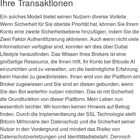
Ihre Transaktionen
Ein solches Modell bietet seinen Nutzern diverse Vorteile.
Wenn Sicherheit für Sie oberste Priorität hat, können Sie Ihrem
Konto eine zweite Sicherheitsebene hinzufügen, indem Sie die
Zwei Faktor Authentifizierung aktivieren. Auch wenn nicht viele
Informationen verfügbar sind, konnten wir dies über Dubai
Lifestyle herausfinden. Das Wissen Ihres Brokers ist eine
großartige Ressource, die Ihnen hilft, Ihr Konto bei Bitcode AI
einzurichten und zu verwalten, um die bestmögliche Erfahrung
beim Handel zu gewährleisten. Ihnen wird von der Plattform ein
Broker zugewiesen und Sie sind an diesen gebunden, wenn
Sie den Bot weiterhin nutzen möchten. Das ist mit Sicherheit
die Grundfunktion von dieser Plattform. Mein Leben nun
wesentlich leichter. Wir konnten keinen Hinweis auf Betrug
finden. Durch die Implementierung der SSL Technologie stellt
Bitcoin Millionaire den Datenschutz und die Sicherheit seiner
Nutzer in den Vordergrund und mindert das Risiko von
Datenschutzverletzungen und Identitätsdiebstahl. Dennoch