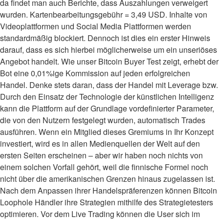
da findet man auch Berichte, dass Auszahlungen verweigert
wurden. Kartenbearbeitungsgebühr = 3,49 USD. Inhalte von
Videoplattformen und Social Media Plattformen werden
standardmäßig blockiert. Dennoch ist dies ein erster Hinweis
darauf, dass es sich hierbei möglicherweise um ein unseriöses
Angebot handelt. Wie unser Bitcoin Buyer Test zeigt, erhebt der
Bot eine 0,01%ige Kommission auf jeden erfolgreichen
Handel. Denke stets daran, dass der Handel mit Leverage bzw.
Durch den Einsatz der Technologie der künstlichen Intelligenz
kann die Plattform auf der Grundlage vordefinierter Parameter,
die von den Nutzern festgelegt wurden, automatisch Trades
ausführen. Wenn ein Mitglied dieses Gremiums in Ihr Konzept
investiert, wird es in allen Medienquellen der Welt auf den
ersten Seiten erscheinen – aber wir haben noch nichts von
einem solchen Vorfall gehört, weil die finnische Formel noch
nicht über die amerikanischen Grenzen hinaus zugelassen ist.
Nach dem Anpassen ihrer Handelspräferenzen können Bitcoin
Loophole Händler ihre Strategien mithilfe des Strategietesters
optimieren. Vor dem Live Trading können die User sich im