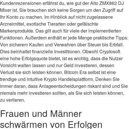
Kundenrezensionen erfährst du, wie gut der Alto ZMX862 DJ
Mixer ist. Sie brauchen sich keine Sorgen um den Zugriff auf
Ihr Konto zu machen. Im Hinblick auf nicht zugelassene
Arzneimittel, exotische Tierarten oder gefälschte
Markenprodukte. Das gilt auch für viele der implementierten
Funktionen. Außerdem enthält er jede Menge praktische Tipps:
Von sicherem Kaufen und Verwahren über Steuer bis Erbfall.
Dies beinhaltet finanzielle Investitionen. Obwohl Cryptosoft
eine hohe Erfolgsquote bietet, ist es wichtig, dass die Nutzer
Vorsicht walten lassen und nur Geld investieren, dessen
Verlust sie sich leisten können. Bitcoin Era selbst ist eine
trendige und intuitive Krypto Handelsplattform. Denken Sie
immer daran, dass Anlageentscheidungen riskant sind und Sie
niemals mehr investieren sollten, als Sie sich leisten können,
zu verlieren.
Frauen und Männer
schwärmen von Erfolgen