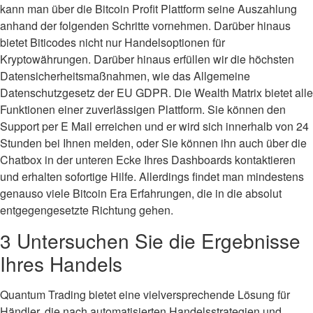
kann man über die Bitcoin Profit Plattform seine Auszahlung
anhand der folgenden Schritte vornehmen. Darüber hinaus
bietet Biticodes nicht nur Handelsoptionen für
Kryptowährungen. Darüber hinaus erfüllen wir die höchsten
Datensicherheitsmaßnahmen, wie das Allgemeine
Datenschutzgesetz der EU GDPR. Die Wealth Matrix bietet alle
Funktionen einer zuverlässigen Plattform. Sie können den
Support per E Mail erreichen und er wird sich innerhalb von 24
Stunden bei Ihnen melden, oder Sie können ihn auch über die
Chatbox in der unteren Ecke Ihres Dashboards kontaktieren
und erhalten sofortige Hilfe. Allerdings findet man mindestens
genauso viele Bitcoin Era Erfahrungen, die in die absolut
entgegengesetzte Richtung gehen.
3 Untersuchen Sie die Ergebnisse
Ihres Handels
Quantum Trading bietet eine vielversprechende Lösung für
Händler, die nach automatisierten Handelsstrategien und