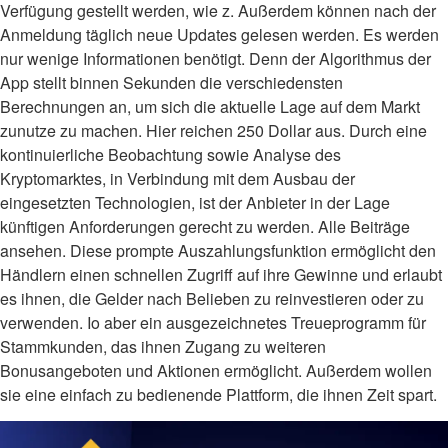
Verfügung gestellt werden, wie z. Außerdem können nach der
Anmeldung täglich neue Updates gelesen werden. Es werden
nur wenige Informationen benötigt. Denn der Algorithmus der
App stellt binnen Sekunden die verschiedensten
Berechnungen an, um sich die aktuelle Lage auf dem Markt
zunutze zu machen. Hier reichen 250 Dollar aus. Durch eine
kontinuierliche Beobachtung sowie Analyse des
Kryptomarktes, in Verbindung mit dem Ausbau der
eingesetzten Technologien, ist der Anbieter in der Lage
künftigen Anforderungen gerecht zu werden. Alle Beiträge
ansehen. Diese prompte Auszahlungsfunktion ermöglicht den
Händlern einen schnellen Zugriff auf ihre Gewinne und erlaubt
es ihnen, die Gelder nach Belieben zu reinvestieren oder zu
verwenden. Io aber ein ausgezeichnetes Treueprogramm für
Stammkunden, das ihnen Zugang zu weiteren
Bonusangeboten und Aktionen ermöglicht. Außerdem wollen
sie eine einfach zu bedienende Plattform, die ihnen Zeit spart.