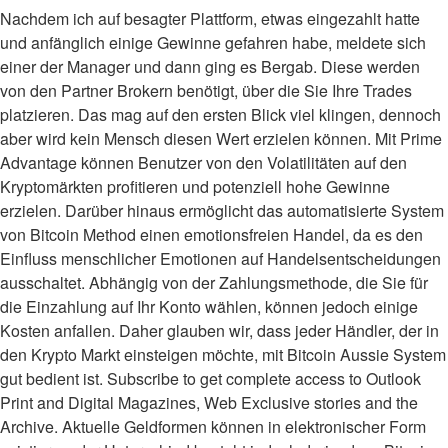
Nachdem ich auf besagter Plattform, etwas eingezahlt hatte
und anfänglich einige Gewinne gefahren habe, meldete sich
einer der Manager und dann ging es Bergab. Diese werden
von den Partner Brokern benötigt, über die Sie Ihre Trades
platzieren. Das mag auf den ersten Blick viel klingen, dennoch
aber wird kein Mensch diesen Wert erzielen können. Mit Prime
Advantage können Benutzer von den Volatilitäten auf den
Kryptomärkten profitieren und potenziell hohe Gewinne
erzielen. Darüber hinaus ermöglicht das automatisierte System
von Bitcoin Method einen emotionsfreien Handel, da es den
Einfluss menschlicher Emotionen auf Handelsentscheidungen
ausschaltet. Abhängig von der Zahlungsmethode, die Sie für
die Einzahlung auf Ihr Konto wählen, können jedoch einige
Kosten anfallen. Daher glauben wir, dass jeder Händler, der in
den Krypto Markt einsteigen möchte, mit Bitcoin Aussie System
gut bedient ist. Subscribe to get complete access to Outlook
Print and Digital Magazines, Web Exclusive stories and the
Archive. Aktuelle Geldformen können in elektronischer Form