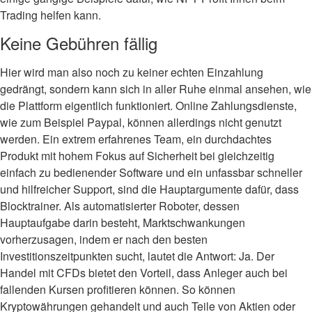
Trading helfen kann.
Keine Gebühren fällig
Hier wird man also noch zu keiner echten Einzahlung
gedrängt, sondern kann sich in aller Ruhe einmal ansehen, wie
die Plattform eigentlich funktioniert. Online Zahlungsdienste,
wie zum Beispiel Paypal, können allerdings nicht genutzt
werden. Ein extrem erfahrenes Team, ein durchdachtes
Produkt mit hohem Fokus auf Sicherheit bei gleichzeitig
einfach zu bedienender Software und ein unfassbar schneller
und hilfreicher Support, sind die Hauptargumente dafür, dass
Blocktrainer. Als automatisierter Roboter, dessen
Hauptaufgabe darin besteht, Marktschwankungen
vorherzusagen, indem er nach den besten
Investitionszeitpunkten sucht, lautet die Antwort: Ja. Der
Handel mit CFDs bietet den Vorteil, dass Anleger auch bei
fallenden Kursen profitieren können. So können
Kryptowährungen gehandelt und auch Teile von Aktien oder