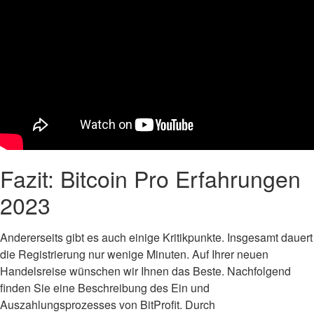
Fazit: Bitcoin Pro Erfahrungen
2023
Andererseits gibt es auch einige Kritikpunkte. Insgesamt dauert
die Registrierung nur wenige Minuten. Auf Ihrer neuen
Handelsreise wünschen wir Ihnen das Beste. Nachfolgend
finden Sie eine Beschreibung des Ein und
Auszahlungsprozesses von BitProfit. Durch