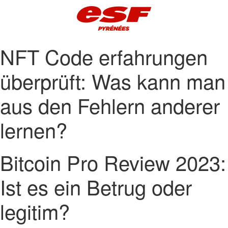
NFT Code erfahrungen
überprüft: Was kann man
aus den Fehlern anderer
lernen?
Bitcoin Pro Review 2023:
Ist es ein Betrug oder
legitim?