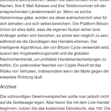
Namen, Ihre E Mail Adresse und Ihre Telefonnummer mit der
entsprechenden Ländervorwahl an. Wenn es solche
Geheimnisse gäbe, würden sie diese wahrscheinlich eher für
sich behalten und sich selbst bereichern. Die Plattform Bitcoin
Union tut alles dafür, dass die eigenen Nutzer sicher sind.
Anfänger sollten sich bemühen, so sicher wie möglich zu sein,
während sie die Grundlagen des Handels erlernen. Der
intelligente Algorithmus, der von Bitcoin Cycle verwendet wird,
scannt den Kryptowährungsmarkt und die globalen
Nachrichtentrends, um profitable Handelsentscheidungen zu
treffen. Ein potenzieller Nachteil von Crypto Revolt ist das
Risiko von Verlusten, insbesondere wenn der Markt gegen die
erwartete Richtung läuft.
Archive
Die vollmundigen Gewinnversprechen sollte man jedoch nicht
auf die Goldwaage legen. Aber bevor Sie mit dem Live Handel
beginnen, nutzen Sie das kostenlose Demokonto, das 100. Die