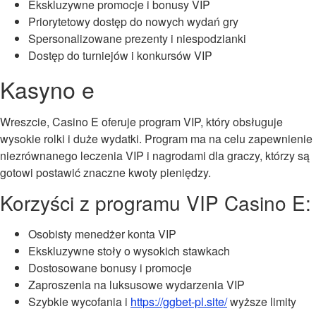
Ekskluzywne promocje i bonusy VIP
Priorytetowy dostęp do nowych wydań gry
Spersonalizowane prezenty i niespodzianki
Dostęp do turniejów i konkursów VIP
Kasyno e
Wreszcie, Casino E oferuje program VIP, który obsługuje
wysokie rolki i duże wydatki. Program ma na celu zapewnienie
niezrównanego leczenia VIP i nagrodami dla graczy, którzy są
gotowi postawić znaczne kwoty pieniędzy.
Korzyści z programu VIP Casino E:
Osobisty menedżer konta VIP
Ekskluzywne stoły o wysokich stawkach
Dostosowane bonusy i promocje
Zaproszenia na luksusowe wydarzenia VIP
Szybkie wycofania i
https://ggbet-pl.site/
wyższe limity