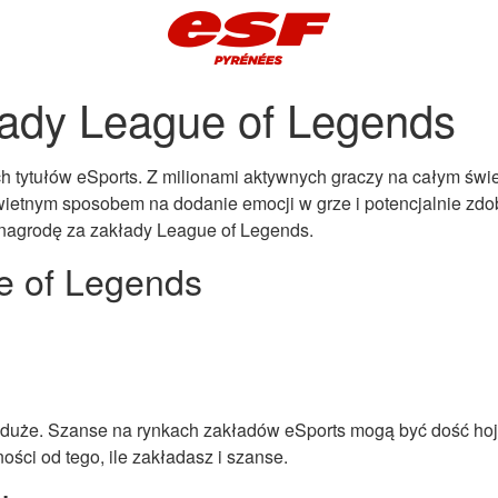
łady League of Legends
h tytułów eSports. Z milionami aktywnych graczy na całym świeci
wietnym sposobem na dodanie emocji w grze i potencjalnie zdo
i nagrodę za zakłady League of Legends.
e of Legends
uże. Szanse na rynkach zakładów eSports mogą być dość hojne
ości od tego, ile zakładasz i szanse.