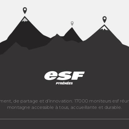
ement, de partage et d’innovation. 17000 moniteurs esf réu
montagne accessible à tous, accueillante et durable.