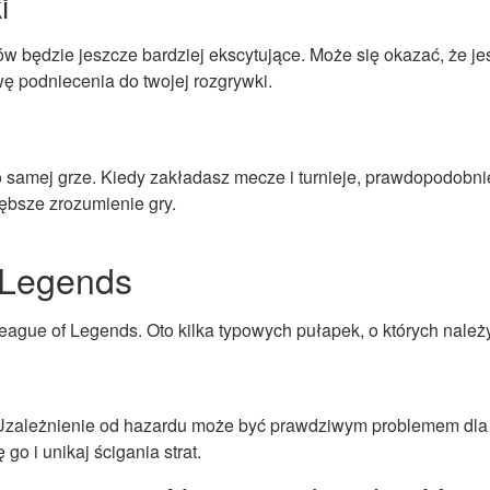
i
w będzie jeszcze bardziej ekscytujące. Może się okazać, że je
 podniecenia do twojej rozgrywki.
samej grze. Kiedy zakładasz mecze i turnieje, prawdopodobnie
ębsze zrozumienie gry.
 Legends
eague of Legends. Oto kilka typowych pułapek, o których należ
Uzależnienie od hazardu może być prawdziwym problemem dla ni
 go i unikaj ścigania strat.