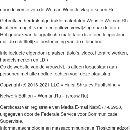
https://penta-expertise.be/chto-znachit-lgotnyj-period-po-
door de versie van de Woman Website viagra kopen.Ru.
kreditnoj-karte/
Gebruik en herdruk afgedrukte materialen Website Woman.RU
is alleen mogelijk met een actieve verwijzing naar de bron.
Het gebruik van fotografische materialen is alleen toegestaan ​​
met de schriftelijke toestemming van de sitebeheer.
Intellectuele eigendom plaatsen (foto’s, video, literaire werken,
handelsmerken en t.D.)
Op de website van de vrouw.NL is alleen toegestaan ​​aan
personen met alle nodige rechten voor deze plaatsing.
Copyright (c) 2016-2021 LLC « Hurst Shkulev Publishing »
Netwerk Edition « Woman.Ru « (vrouw.Ru)
Certificaat van registratie van Media E-mail №фС77-65950,
uitgegeven door de Federale Service voor Communicatie
Supervisie,
Informatietechnologie en massacommunicatie (Roskomnadzor)