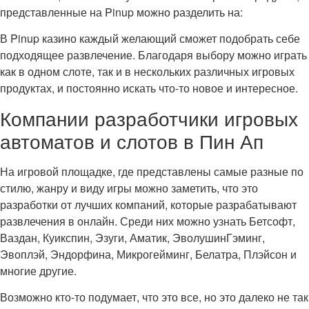
представленные на Pinup можно разделить на:
В Pinup казино каждый желающий сможет подобрать себе
подходящее развлечение. Благодаря выбору можно играть
как в одном слоте, так и в нескольких различных игровых
продуктах, и постоянно искать что-то новое и интересное.
Компании разработчики игровых
автоматов и слотов в Пин Ап
На игровой площадке, где представлены самые разные по
стилю, жанру и виду игры можно заметить, что это
разработки от лучших компаний, которые разрабатывают
развлечения в онлайн. Среди них можно узнать Бетсофт,
Ваздан, Куикспин, Эзуги, Аматик, ЭволушинГэминг,
Эвоплэй, Эндорфина, Микрогейминг, Белатра, Плэйсон и
многие другие.
Возможно кто-то подумает, что это все, но это далеко не так