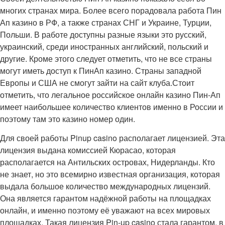
многих странах мира. Более всего порадовала работа Пин
Ап казино в РФ, а также странах СНГ и Украине, Турции,
Польши. В работе доступны разные языки это русский,
украинский, среди иностранных английский, польский и
другие. Кроме этого следует отметить, что не все страны
могут иметь доступ к ПинАп казино. Страны западной
Европы и США не смогут зайти на сайт клуба.Стоит
отметить, что легальное российское онлайн казино Пин-Ап
имеет наибольшее количество клиентов именно в России и
поэтому там это казино номер один.
Для своей работы Pinup casino располагает лицензией. Эта
лицензия выдана комиссией Кюрасао, которая
располагается на Антильских островах, Нидерланды. Кто
не знает, но это всемирно известная организация, которая
выдала большое количество международных лицензий.
Она является гарантом надёжной работы на площадках
онлайн, и именно поэтому её уважают на всех мировых
площадках. Такая лицензия Pin-up casino стала гарантом, в