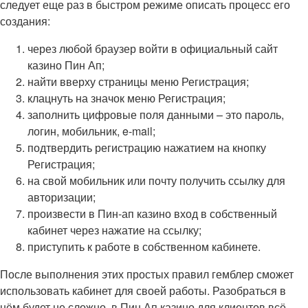
следует еще раз в быстром режиме описать процесс его
создания:
через любой браузер войти в официальный сайт
казино Пин Ап;
найти вверху страницы меню Регистрация;
клацнуть на значок меню Регистрация;
заполнить цифровые поля данными – это пароль,
логин, мобильник, e-mail;
подтвердить регистрацию нажатием на кнопку
Регистрация;
на свой мобильник или почту получить ссылку для
авторизации;
произвести в Пин-ап казино вход в собственный
кабинет через нажатие на ссылку;
приступить к работе в собственном кабинете.
После выполнения этих простых правил гемблер сможет
использовать кабинет для своей работы. Разобраться в
нём будет не сложно, в Пин Ап казино для клиентов всё