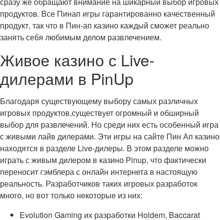
сразу же обращают внимание на шикарный выбор игровых
продуктов. Все Пинап игры гарантированно качественный
продукт, так что в Пин-ап казино каждый сможет реально
занять себя любимым делом развлечением.
Живое казино с Live-
дилерами в PinUp
Благодаря существующему выбору самых различных
игровых продуктов,существует огромный и обширный
выбор для развлечений. Но среди них есть особенный игра
с живыми лайв дилерами. Эти игры на сайте Пин Ап казино
находятся в разделе Live-дилеры. В этом разделе можно
играть с живым дилером в казино Pinup, что фактически
переносит гэмблера с онлайн интернета в настоящую
реальность. Разработчиков таких игровых разработок
много, но вот только некоторые из них:
Evolution Gaming их разработки Holdem, Baccarat