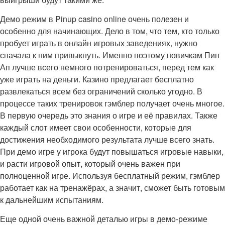
Демо режим в Pinup casino online очень полезен и
особенно для начинающих. Дело в том, что тем, кто только
пробует играть в онлайн игровых заведениях, нужно
сначала к ним привыкнуть. Именно поэтому новичкам Пин
Ап лучше всего немного потренироваться, перед тем как
уже играть на деньги. Казино предлагает бесплатно
развлекаться всем без ограничений сколько угодно. В
процессе таких тренировок гэмблер получает очень многое.
В первую очередь это знания о игре и её правилах. Также
каждый слот имеет свои особенности, которые для
достижения необходимого результата лучше всего знать.
При демо игре у игрока будут повышаться игровые навыки,
и расти игровой опыт, который очень важен при
полноценной игре. Используя бесплатный режим, гэмблер
работает как на тренажёрах, а значит, сможет быть готовым
к дальнейшим испытаниям.
Еще одной очень важной деталью игры в демо-режиме