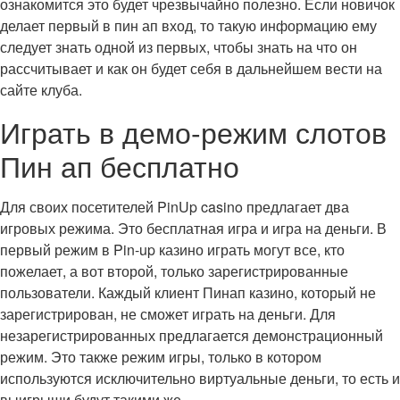
ознакомится это будет чрезвычайно полезно. Если новичок
делает первый в пин ап вход, то такую информацию ему
следует знать одной из первых, чтобы знать на что он
рассчитывает и как он будет себя в дальнейшем вести на
сайте клуба.
Играть в демо-режим слотов
Пин ап бесплатно
Для своих посетителей PinUp casino предлагает два
игровых режима. Это бесплатная игра и игра на деньги. В
первый режим в Pin-up казино играть могут все, кто
пожелает, а вот второй, только зарегистрированные
пользователи. Каждый клиент Пинап казино, который не
зарегистрирован, не сможет играть на деньги. Для
незарегистрированных предлагается демонстрационный
режим. Это также режим игры, только в котором
используются исключительно виртуальные деньги, то есть и
выигрыши будут такими же.