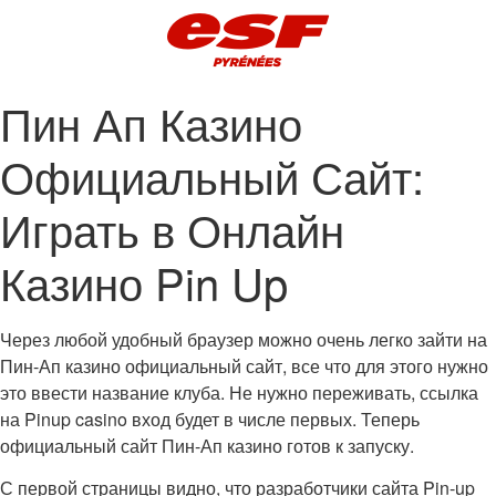
Пин Ап Казино
Официальный Сайт:
Играть в Онлайн
Казино Pin Up
Через любой удобный браузер можно очень легко зайти на
Пин-Ап казино официальный сайт, все что для этого нужно
это ввести название клуба. Не нужно переживать, ссылка
на Pinup casino вход будет в числе первых. Теперь
официальный сайт Пин-Ап казино готов к запуску.
С первой страницы видно, что разработчики сайта Pin-up