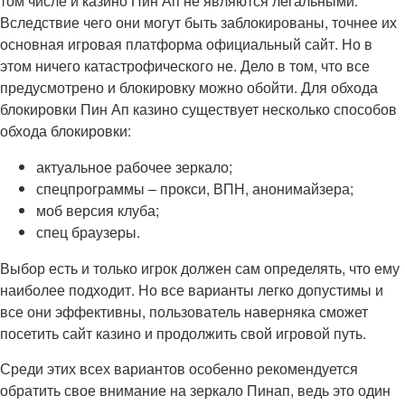
том числе и казино Пин Ап не являются легальными.
Вследствие чего они могут быть заблокированы, точнее их
основная игровая платформа официальный сайт. Но в
этом ничего катастрофического не. Дело в том, что все
предусмотрено и блокировку можно обойти. Для обхода
блокировки Пин Ап казино существует несколько способов
обхода блокировки:
актуальное рабочее зеркало;
спецпрограммы – прокси, ВПН, анонимайзера;
моб версия клуба;
спец браузеры.
Выбор есть и только игрок должен сам определять, что ему
наиболее подходит. Но все варианты легко допустимы и
все они эффективны, пользователь наверняка сможет
посетить сайт казино и продолжить свой игровой путь.
Среди этих всех вариантов особенно рекомендуется
обратить свое внимание на зеркало Пинап, ведь это один