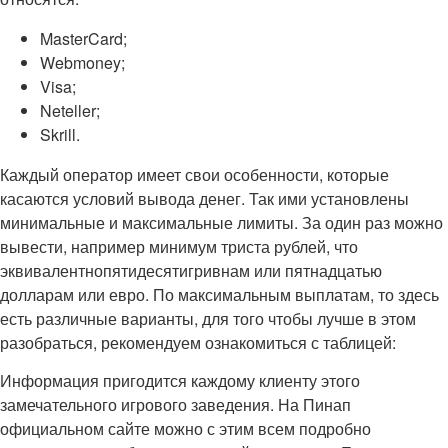
MasterCard;
Webmoney;
Visa;
Neteller;
Skrill.
Каждый оператор имеет свои особенности, которые
касаются условий вывода денег. Так ими установлены
минимальные и максимальные лимиты. За один раз можно
вывести, например минимум триста рублей, что
эквивалентнопятидесятигривнам или пятнадцатью
долларам или евро. По максимальным выплатам, то здесь
есть различные варианты, для того чтобы лучше в этом
разобраться, рекомендуем ознакомиться с таблицей:
Информация пригодится каждому клиенту этого
замечательного игрового заведения. На Пинап
официальном сайте можно с этим всем подробно