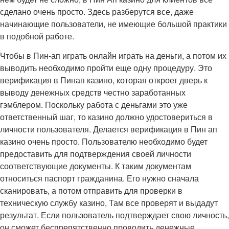
сделано очень просто. Здесь разберутся все, даже
начинающие пользователи, не имеющие большой практики
в подобной работе.
Чтобы в Пин-ап играть онлайн играть на деньги, а потом их
выводить необходимо пройти еще одну процедуру. Это
верификация в Пинап казино, которая откроет дверь к
выводу денежных средств честно заработанных
гэмблером. Поскольку работа с деньгами это уже
ответственный шаг, то казино должно удостовериться в
личности пользователя. Делается верификация в Пин ап
казино очень просто. Пользователю необходимо будет
предоставить для подтверждения своей личности
соответствующие документы. К таким документам
относиться паспорт гражданина. Его нужно сначала
сканировать, а потом отправить для проверки в
техническую службу казино, Там все проверят и выдадут
результат. Если пользователь подтверждает свою личность,
он сможет беспрепятственно проводить денежные