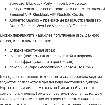
Squeeze, Blackjack Party, Immersive Roulette;
Lucky Streakигры с использованием новых технологий
Baccarat VIP, Blackjack VIP, Roulette Oracle;
Authentic Gaming – прекрасные разработки лайв игр
Grand Roulette, Viva Las Vegas, 24/7 Roulette.
Можно перечислить наиболее популярные игры данного
жанра, и так к ним относятся:
блэкджэк(карточная игра);
рулетка (настольная игра с рулеткой и шариком,
бывает французская и европейская);
покер и баккара (классические карточные игры).
Благодаря нынешним технологиям стало реально сидя за
гаджетом развлекаться при помощи настоящего дилера.
Игры с живым дилером в казино Пин-ап сейчас почти
самые популярные. Гэмблер чувствуют себя в настоящем
казино, и соответственно их эффективность значительно
возрастает, как и возрастает интерес к игровому процессу.