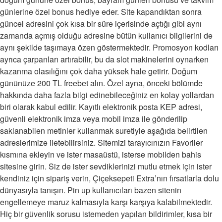
günlerine özel bonus hediye eder. Site kapandıktan sonra
güncel adresini çok kısa bir süre içerisinde açtığı gibi aynı
zamanda açmış olduğu adresine bütün kullanıcı bilgilerini de
aynı şekilde taşımaya özen göstermektedir. Promosyon kodları
ayrıca çarpanları artırabilir, bu da slot makinelerini oynarken
kazanma olasılığını çok daha yüksek hale getirir. Doğum
gününüze 200 TL freebet alın. Özel ayna, önceki bölümde
hakkında daha fazla bilgi edinebileceğiniz en kolay yollardan
biri olarak kabul edilir. Kayıtlı elektronik posta KEP adresi,
güvenli elektronik imza veya mobil imza ile gönderilip
saklanabilen metinler kullanmak suretiyle aşağıda belirtilen
adreslerimize iletebilirsiniz. Sitemizi tarayıcınızın Favoriler
kısmına ekleyin ve ister masaüstü, isterse mobilden bahis
sitesine girin. Siz de ister sevdiklerinizi mutlu etmek için ister
kendiniz için sipariş verin, Çiçeksepeti Extra’nın fırsatlarla dolu
dünyasıyla tanışın. Pin up kullanıcıları bazen sitenin
engellemeye maruz kalmasıyla karşı karşıya kalabilmektedir.
Hiç bir güvenlik sorusu istemeden yapılan bildirimler, kısa bir