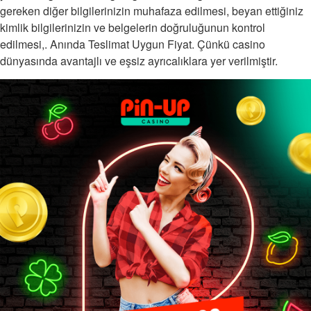
gereken diğer bilgilerinizin muhafaza edilmesi, beyan ettiğiniz
kimlik bilgilerinizin ve belgelerin doğruluğunun kontrol
edilmesi,. Anında Teslimat Uygun Fiyat. Çünkü casino
dünyasında avantajlı ve eşsiz ayrıcalıklara yer verilmiştir.