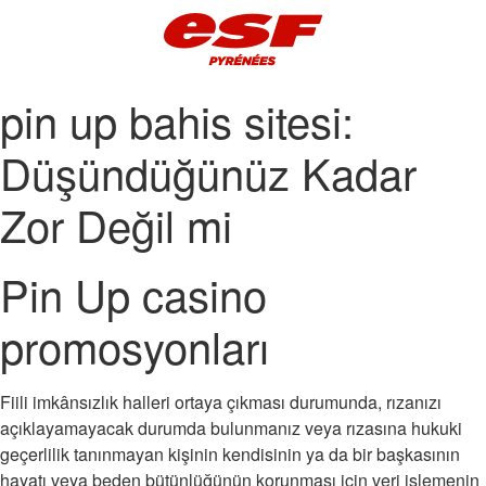
pin up bahis sitesi:
Düşündüğünüz Kadar
Zor Değil mi
Pin Up casino
promosyonları
Fiili imkânsızlık halleri ortaya çıkması durumunda, rızanızı
açıklayamayacak durumda bulunmanız veya rızasına hukuki
geçerlilik tanınmayan kişinin kendisinin ya da bir başkasının
hayatı veya beden bütünlüğünün korunması için veri işlemenin