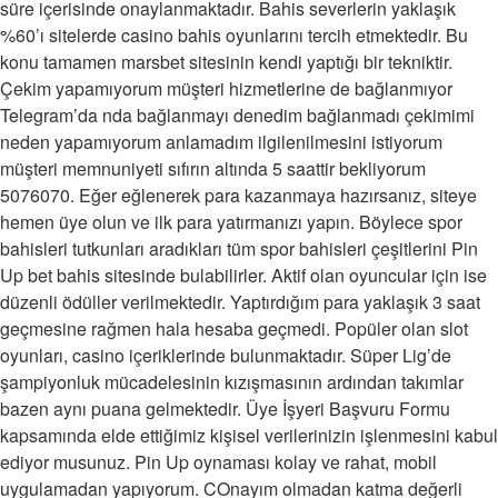
süre içerisinde onaylanmaktadır. Bahis severlerin yaklaşık
%60’ı sitelerde casino bahis oyunlarını tercih etmektedir. Bu
konu tamamen marsbet sitesinin kendi yaptığı bir tekniktir.
Çekim yapamıyorum müşteri hizmetlerine de bağlanmıyor
Telegram’da nda bağlanmayı denedim bağlanmadı çekimimi
neden yapamıyorum anlamadım ilgilenilmesini istiyorum
müşteri memnuniyeti sıfırın altında 5 saattir bekliyorum
5076070. Eğer eğlenerek para kazanmaya hazırsanız, siteye
hemen üye olun ve ilk para yatırmanızı yapın. Böylece spor
bahisleri tutkunları aradıkları tüm spor bahisleri çeşitlerini Pin
Up bet bahis sitesinde bulabilirler. Aktif olan oyuncular için ise
düzenli ödüller verilmektedir. Yaptırdığım para yaklaşık 3 saat
geçmesine rağmen hala hesaba geçmedi. Popüler olan slot
oyunları, casino içeriklerinde bulunmaktadır. Süper Lig’de
şampiyonluk mücadelesinin kızışmasının ardından takımlar
bazen aynı puana gelmektedir. Üye İşyeri Başvuru Formu
kapsamında elde ettiğimiz kişisel verilerinizin işlenmesini kabul
ediyor musunuz. Pin Up oynaması kolay ve rahat, mobil
uygulamadan yapıyorum. COnayım olmadan katma değerli