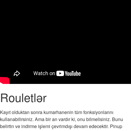
Rouletlər
Kayıt olduktan sonra kumarhanenin tüm fonksiyonlarını
kullanabilirsiniz. Ama bir an vardır ki, onu bilmelisiniz. Bunu
belirtin ve indirme işlemi çevrimdışı devam edecektir. Pinup