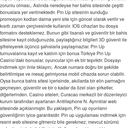
zorunlu olması,. Aslında neredeyse her bahis sitesinde çeşitli
bonuslara yer verilmektedir. Pin Up sitesinin sunduğu
promosyon kodları daima yeni site için güncel olarak verilir ve
kısıtlı zaman çerçivesinde kullanılır. IOS cihazları bu dosya
formatını desteklemez. Bunun gibi lisanslı ve güvenilir bir bahis
sitesine kayıt olduğunuzda, paylaştığınız bilgileri 3D güvenli ile
şifreleyerek üçüncü şahıslarla paylaşmazlar. Pin Up
turnuvalarına kayıt ve katılım için bonus Türkiye Pin Up
Casino’daki bonuslar, oyuncular için ek bir teşviktir. Dosyayı
indirmek için linle tıklayın;. Ancak numara doğru bir şekilde
belirtilmişse ve mesaj gelmiyorsa mobil cihazda sorun olabilir.
Oysa bunca bahis sitesi içerisinde, akıllarda bir elin parmağını
geçmeyen, güvenilir ve bir o kadar da özel olan şirketler,
diğerlerinden. Сasino siteleri, Curacao merkezli bir düzenleyici
kurum tarafından ayarlanan Antillephone N. Ayrıntılar web
sitesinde açıklanmıştır. Bu yaklaşım, Pin up oyunların
güvenliğinin iyice garantisidir. Pin up uygulaması indirmek için
resmi web sitesine gitmeniz bile gerekmez; mevcut sürümü