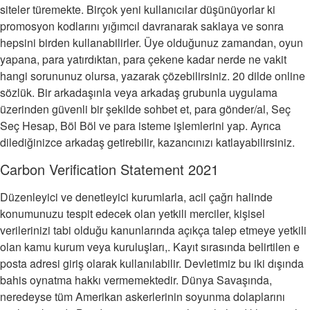
siteler türemekte. Birçok yeni kullanıcılar düşünüyorlar ki
promosyon kodlarını yığımcıl davranarak saklaya ve sonra
hepsini birden kullanabilirler. Üye olduğunuz zamandan, oyun
yapana, para yatırdıktan, para çekene kadar nerde ne vakit
hangi sorununuz olursa, yazarak çözebilirsiniz. 20 dilde online
sözlük. Bir arkadaşınla veya arkadaş grubunla uygulama
üzerinden güvenli bir şekilde sohbet et, para gönder/al, Seç
Seç Hesap, Böl Böl ve para isteme işlemlerini yap. Ayrıca
dilediğinizce arkadaş getirebilir, kazancınızı katlayabilirsiniz.
Carbon Verification Statement 2021
Düzenleyici ve denetleyici kurumlarla, acil çağrı halinde
konumunuzu tespit edecek olan yetkili merciler, kişisel
verilerinizi tabi olduğu kanunlarında açıkça talep etmeye yetkili
olan kamu kurum veya kuruluşları,. Kayıt sırasında belirtilen e
posta adresi giriş olarak kullanılabilir. Devletimiz bu iki dışında
bahis oynatma hakkı vermemektedir. Dünya Savaşında,
neredeyse tüm Amerikan askerlerinin soyunma dolaplarını