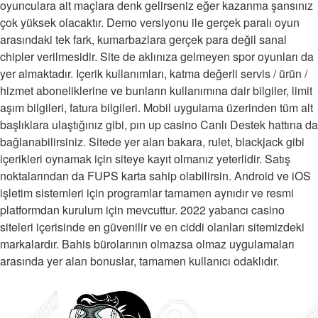
oyunculara ait maçlara denk gelirseniz eğer kazanma şansınız
çok yüksek olacaktır. Demo versiyonu ile gerçek paralı oyun
arasındaki tek fark, kumarbazlara gerçek para değil sanal
chipler verilmesidir. Site de aklınıza gelmeyen spor oyunları da
yer almaktadır. Içerik kullanımları, katma değerli servis / ürün /
hizmet aboneliklerine ve bunların kullanımına dair bilgiler, limit
aşım bilgileri, fatura bilgileri. Mobil uygulama üzerinden tüm alt
başlıklara ulaştığınız gibi, pın up casino Canlı Destek hattına da
bağlanabilirsiniz. Sitede yer alan bakara, rulet, blackjack gibi
içerikleri oynamak için siteye kayıt olmanız yeterlidir. Satış
noktalarından da FUPS karta sahip olabilirsin. Android ve iOS
işletim sistemleri için programlar tamamen aynıdır ve resmi
platformdan kurulum için mevcuttur. 2022 yabancı casino
siteleri içerisinde en güvenilir ve en ciddi olanları sitemizdeki
markalardır. Bahis bürolarının olmazsa olmaz uygulamaları
arasında yer alan bonuslar, tamamen kullanıcı odaklıdır.