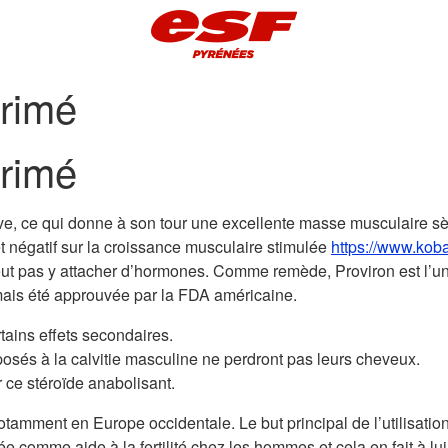
rimé
rimé
essive, ce qui donne à son tour une excellente masse musculaire
et négatif sur la croissance musculaire stimulée
https://www.koba
peut pas y attacher d’hormones. Comme remède, Proviron est l’u
ais été approuvée par la FDA américaine.
ains effets secondaires.
sés à la calvitie masculine ne perdront pas leurs cheveux.
 ce stéroïde anabolisant.
amment en Europe occidentale. Le but principal de l’utilisation 
e comme aide à la fertilité chez les hommes et cela en fait à lui