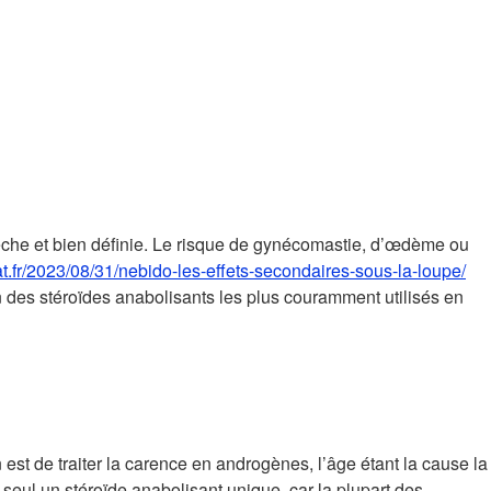
 sèche et bien définie. Le risque de gynécomastie, d’œdème ou
t.fr/2023/08/31/nebido-les-effets-secondaires-sous-la-loupe/
n des stéroïdes anabolisants les plus couramment utilisés en
est de traiter la carence en androgènes, l’âge étant la cause la
 seul un stéroïde anabolisant unique, car la plupart des