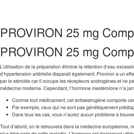
PROVIRON 25 mg Comp
PROVIRON 25 mg Comp
L’utilisation de la préparation élimine la rétention d’eau exc
d’hypertension artérielle disparaît également. Proviron a un eff
par le stéroïde car il occupe les récepteurs androgènes et ne 
médecine moderne. Cependant, l’hormone mestérolone n’a jam
Comme tout médicament, cet antiœstrogène comporte cert
Par exemple, ceux qui ne sont pas génétiquement prédispo
Dans tous les cas, vous n’aurez aucun problème à trouver
Tout d’abord, on le retrouvera dans la médecine européenne, not
plus fréquente de cette maladie. L’hormone est également utilisé