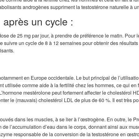
nabolisants androgènes suppriment la testostérone naturelle à un
 après un cycle :
se de 25 mg par jour, à prendre de préférence le matin. Pour l
é de suivre un cycle de 8 à 12 semaines pour obtenir des résulta
isants.
tamment en Europe occidentale. Le but principal de l’utilisation
utilisée comme aide à la fertilité chez les hommes, ce qui en fa
. L’hormone mestérolone peut fortement affecter le cholestérol 
ter le (mauvais) cholestérol LDL de plus de 60 %. Il est très p
uvés dans les muscles, à se lier à l’œstrogène. En outre, le Pr
ion de l’accumulation d’eau dans le corps, donnant ainsi aux mus
enzyme responsable de la conversion de la testostérone en œstr