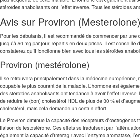
stéroïdes anabolisants ont l’effet inverse. Tous les stéroïdes a
Avis sur Proviron (Mesterolone)
Pour les débutants, il est recommandé de commencer par une do
jusqu’à 50 mg par jour, répartis en deux prises. Il est conseill
constaterez qu’il fonctionne bien avec tous les stéroïdes anabol
Proviron (mestérolone)
Il se retrouvera principalement dans la médecine européenne, no
coupable le plus courant de la maladie. L’hormone est également 
des stéroïdes anabolisants ont tendance à avoir l’effet inverse
de réduire le (bon) cholestérol HDL de plus de 30 % et d’augmen
cholestérol, mais cela demande un certain effort.
Le Proviron diminue la capacité des récepteurs d’œstrogènes tro
liaison de testostérone. Ces effets se traduisent par l’atténuat
également la capacité d’interagir avec l’enzyme aromatase, l’