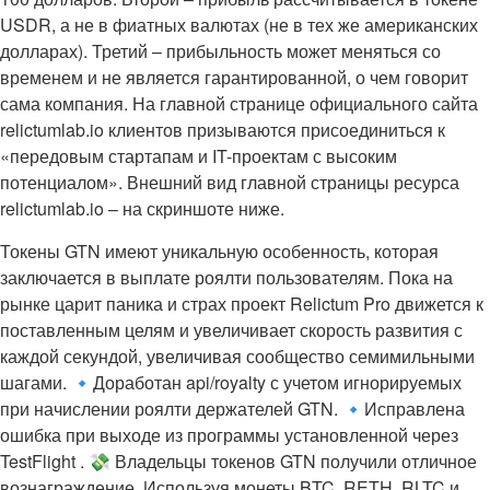
USDR, а не в фиатных валютах (не в тех же американских
долларах). Третий – прибыльность может меняться со
временем и не является гарантированной, о чем говорит
сама компания. На главной странице официального сайта
relictumlab.io клиентов призываются присоединиться к
«передовым стартапам и IT-проектам с высоким
потенциалом». Внешний вид главной страницы ресурса
relictumlab.io – на скриншоте ниже.
Токены GTN имеют уникальную особенность, которая
заключается в выплате роялти пользователям. Пока на
рынке царит паника и страх проект Relictum Pro движется к
поставленным целям и увеличивает скорость развития с
каждой секундой, увеличивая сообщество семимильными
шагами. 🔹Доработан api/royalty с учетом игнорируемых
при начислении роялти держателей GTN. 🔹Исправлена
ошибка при выходе из программы установленной через
TestFlight . 💸 Владельцы токенов GTN получили отличное
вознаграждение. Используя монеты BTC, RETH, RLTC и