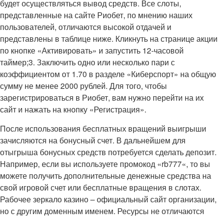
будет осуществляться вывод средств. Все слоты,
представленные на сайте Риобет, по мнению наших
пользователей, отличаются высокой отдачей и
представлены в таблице ниже. Кликнуть на странице акции
по кнопке «Активировать» и запустить 12-часовой
таймер;3. Заключить одно или несколько пари с
коэффициентом от 1.70 в разделе «Киберспорт» на общую
сумму не менее 2000 рублей. Для того, чтобы
зарегистрироваться в Риобет, вам нужно перейти на их
сайт и нажать на кнопку «Регистрация».
После использования бесплатных вращений выигрыши
зачисляются на бонусный счет. В дальнейшем для
отыгрыша бонусных средств потребуется сделать депозит.
Например, если вы используете промокод «rb777«, то вы
можете получить дополнительные денежные средства на
свой игровой счет или бесплатные вращения в слотах.
Рабочее зеркало казино – официальный сайт организации,
но с другим доменным именем. Ресурсы не отличаются