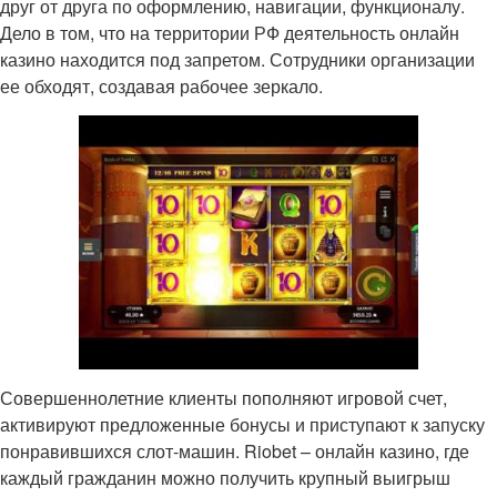
друг от друга по оформлению, навигации, функционалу.
Дело в том, что на территории РФ деятельность онлайн
казино находится под запретом. Сотрудники организации
ее обходят, создавая рабочее зеркало.
Совершеннолетние клиенты пополняют игровой счет,
активируют предложенные бонусы и приступают к запуску
понравившихся слот-машин. Riobet – онлайн казино, где
каждый гражданин можно получить крупный выигрыш