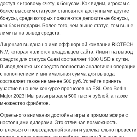
доступ к игровому счету, к бонусам. Как видим, игрокам с
более высоким статусом становятся доступными другие
бонусы, среди которых появляются депозитные бонусы,
кэшбэк и подарки. Более того, чем выше статус, тем выше
лимиты на вывод средств.
Лицензия выдана на имя оффшорной компании RIOTECH
N.V, которая является владельцем сайта. Лимит на вывод
средств для статуса Guest составляет 1000 USD в сутки.
Вывод денежных средств полностью аналогичен операции
с пополнением и минимальная сумма для вывода
составляет также не менее 500 руб. Успейте принять
участие в нашем конкурсе прогнозов на ESL One Berlin
Major 2023! Мы разыгрываем 500 тысяч рублей, а также
множество фрибетов.
Отдельного внимания достойны игры в прямом эфире с
настоящими дилерами. Это отличная возможность
отвлечься от повседневной жизни и увлекательно провести
время, а если повезет, то и забрать крупный выигрыш.