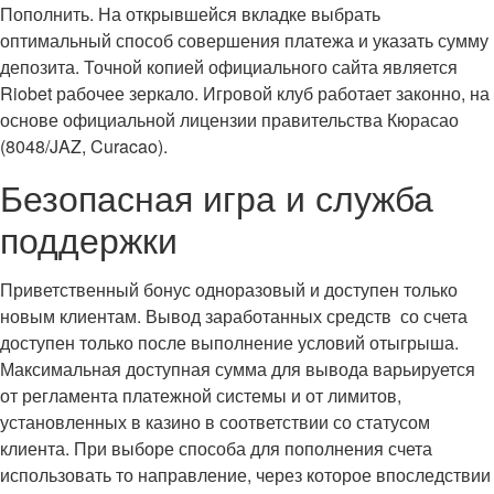
Пополнить. На открывшейся вкладке выбрать
оптимальный способ совершения платежа и указать сумму
депозита. Точной копией официального сайта является
Riobet рабочее зеркало. Игровой клуб работает законно, на
основе официальной лицензии правительства Кюрасао
(8048/JAZ, Curacao).
Безопасная игра и служба
поддержки
Приветственный бонус одноразовый и доступен только
новым клиентам. Вывод заработанных средств со счета
доступен только после выполнение условий отыгрыша.
Максимальная доступная сумма для вывода варьируется
от регламента платежной системы и от лимитов,
установленных в казино в соответствии со статусом
клиента. При выборе способа для пополнения счета
использовать то направление, через которое впоследствии