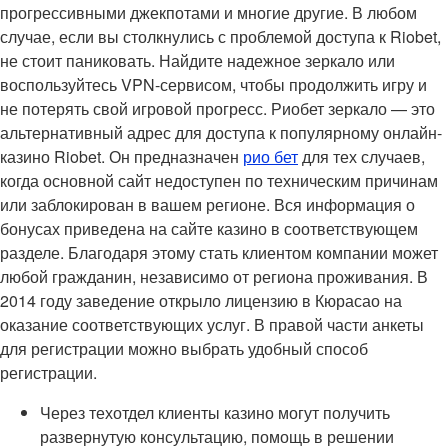
прогрессивными джекпотами и многие другие. В любом
случае, если вы столкнулись с проблемой доступа к Riobet,
не стоит паниковать. Найдите надежное зеркало или
воспользуйтесь VPN-сервисом, чтобы продолжить игру и
не потерять свой игровой прогресс. Риобет зеркало — это
альтернативный адрес для доступа к популярному онлайн-
казино Riobet. Он предназначен
рио бет
для тех случаев,
когда основной сайт недоступен по техническим причинам
или заблокирован в вашем регионе. Вся информация о
бонусах приведена на сайте казино в соответствующем
разделе. Благодаря этому стать клиентом компании может
любой гражданин, независимо от региона проживания. В
2014 году заведение открыло лицензию в Кюрасао на
оказание соответствующих услуг. В правой части анкеты
для регистрации можно выбрать удобный способ
регистрации.
Через техотдел клиенты казино могут получить
развернутую консультацию, помощь в решении