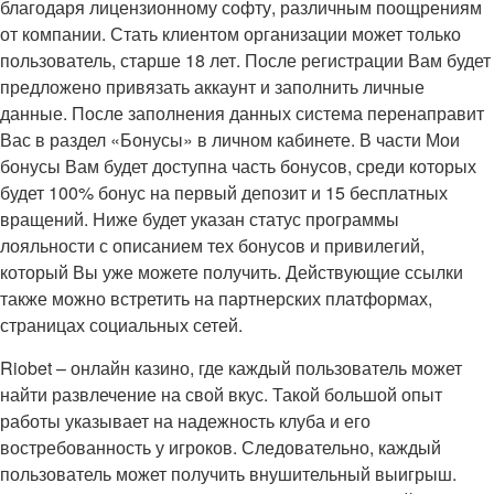
благодаря лицензионному софту, различным поощрениям
от компании. Стать клиентом организации может только
пользователь, старше 18 лет. После регистрации Вам будет
предложено привязать аккаунт и заполнить личные
данные. После заполнения данных система перенаправит
Вас в раздел «Бонусы» в личном кабинете. В части Мои
бонусы Вам будет доступна часть бонусов, среди которых
будет 100% бонус на первый депозит и 15 бесплатных
вращений. Ниже будет указан статус программы
лояльности с описанием тех бонусов и привилегий,
который Вы уже можете получить. Действующие ссылки
также можно встретить на партнерских платформах,
страницах социальных сетей.
Riobet – онлайн казино, где каждый пользователь может
найти развлечение на свой вкус. Такой большой опыт
работы указывает на надежность клуба и его
востребованность у игроков. Следовательно, каждый
пользователь может получить внушительный выигрыш.