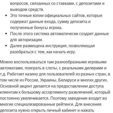
вопросов, связанных со ставками, с депозитами и
выводом средств.
Это точные копии официальных сайтов, которые
содержат данные входа, сумму депозита и
полученные бонусы игрока.
После этого система автоматически создает данные
для авторизации.
Далее размещена инструкция, позволяющая
разобраться с тем, как начать игру.
Можно воспользоваться там разнообразными игровыми
автоматами, поиграть в слоты, с реальными дилерами и
т.д. Работает казино для пользователей из разных стран, в
том числе из России, Украины, Беларуси и многих других.
Основной акцент делается на предоставлении доступа
клиентам к большому ассортименту развлечений, который
постоянно увеличивается. Поэтому заведение входит во
многие специализированные рейтинги. Для внесения
депозита нужно открыть личный кабинет и нажать