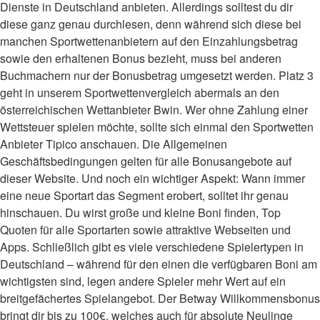
Dienste in Deutschland anbieten. Allerdings solltest du dir
diese ganz genau durchlesen, denn während sich diese bei
manchen Sportwettenanbietern auf den Einzahlungsbetrag
sowie den erhaltenen Bonus bezieht, muss bei anderen
Buchmachern nur der Bonusbetrag umgesetzt werden. Platz 3
geht in unserem Sportwettenvergleich abermals an den
österreichischen Wettanbieter Bwin. Wer ohne Zahlung einer
Wettsteuer spielen möchte, sollte sich einmal den Sportwetten
Anbieter Tipico anschauen. Die Allgemeinen
Geschäftsbedingungen gelten für alle Bonusangebote auf
dieser Website. Und noch ein wichtiger Aspekt: Wann immer
eine neue Sportart das Segment erobert, solltet ihr genau
hinschauen. Du wirst große und kleine Boni finden, Top
Quoten für alle Sportarten sowie attraktive Webseiten und
Apps. Schließlich gibt es viele verschiedene Spielertypen in
Deutschland – während für den einen die verfügbaren Boni am
wichtigsten sind, legen andere Spieler mehr Wert auf ein
breitgefächertes Spielangebot. Der Betway Willkommensbonus
bringt dir bis zu 100€, welches auch für absolute Neulinge