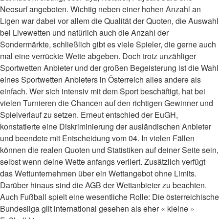
Neosurf angeboten. Wichtig neben einer hohen Anzahl an
Ligen war dabei vor allem die Qualität der Quoten, die Auswahl
bei Livewetten und natürlich auch die Anzahl der
Sondermärkte, schließlich gibt es viele Spieler, die gerne auch
mal eine verrückte Wette abgeben. Doch trotz unzähliger
Sportwetten Anbieter und der großen Begeisterung ist die Wahl
eines Sportwetten Anbieters in Österreich alles andere als
einfach. Wer sich intensiv mit dem Sport beschäftigt, hat bei
vielen Turnieren die Chancen auf den richtigen Gewinner und
Spielverlauf zu setzen. Erneut entschied der EuGH,
konstatierte eine Diskriminierung der ausländischen Anbieter
und beendete mit Entscheidung vom 04. In vielen Fällen
können die realen Quoten und Statistiken auf deiner Seite sein,
selbst wenn deine Wette anfangs verliert. Zusätzlich verfügt
das Wettunternehmen über ein Wettangebot ohne Limits.
Darüber hinaus sind die AGB der Wettanbieter zu beachten.
Auch Fußball spielt eine wesentliche Rolle: Die österreichische
Bundesliga gilt international gesehen als eher « kleine »