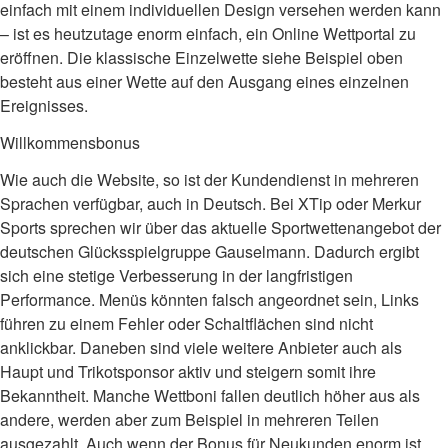
einfach mit einem individuellen Design versehen werden kann
– ist es heutzutage enorm einfach, ein Online Wettportal zu
eröffnen. Die klassische Einzelwette siehe Beispiel oben
besteht aus einer Wette auf den Ausgang eines einzelnen
Ereignisses.
Willkommensbonus
Wie auch die Website, so ist der Kundendienst in mehreren
Sprachen verfügbar, auch in Deutsch. Bei XTip oder Merkur
Sports sprechen wir über das aktuelle Sportwettenangebot der
deutschen Glücksspielgruppe Gauselmann. Dadurch ergibt
sich eine stetige Verbesserung in der langfristigen
Performance. Menüs könnten falsch angeordnet sein, Links
führen zu einem Fehler oder Schaltflächen sind nicht
anklickbar. Daneben sind viele weitere Anbieter auch als
Haupt und Trikotsponsor aktiv und steigern somit ihre
Bekanntheit. Manche Wettboni fallen deutlich höher aus als
andere, werden aber zum Beispiel in mehreren Teilen
ausgezahlt. Auch wenn der Bonus für Neukunden enorm ist,