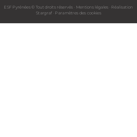
ESF Pyrénées © Tout droits réservés · Mentions légales · Réalisation
Stargraf · Paramètres des cookies