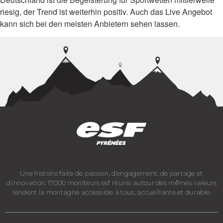
riesig, der Trend ist weiterhin positiv. Auch das Live Angebot
kann sich bei den meisten Anbietern sehen lassen.
Une histoire faite de passion, d’engagement, de partage et
d’innovation. 17000 moniteurs esf réunis autour des mêmes valeurs
rendent la montagne accessible à tous, accueillante et durable.