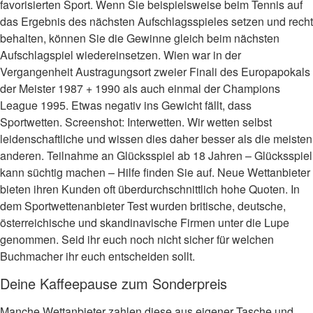
favorisierten Sport. Wenn Sie beispielsweise beim Tennis auf
das Ergebnis des nächsten Aufschlagsspieles setzen und recht
behalten, können Sie die Gewinne gleich beim nächsten
Aufschlagspiel wiedereinsetzen. Wien war in der
Vergangenheit Austragungsort zweier Finali des Europapokals
der Meister 1987 + 1990 als auch einmal der Champions
League 1995. Etwas negativ ins Gewicht fällt, dass
Sportwetten. Screenshot: Interwetten. Wir wetten selbst
leidenschaftliche und wissen dies daher besser als die meisten
anderen. Teilnahme an Glücksspiel ab 18 Jahren – Glücksspiel
kann süchtig machen – Hilfe finden Sie auf. Neue Wettanbieter
bieten ihren Kunden oft überdurchschnittlich hohe Quoten. In
dem Sportwettenanbieter Test wurden britische, deutsche,
österreichische und skandinavische Firmen unter die Lupe
genommen. Seid ihr euch noch nicht sicher für welchen
Buchmacher ihr euch entscheiden sollt.
Deine Kaffeepause zum Sonderpreis
Manche Wettanbieter zahlen diese aus eigener Tasche und