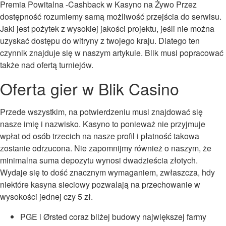
Premia Powitalna -Cashback w Kasyno na Żywo Przez
dostępność rozumiemy samą możliwość przejścia do serwisu.
Jaki jest pożytek z wysokiej jakości projektu, jeśli nie można
uzyskać dostępu do witryny z twojego kraju. Dlatego ten
czynnik znajduje się w naszym artykule. Blik musi popracować
także nad ofertą turniejów.
Oferta gier w Blik Casino
Przede wszystkim, na potwierdzeniu musi znajdować się
nasze imię i nazwisko. Kasyno to ponieważ nie przyjmuje
wpłat od osób trzecich na nasze profil i płatność takowa
zostanie odrzucona. Nie zapomnijmy również o naszym, że
minimalna suma depozytu wynosi dwadzieścia złotych.
Wydaje się to dość znacznym wymaganiem, zwłaszcza, hdy
niektóre kasyna sieciowy pozwalają na przechowanie w
wysokości jednej czy 5 zł.
PGE i Ørsted coraz bliżej budowy największej farmy