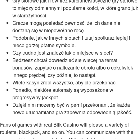
Gry stołowe jak i również karcianeKlasyczne gry stołowe
to między odmiennymi popularne kości, w które grano już
w starożytności.
Gracze mogą posiadać pewność, że ich dane nie
dostaną się w niepowołane ręcę.
Podobnie, jak w innych slotach i tutaj spotkasz lepiej i
nieco gorzej płatne symbole.
Czy trudno jest znaleźć takie miejsce w sieci?
Będziesz chciał dowiedzieć się więcej na temat
bonusów, zapytać o naliczanie obrotu albo o cokolwiek
innego prędzej, czy później to nastąpi.
Wiele kasyn zrobi wszystko, aby cię przekonać.
Ponadto, niektóre automaty są wyposażone w
progresywny jackpot.
Dzięki nim możemy być w pełni przekonani, że każda
nowo uruchamiana gra zapewnia odpowiednią jakość.
Fans of games with real Blik Casino will please a variety of
roulette, blackjack, and so on. You can communicate with the