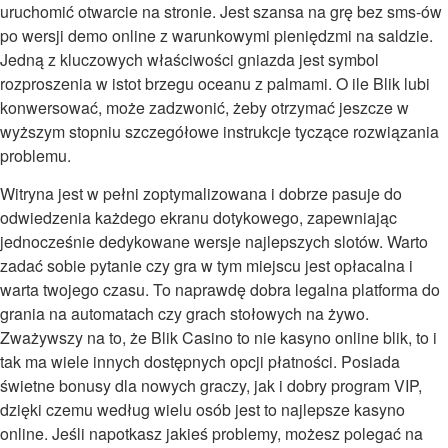
uruchomić otwarcie na stronie. Jest szansa na grę bez sms-ów
po wersji demo online z warunkowymi pieniędzmi na saldzie.
Jedną z kluczowych właściwości gniazda jest symbol
rozproszenia w istot brzegu oceanu z palmami. O ile Blik lubi
konwersować, może zadzwonić, żeby otrzymać jeszcze w
wyższym stopniu szczegółowe instrukcje tyczące rozwiązania
problemu.
Witryna jest w pełni zoptymalizowana i dobrze pasuje do
odwiedzenia każdego ekranu dotykowego, zapewniając
jednocześnie dedykowane wersje najlepszych slotów. Warto
zadać sobie pytanie czy gra w tym miejscu jest opłacalna i
warta twojego czasu. To naprawdę dobra legalna platforma do
grania na automatach czy grach stołowych na żywo.
Zważywszy na to, że Blik Casino to nie kasyno online blik, to i
tak ma wiele innych dostępnych opcji płatności. Posiada
świetne bonusy dla nowych graczy, jak i dobry program VIP,
dzięki czemu według wielu osób jest to najlepsze kasyno
online. Jeśli napotkasz jakieś problemy, możesz polegać na