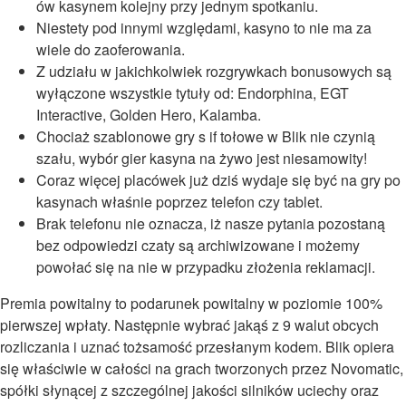
ów kasynem kolejny przy jednym spotkaniu.
Niestety pod innymi względami, kasyno to nie ma za
wiele do zaoferowania.
Z udziału w jakichkolwiek rozgrywkach bonusowych są
wyłączone wszystkie tytuły od: Endorphina, EGT
Interactive, Golden Hero, Kalamba.
Chociaż szablonowe gry s if tołowe w Blik nie czynią
szału, wybór gier kasyna na żywo jest niesamowity!
Coraz więcej placówek już dziś wydaje się być na gry po
kasynach właśnie poprzez telefon czy tablet.
Brak telefonu nie oznacza, iż nasze pytania pozostaną
bez odpowiedzi czaty są archiwizowane i możemy
powołać się na nie w przypadku złożenia reklamacji.
Premia powitalny to podarunek powitalny w poziomie 100%
pierwszej wpłaty. Następnie wybrać jakąś z 9 walut obcych
rozliczania i uznać tożsamość przesłanym kodem. Blik opiera
się właściwie w całości na grach tworzonych przez Novomatic,
spółki słynącej z szczególnej jakości silników uciechy oraz