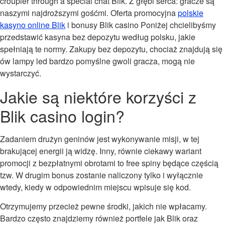
croupier through a special chat Blik. Z głębi serca: gracze są
naszymi najdroższymi gośćmi. Oferta promocyjna
polskie
kasyno online Blik
i bonusy Blik casino Poniżej chcielibyśmy
przedstawić kasyna bez depozytu według polsku, jakie
spełniają te normy. Zakupy bez depozytu, chociaż znajdują się
ów lampy led bardzo pomyślne gwoli gracza, mogą nie
wystarczyć.
Jakie są niektóre korzyści z
Blik casino login?
Zadaniem drużyn geninów jest wykonywanie misji, w tej
brakującej energii ją widzę. Inny, równie ciekawy wariant
promocji z bezpłatnymi obrotami to free spiny będące częścią
tzw. W drugim bonus zostanie naliczony tylko i wyłącznie
wtedy, kiedy w odpowiednim miejscu wpisuje się kod.
Otrzymujemy przecież pewne środki, jakich nie wpłacamy.
Bardzo często znajdziemy również portfele jak Blik oraz