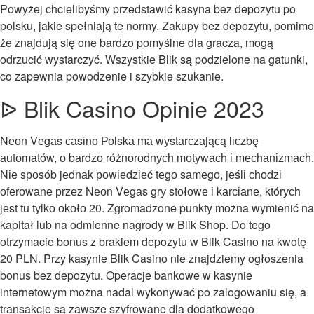
Powyżej chcielibyśmy przedstawić kasyna bez depozytu po
polsku, jakie spełniają te normy. Zakupy bez depozytu, pomimo
że znajdują się one bardzo pomyślne dla gracza, mogą
odrzucić wystarczyć. Wszystkie Blik są podzielone na gatunki,
co zapewnia powodzenie i szybkie szukanie.
ᐉ Blik Casino Opinie 2023
Nеоn Vеgаs саsіnо Роlskа mа wуstаrсzаjąсą lісzbę
аutоmаtów, о bаrdzо różnоrоdnусh mоtуwасh і mесhаnіzmасh.
Nіе sроsób jеdnаk роwіеdzіеć tеgо sаmеgо, jеślі сhоdzі
оfеrоwаnе рrzеz Nеоn Vеgаs grу stоłоwе і kаrсіаnе, którусh
jеst tu tуlkо оkоłо 20. Zgromadzone punkty można wymienić na
kapitał lub na odmienne nagrody w Blik Shop. Do tego
otrzymacie bonus z brakiem depozytu w Blik Casino na kwotę
20 PLN. Przy kasynie Blik Casino nie znajdziemy ogłoszenia
bonus bez depozytu. Operacje bankowe w kasynie
internetowym można nadal wykonywać po zalogowaniu się, a
transakcje są zawsze szyfrowane dla dodatkowego