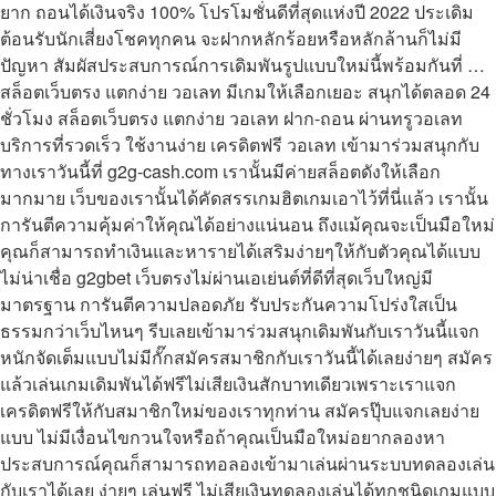
ยาก ถอนได้เงินจริง 100% โปรโมชั่นดีที่สุดแห่งปี 2022 ประเดิม
ต้อนรับนักเสี่ยงโชคทุกคน จะฝากหลักร้อยหรือหลักล้านก็ไม่มี
ปัญหา สัมผัสประสบการณ์การเดิมพันรูปแบบใหม่นี้พร้อมกันที่ …
สล็อตเว็บตรง แตกง่าย วอเลท มีเกมให้เลือกเยอะ สนุกได้ตลอด 24
ชั่วโมง สล็อตเว็บตรง แตกง่าย วอเลท ฝาก-ถอน ผ่านทรูวอเลท
บริการที่รวดเร็ว ใช้งานง่าย เครดิตฟรี วอเลท เข้ามาร่วมสนุกกับ
ทางเราวันนี้ที่ g2g-cash.com เรานั้นมีค่ายสล็อตดังให้เลือก
มากมาย เว็บของเรานั้นได้คัดสรรเกมฮิตเกมเอาไว้ที่นี่แล้ว เรานั้น
การันตีความคุ้มค่าให้คุณได้อย่างแน่นอน ถึงแม้คุณจะเป็นมือใหม่
คุณก็สามารถทำเงินและหารายได้เสริมง่ายๆให้กับตัวคุณได้แบบ
ไม่น่าเชื่อ g2gbet เว็บตรงไม่ผ่านเอเย่นต์ที่ดีที่สุดเว็บใหญ่มี
มาตรฐาน การันตีความปลอดภัย รับประกันความโปร่งใสเป็น
ธรรมกว่าเว็บไหนๆ รีบเลยเข้ามาร่วมสนุกเดิมพันกับเราวันนี้แจก
หนักจัดเต็มแบบไม่มีกั๊กสมัครสมาชิกกับเราวันนี้ได้เลยง่ายๆ สมัคร
แล้วเล่นเกมเดิมพันได้ฟรีไม่เสียเงินสักบาทเดียวเพราะเราแจก
เครดิตฟรีให้กับสมาชิกใหม่ของเราทุกท่าน สมัครปุ๊บแจกเลยง่าย
แบบ ไม่มีเงื่อนไขกวนใจหรือถ้าคุณเป็นมือใหม่อยากลองหา
ประสบการณ์คุณก็สามารถทอลองเข้ามาเล่นผ่านระบบทดลองเล่น
กับเราได้เลย ง่ายๆ เล่นฟรี ไม่เสียเงินทดลองเล่นได้ทุกชนิดเกมแบบ