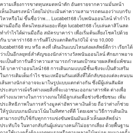
ความเสี่ยงการขาดทุนหมดหน้าตัก อันตรายจากความมั่นหน้า
เห็นเงินตรงหน้าโดยไม่ประเมินค่าความสามารถตนเองว่าแบกรับ
ไหวหรือไม่ ขึ้นชื่อว่าพ… Lucabet168 เว็บพนันออนไลน์ ทำกำไร
ผ่านมือถือ ที่คนไทยเล่นเยอะที่สุด lucabet168 เว็บเล่นคาสิโนสด
ทำกำไรได้ผ่านมือถือ สมัครบาคาร่า เพื่อเริ่มต้นเสี่ยงโชคไปด้วย
กัน บาคาร่า168 การันตีโปรแตกติดกัน10ไม้ จ่าย 10,000
lucabet168 ทบ หรือ คงที่ เดินเงินแบบไหนส่งผลลัพธ์ดีกว่า เรียกได้
ว่าเป็นอีกลยุทธ์สำคัญของนักล่ารางวัลพนันออนไลน์ ศักยภาพอาจ
จะเป็นตัวการันตีว่าความสามารถกำหนดเป้าหมายผลลัพธ์แพ้ชนะ
ได้ บาคาร่าออนไลน์168 การเดินเกมแบบมีชั้นเชิงจะเป็นตัวเสริม
ในการเติมเต็มกำไร ชนะเหมือนกันแต่สิ่งที่ได้กลับของแต่ละคนบน
เส้นทางนักล่าอาจจะมาในรูปแบบแตกต่างกัน ซึ่งมีผู้เล่นสัมผัส
ประสบการณ์จริงต่างเผยสิ่งที่จะเอาชนะออกมาสารพัด ต่างเพื่อ
สร้างแนวทางในการวางเกมให้มีลูกเล่นเพื่อช่วงชิงชัยชนะ เพิ่ม
ประสิทธิภาพในการสร้างมูลค่าอัพราคาเงินด้วย ถือว่าต่างก็ช่วย
ให้รูปแบบเกมมีแนวโน้มในทิศทางที่ดี โดยเฉพาะวิธีการเดินเงิน
สามารถปรับใช้กับทุกการแข่งขันพนันมันแล้วเห็นผลลัพธ์น่า
ประทับใจ ในทางกลับกันผู้เล่นบางคนก็ไม่อยากเสี่ยง ด้วยพื้นฐาน
การใช้บางครั้งต้องงอดทนรอหรือตามหลายไม้หน่อย จนบางครั้ง