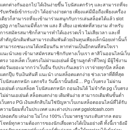
แตกต่างกันออกไป ได้เงินง่ายขึ้น โบนัสแตกรัวๆ และสามารถที่จะ
รับทรัพย์เข้ากระเป๋า ได้อย่างง่ายดาย เพียงแค่มีมือถือเพียงเครื่อง
เดียวก็สามารถที่จะเข้ามาร่วมสนุกกับการเล่นสล็อตได้แล้ว slot
g2g ภายในเกมมีทั้งภาพ แสง สี เสียง เอฟเฟคที่สวยงาม สำหรับ
การสมัครสมาชิกก็สามารทำได้เองรวดเร็ว ไม่เสียเวลา และที่
สำคัญนักเดิมพันสามารถเดิมพันด้วยเงินทุนเพียงเล็กน้อยเท่านั้นก็
สามารถชนะเกมได้เหมือนกัน หากท่านเป็นอีกคนที่สนใจเรา
แนะนำเลย เข้ามาสมัครสมาชิกกับทางเว็บเรา คาสิโนออนไลน์เว็บ
ตรง วอลเล็ต เว็บตรงไม่ผ่านเอเย่นต์ มีฐานลูกค้าที่ใหญ่ มีผู้ใช้งาน
ต่อวันเยอะมากกว่าเว็บอื่น รับประกันเลยว่า เราจ่ายทุกบิล สล็อต
แตกปุ๊บ รับเงินทันที แนะนำ เกมสล็อตแตกง่าย ช่วงเวลาที่ดีที่สุด
โบนัสแตกหนัก แตกจริง วันนี้เรานั้นยังมี… Pg เว็บตรง ไม่ผ่าน
เอเย่นต์ เกมสล็อต โบนัสแตกหนัก ถอนเงินได้ ไม่จำกัด pg เว็บตรง
ไม่ผ่านเอเย่นต์ สล็อตแตกง่าย เดิมพันง่าย สามารถเดิมพันขั้นต่ำ
เว็บตรง PG เงินหลักสิบไม่ใช่ปัญหาเว็บเกมสล็อตออนไลน์ที่ได้รับ
ความนิยมทั้งในประเทศ และต่างประเทศ pgslotcash.com
ปลอดภัย เล่นง่าย ไม่โกง 100% เว็บมาตรฐานระดับสากล ตอบ
โจทย์ทุกความต้องการของนักเสี่ยงดวงได้เป็นอย่างดี ทั้งนี้เรายังมี
การอัพเกรดซอฟต์แวร์เวอร์ชั่นล่าสุด เพื่อให้ทุกท่านได้เข้าร่วม