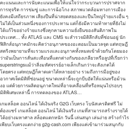
คะแนนและการนับคะแนนเพื่อให้แน่ใจว่ากระบวนการปราศจาก
การทุจริต การข่มขู่ และการฉ้อโกง สภาพแวดล้อมทางการเมือง
ยังคงมีเสถียรภาพ เสียงปืนที่น่าสยดสยองและปืนใหญ่ร้ายแรงอื่น ๆ
ไม่ได้เป็นส่วนหนึ่งของการประทาน แต่ก็ยังมีความท้าทายที่ยังไม่
ได้แก้ไขอย่างร้ายแรงซึ่งคุกคามความยั่งยืนของสันติภาพใน
ประเทศ… ทั้ง ATLAS และ CMS จะสำรวจมิติลึกลับที่ซ่อนอยู่ นัก
ฟิสิกส์อนุภาคมักจะคิดว่าอนุภาคของอะตอมเป็นมวลจุด แต่ทฤษฎี
สตริงพยายามที่จะรวมแรงและอนุภาคทั้งหมดเข้าด้วยกันโดยมอง
ว่ามันเป็นการสั่นสะเทือนที่แตกต่างกันของเกลียวหรือลูปที่เรียกว่า
superstringsแม้ว่าสิ่งมหัศจรรย์อาจเล็กเกินกว่าจะสังเกตได้
โดยตรง แต่ทฤษฏีก็คาดเดาได้หลายอย่าง รวมถึงการมีอยู่ของ
อวกาศเจ็ดมิติที่ซ่อนอยู่ ขนาดเหล่านี้จะถูกบีบอัดให้แน่นหรือม้วน
งอ แต่ด้วยการผลิตอนุภาคใหม่ที่อาจเคลื่อนที่หรือหมุนไปรอบๆ
มิติพิเศษเหล่านี้ การทดลองของ ATLAS…
เกมสล็อต ออนไลน์ ได้เงินจริง G2G เว็บตรง โบนัสเครดิตฟรี ไม่
ต้องแชร์ เกมสล็อต ออนไลน์ ได้เงินจริง เกมที่สามารถสร้างรายได้
ได้อย่างมหาศาล สล็อตแตกหนัก วันนี้ เล่นสนุก เล่นง่าย สร้างกำไร
เพียบเว็บตรงแตกง่าย g2g-cash.com เพียงแค่เข้ามาร่วมสนุกกับ