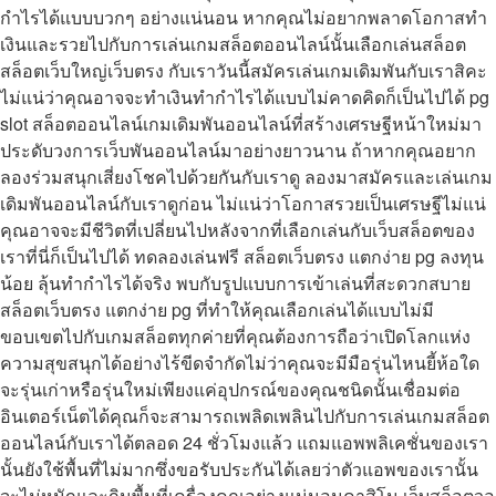
กำไรได้แบบบวกๆ อย่างแน่นอน หากคุณไม่อยากพลาดโอกาสทำ
เงินและรวยไปกับการเล่นเกมสล็อตออนไลน์นั้นเลือกเล่นสล็อต
สล็อตเว็บใหญ่เว็บตรง กับเราวันนี้สมัครเล่นเกมเดิมพันกับเราสิคะ
ไม่แน่ว่าคุณอาจจะทำเงินทำกำไรได้แบบไม่คาดคิดก็เป็นไปได้ pg
slot สล็อตออนไลน์เกมเดิมพันออนไลน์ที่สร้างเศรษฐีหน้าใหม่มา
ประดับวงการเว็บพันออนไลน์มาอย่างยาวนาน ถ้าหากคุณอยาก
ลองร่วมสนุกเสี่ยงโชคไปด้วยกันกับเราดู ลองมาสมัครและเล่นเกม
เดิมพันออนไลน์กับเราดูก่อน ไม่แน่ว่าโอกาสรวยเป็นเศรษฐีไม่แน่
คุณอาจจะมีชีวิตที่เปลี่ยนไปหลังจากที่เลือกเล่นกับเว็บสล็อตของ
เราที่นี่ก็เป็นไปได้ ทดลองเล่นฟรี สล็อตเว็บตรง แตกง่าย pg ลงทุน
น้อย ลุ้นทำกำไรได้จริง พบกับรูปแบบการเข้าเล่นที่สะดวกสบาย
สล็อตเว็บตรง แตกง่าย pg ที่ทำให้คุณเลือกเล่นได้แบบไม่มี
ขอบเขตไปกับเกมสล็อตทุกค่ายที่คุณต้องการถือว่าเปิดโลกแห่ง
ความสุขสนุกได้อย่างไร้ขีดจำกัดไม่ว่าคุณจะมีมือรุ่นไหนยี้ห้อใด
จะรุ่นเก่าหรือรุ่นใหม่เพียงแค่อุปกรณ์ของคุณชนิดนั้นเชื่อมต่อ
อินเตอร์เน็ตได้คุณก็จะสามารถเพลิดเพลินไปกับการเล่นเกมสล็อต
ออนไลน์กับเราได้ตลอด 24 ชั่วโมงแล้ว แถมแอพพลิเคชั่นของเรา
นั้นยังใช้พื้นที่ไม่มากซึ่งขอรับประกันได้เลยว่าตัวแอพของเรานั้น
จะไม่หนักและกินพื้นที่เครื่องคุณอย่างแน่นอนคาสิโน เว็บสล็อตวอ