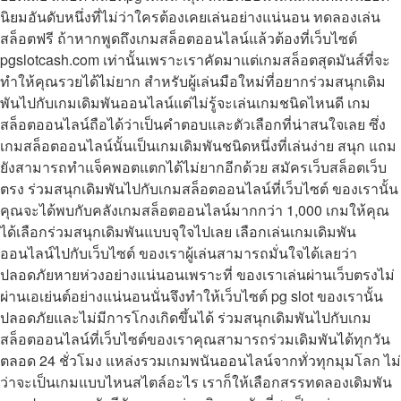
นิยมอันดับหนึ่งที่ไม่ว่าใครต้องเคยเล่นอย่างแน่นอน ทดลองเล่น
สล็อตฟรี ถ้าหากพูดถึงเกมสล็อตออนไลน์แล้วต้องที่เว็บไซต์
pgslotcash.com เท่านั้นเพราะเราคัดมาแต่เกมสล็อตสุดมันส์ที่จะ
ทำให้คุณรวยได้ไม่ยาก สำหรับผู้เล่นมือใหม่ที่อยากร่วมสนุกเดิม
พันไปกับเกมเดิมพันออนไลน์แต่ไม่รู้จะเล่นเกมชนิดไหนดี เกม
สล็อตออนไลน์ถือได้ว่าเป็นคำตอบและตัวเลือกที่น่าสนใจเลย ซึ่ง
เกมสล็อตออนไลน์นั้นเป็นเกมเดิมพันชนิดหนึ่งที่เล่นง่าย สนุก แถม
ยังสามารถทำแจ็คพอตแตกได้ไม่ยากอีกด้วย สมัครเว็บสล็อตเว็บ
ตรง ร่วมสนุกเดิมพันไปกับเกมสล็อตออนไลน์ที่เว็บไซต์ ของเรานั้น
คุณจะได้พบกับคลังเกมสล็อตออนไลน์มากกว่า 1,000 เกมให้คุณ
ได้เลือกร่วมสนุกเดิมพันแบบจุใจไปเลย เลือกเล่นเกมเดิมพัน
ออนไลน์ไปกับเว็บไซต์ ของเราผู้เล่นสามารถมั่นใจได้เลยว่า
ปลอดภัยหายห่วงอย่างแน่นอนเพราะที่ ของเราเล่นผ่านเว็บตรงไม่
ผ่านเอเย่นต์อย่างแน่นอนนั่นจึงทำให้เว็บไซต์ pg slot ของเรานั้น
ปลอดภัยและไม่มีการโกงเกิดขึ้นได้ ร่วมสนุกเดิมพันไปกับเกม
สล็อตออนไลน์ที่เว็บไซต์ของเราคุณสามารถร่วมเดิมพันได้ทุกวัน
ตลอด 24 ชั่วโมง แหล่งรวมเกมพนันออนไลน์จากทั่วทุกมุมโลก ไม่
ว่าจะเป็นเกมแบบไหนสไตล์อะไร เราก็ให้เลือกสรรทดลองเดิมพัน