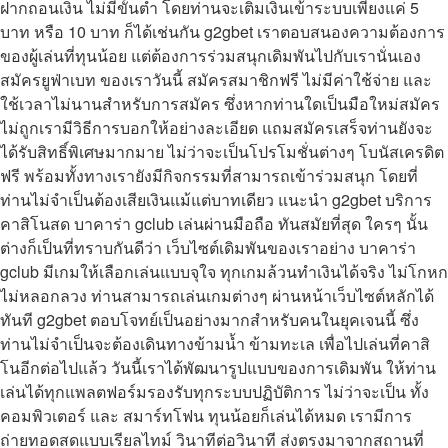
ฝากถอนเงิน ไม่มีขั้นต่ำ โดยท่านจะเติมเงินเข้าระบบเพียงแค่ 5
บาท หรือ 10 บาท ก็ได้เช่นกัน g2gbet เราตอบสนองความต้องการ
ของผู้เล่นที่ทุนน้อย แต่ต้องการร่วมสนุกเดิมพันไปกับเรานั่นเอง
สมัครยูฟ่าเบท ของเราวันนี้ สมัครสมาชิกฟรี ไม่มีค่าใช้จ่าย และ
ใช้เวลาไม่นานสำหรับการสมัคร ซึ่งหากท่านใดเป็นมือใหม่สมัคร
ไม่ถูกเรามีวิธีการบอกให้อย่างละเอียด แถมสมัครเสร็จท่านยังจะ
ได้รับสิทธิ์พิเศษมากมาย ไม่ว่าจะเป็นโปรโมชั่นต่างๆ โบนัสเครดิต
ฟรี พร้อมทั้งทางเรายังมีกิจกรรมที่สามารถเข้าร่วมสนุก โดยที่
ท่านไม่จำเป็นต้องเสียเงินแม้แต่บาทเดียว แนะนำ g2gbet บริการ
คาสิโนสด บาคาร่า gclub เล่นผ่านมือถือ ทันสมัยที่สุด ใครๆ นั้น
ต่างก็เป็นที่ทราบกันดีว่า เว็บไซต์เดิมพันของเราอย่าง บาคาร่า
gclub มีเกมให้เลือกเล่นแบบจุใจ ทุกเกมล้วนทำเงินได้จริง ไม่โกหก
ไม่หลอกลวง ท่านสามารถเล่นเกมต่างๆ ผ่านหน้าเว็บไซต์หลักได้
ทันที g2gbet ตอบโจทย์เป็นอย่างมากสำหรับคนในยุคเจนนี้ ซึ่ง
ท่านไม่จำเป็นจะต้องเดินทางข้ามน้ำ ข้ามทะเล เพื่อไปเล่นที่คาสิ
โนอีกต่อไปแล้ว วันนี้เราได้พัฒนารูปแบบของการเดิมพัน ให้ท่าน
เล่นได้ทุกแพลตฟอร์มรองรับทุกระบบปฏิบัติการ ไม่ว่าจะเป็น ทั้ง
คอมพิวเตอร์ และ สมาร์ทโฟน ทุนน้อยก็เล่นได้หมด เรามีการ
ถ่ายทอดสดแบบเรียลไทม์ วินาทีต่อวินาที ส่งตรงมาจากสถานที่