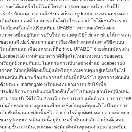
อาจจะได้ผลหรือไม่ก็ไม่มีใครสามารถคาดเดาหรือการันตีได้
จริงจัง นักเล่นบางส่วนจึงยังมองเห็นว่ารูปแบบการลงทุนธรรมดา
เดินเงินแบบคงที่ก็สามารถปีนไต่ไปไขว่คว้ากำไรได้เช่นกัน เราก็
ไม่เถียงหรือกล้าเปรียบเทียบ UFABET เพราะผลลัพธ์แต่ละ
แนวทางขึ้นอยู่กับการปรับใช้ด้วย แต่ทุกวิธีก็เข้ามาช่วยให้การเล่น
ของคุณมีเปอร์เซ็นมาก อยากเลือกทิศกำหนดเส้นทางลิขิตแบบ
ไหนก็ตามแต่ เพียงแค่ชนะก็ถือว่าจบ UFABET จ่ายเต็มสมัครเล่น
Lucabet168 เรทจ่ายบาคาร่าดีที่สุดในไทย แทงทบ รวบยอดจบ
หรือถูกฝังกลบกันแน่ ในสถานการณ์บางช่วงย่ำแย่ lucabet 168
เราตกในวิกฤติที่ต้องเป็นผู้แพ้หรือถูกเกมควบคุมอยู่เหนือเกินไป
เล่นพนันเสียมาพร้อมกับการแก้แค้นเพื่อคืนกำไร สูตรการเดินเงิน
ด้วยระบบ martingale หรือแทงทบสามารถปรับใช้เพื่อ
ประสิทธิภาพการเดินเกมเรียกคืนทั้งกำไรต้นทุน ส่วนใหญ่นักเล่น
สามารถปรับใช้ได้ใน 2 กรณี ประการแรก แพ้แล้วทบ บาคาร่า168
เป็นอีกหนทางวางลูกเล่นเพื่อช่วงชิงเงินทุนที่คุณเสียไปในทุกการ
เดิมพันคืน แถมพลิกฟื้นชีวิตด้วยกำไรที่ผูกติดพ่วงมา ความท้าทาย
ของรูปแบบการเดินเกมนี้อยู่ที่บางครั้งมันถลำลึก จำเป็นต้องทบ
หลายชั้น กว่ามันจะเห็นผล ซ่งนักเดิมพันทุกคนจำเป็นต้องเตรียม