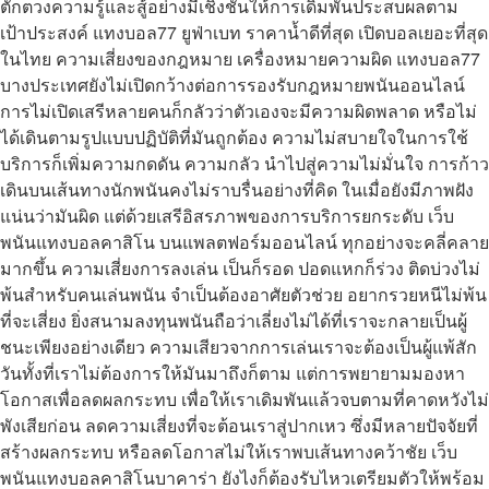
ตักตวงความรู้และสู้อย่างมีเชิงชั้นให้การเดิมพันประสบผลตาม
เป้าประสงค์ แทงบอล77 ยูฟ่าเบท ราคาน้ำดีที่สุด เปิดบอลเยอะที่สุด
ในไทย ความเสี่ยงของกฎหมาย เครื่องหมายความผิด แทงบอล77
บางประเทศยังไม่เปิดกว้างต่อการรองรับกฎหมายพนันออนไลน์
การไม่เปิดเสรีหลายคนก็กลัวว่าตัวเองจะมีความผิดพลาด หรือไม่
ได้เดินตามรูปแบบปฏิบัติที่มันถูกต้อง ความไม่สบายใจในการใช้
บริการก็เพิ่มความกดดัน ความกลัว นำไปสู่ความไม่มั่นใจ การก้าว
เดินบนเส้นทางนักพนันคงไม่ราบรื่นอย่างที่คิด ในเมื่อยังมีภาพฝัง
แน่นว่ามันผิด แต่ด้วยเสรีอิสรภาพของการบริการยกระดับ เว็บ
พนันแทงบอลคาสิโน บนแพลตฟอร์มออนไลน์ ทุกอย่างจะคลี่คลาย
มากขึ้น ความเสี่ยงการลงเล่น เป็นก็รอด ปอดแหกก็ร่วง ติดบ่วงไม่
พ้นสำหรับคนเล่นพนัน จำเป็นต้องอาศัยตัวช่วย อยากรวยหนีไม่พ้น
ที่จะเสี่ยง ยิ่งสนามลงทุนพนันถือว่าเลี่ยงไม่ได้ที่เราจะกลายเป็นผู้
ชนะเพียงอย่างเดียว ความเสียวจากการเล่นเราจะต้องเป็นผู้แพ้สัก
วันทั้งที่เราไม่ต้องการให้มันมาถึงก็ตาม แต่การพยายามมองหา
โอกาสเพื่อลดผลกระทบ เพื่อให้เราเดิมพันแล้วจบตามที่คาดหวังไม่
พังเสียก่อน ลดความเสี่ยงที่จะต้อนเราสู่ปากเหว ซึ่งมีหลายปัจจัยที่
สร้างผลกระทบ หรือลดโอกาสไม่ให้เราพบเส้นทางคว้าชัย เว็บ
พนันแทงบอลคาสิโนบาคาร่า ยังไงก็ต้องรับไหวเตรียมตัวให้พร้อม