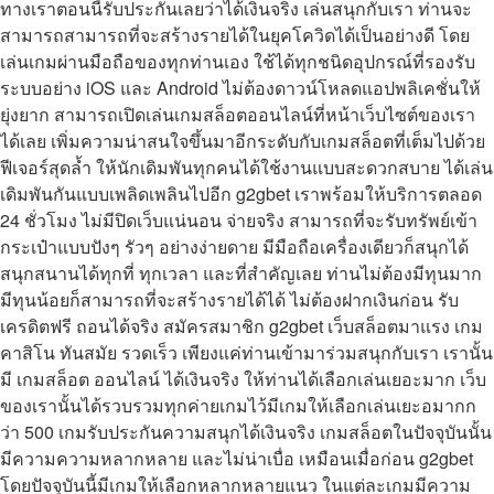
ทางเราตอนนี้รับประกันเลยว่าได้เงินจริง เล่นสนุกกับเรา ท่านจะ
สามารถสามารถที่จะสร้างรายได้ในยุคโควิดได้เป็นอย่างดี โดย
เล่นเกมผ่านมือถือของทุกท่านเอง ใช้ได้ทุกชนิดอุปกรณ์ที่รองรับ
ระบบอย่าง iOS และ Android ไม่ต้องดาวน์โหลดแอปพลิเคชั่นให้
ยุ่งยาก สามารถเปิดเล่นเกมสล็อตออนไลน์ที่หน้าเว็บไซต์ของเรา
ได้เลย เพิ่มความน่าสนใจขึ้นมาอีกระดับกับเกมสล็อตที่เต็มไปด้วย
ฟีเจอร์สุดล้ำ ให้นักเดิมพันทุกคนได้ใช้งานแบบสะดวกสบาย ได้เล่น
เดิมพันกันแบบเพลิดเพลินไปอีก g2gbet เราพร้อมให้บริการตลอด
24 ชั่วโมง ไม่มีปิดเว็บแน่นอน จ่ายจริง สามารถที่จะรับทรัพย์เข้า
กระเป๋าแบบปังๆ รัวๆ อย่างง่ายดาย มีมือถือเครื่องเดียวก็สนุกได้
สนุกสนานได้ทุกที่ ทุกเวลา และที่สำคัญเลย ท่านไม่ต้องมีทุนมาก
มีทุนน้อยก็สามารถที่จะสร้างรายได้ได้ ไม่ต้องฝากเงินก่อน รับ
เครดิตฟรี ถอนได้จริง สมัครสมาชิก g2gbet เว็บสล็อตมาแรง เกม
คาสิโน ทันสมัย รวดเร็ว เพียงแค่ท่านเข้ามาร่วมสนุกกับเรา เรานั้น
มี เกมสล็อต ออนไลน์ ได้เงินจริง ให้ท่านได้เลือกเล่นเยอะมาก เว็บ
ของเรานั้นได้รวบรวมทุกค่ายเกมไว้มีเกมให้เลือกเล่นเยะอมากก
ว่า 500 เกมรับประกันความสนุกได้เงินจริง เกมสล็อตในปัจจุบันนั้น
มีความความหลากหลาย และไม่น่าเบื่อ เหมือนเมื่อก่อน g2gbet
โดยปัจจุบันนี้มีเกมให้เลือกหลากหลายแนว ในแต่ละเกมมีความ