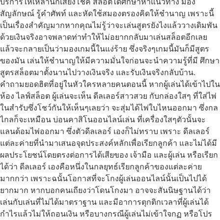
บริการให้เหล่านักเสี่ยงโชค สล็อตได้ศึกษาหาแนวทาง มอง
สัญลักษณ์ รู้คำศัพท์ และหัดใช้สมองตรองคิดให้ชำนาญ เพราะนี้
เป็นเรื่องสำคัญมากหากคุณไม่รู้ว่าจะเล่นสูตรยังไงแล้ววางเดิมพัน
ด้วยเงินจริงอาจพลาดท่าทำให้ไม่อยากกลับมาเล่นสล็อตอีกเลย
แล้วจะกลายเป็นว่ามองเกมนี้ในแง่ร้าย ซึ่งจริงๆเกมนี้มันก็มีสูตร
ของมัน เล่นให้ชำนาญให้มีความมั่นใจก่อนจะนำความรู้ที่มี ศึกษา
สูตรสล็อตมาตั้งนานไปวางเงินจริง และรับเงินจริงกลับบ้าน.
คำถามยอดฮิตที่อยู่ในหัวใครหลายคนตอนนี้ หากผู้เล่นได้เข้าไปใน
ห้อง ไลฟ์สล็อต ผู้เล่นจะเห็น ดีลเลอร์สาวสวย กับกล่องใสๆ ที่ใส่ไพ่
ในสำรับซึ่งโชว์กันให้เห็นๆเลยว่า จะสุ่มได้ไพ่ใบไหนออกมา ซึ่งกล
ไกลก็จะเหมือน บ่อนคาสิโนออนไลน์เล่น ที่เครื่องใสๆตัวนั้นจะ
แลนด้อมไพ่ออกมา ซึ่งตัวดีลเลอร์ เองก็ไม่ทราบ เพราะ ดีลเลอร์
แต่ละค่ายที่นำมาเสนอจุดประสงค์หลักเพื่อเรียกลูกค้า และไม่ได้มี
ผลประโยชน์โดยตรงต่อการได้เสียของ เจ้ามือ และผู้เล่น หรือเรียก
ได้ว่า ดีลเลอร์ เองคือหนึ่งในกลยุทธ์เรียกลูกค้าของแต่ละค่าย
มากกว่า เพราะฉนั้นโอกาสที่จะโกงผู้เล่นออนไลน์นั้นเป็นไปได้
ยากมาก หากบอกคนเถียงว่าโดนโกงมา อาจจะสันนิษฐานได้ว่า
เล่นกับเล่นที่ไม่ได้มาตราฐาน และมีอาการตุกติกเวลาที่ผู้เล่นได้
กำไรแล้วไม่ให้ถอนเงิน หรือบางกรณีผู้เล่นไม่เข้าใจกฏ หรือโปร