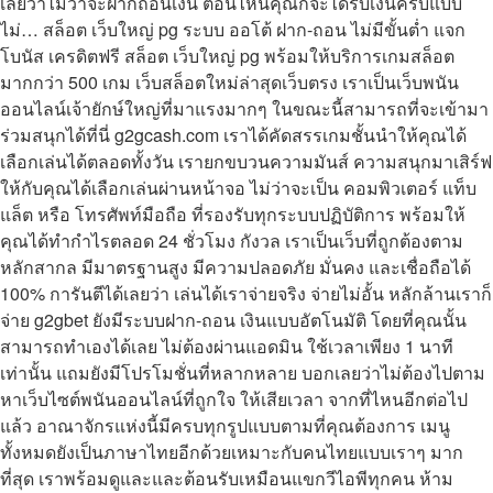
เลยว่าไม่ว่าจะฝากถอนเงิน ตอนไหนคุณก็จะได้รับเงินครบแบบ
ไม่… สล็อต เว็บใหญ่ pg ระบบ ออโต้ ฝาก-ถอน ไม่มีขั้นต่ำ แจก
โบนัส เครดิตฟรี สล็อต เว็บใหญ่ pg พร้อมให้บริการเกมสล็อต
มากกว่า 500 เกม เว็บสล็อตใหม่ล่าสุดเว็บตรง เราเป็นเว็บพนัน
ออนไลน์เจ้ายักษ์ใหญ่ที่มาแรงมากๆ ในขณะนี้สามารถที่จะเข้ามา
ร่วมสนุกได้ที่นี่ g2gcash.com เราได้คัดสรรเกมชั้นนำให้คุณได้
เลือกเล่นได้ตลอดทั้งวัน เรายกขบวนความมันส์ ความสนุกมาเสิร์ฟ
ให้กับคุณได้เลือกเล่นผ่านหน้าจอ ไม่ว่าจะเป็น คอมพิวเตอร์ แท็บ
แล็ต หรือ โทรศัพท์มือถือ ที่รองรับทุกระบบปฏิบัติการ พร้อมให้
คุณได้ทำกำไรตลอด 24 ชั่วโมง กังวล เราเป็นเว็บที่ถูกต้องตาม
หลักสากล มีมาตรฐานสูง มีความปลอดภัย มั่นคง และเชื่อถือได้
100% การันตีได้เลยว่า เล่นได้เราจ่ายจริง จ่ายไม่อั้น หลักล้านเราก็
จ่าย g2gbet ยังมีระบบฝาก-ถอน เงินแบบอัตโนมัติ โดยที่คุณนั้น
สามารถทำเองได้เลย ไม่ต้องผ่านแอดมิน ใช้เวลาเพียง 1 นาที
เท่านั้น แถมยังมีโปรโมชั่นที่หลากหลาย บอกเลยว่าไม่ต้องไปตาม
หาเว็บไซต์พนันออนไลน์ที่ถูกใจ ให้เสียเวลา จากที่ไหนอีกต่อไป
แล้ว อาณาจักรแห่งนี้มีครบทุกรูปแบบตามที่คุณต้องการ เมนู
ทั้งหมดยังเป็นภาษาไทยอีกด้วยเหมาะกับคนไทยแบบเราๆ มาก
ที่สุด เราพร้อมดูและและต้อนรับเหมือนแขกวีไอพีทุกคน ห้าม