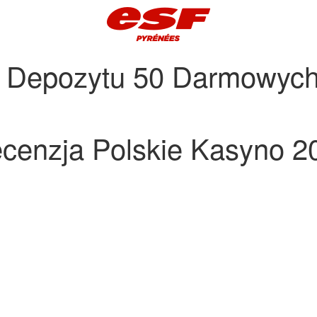
z Depozytu 50 Darmowyc
ecenzja Polskie Kasyno 2