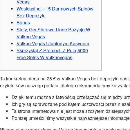
Vegas
Westcasino – 15 Darmowych Spinów
Bez Depozytu
Bonus
Sloty, Gry Stołowe I Inne Pozycje W
Vulkan Vegas
Vulkan Vegas Ulubionym Kasynem
Skorzystaj Z Promocji Z Pulą 5000
Free Spins W Vulkanvegas
Ta konkretna oferta na 25 € w Vulkan Vegas bez depozytu dostę
czytelników naszego portalu, dlatego rekomendujemy korzystani
Dzięki temu można z łatwością przełączać się między ur
Ich gry są sprawdzane pod kątem uczciwości przez nieza
Ta strona internetowa nie jest może szczytem dzisiejszyc
Poniżej umieściliśmy wszystkie najważniejsze informacje
Pisane przez graczy kasyna Vulkan Vegas opinie często wska