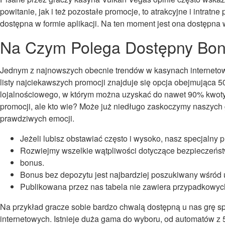
powitanie, jak i też pozostałe promocje, to atrakcyjne i intrat
dostępna w formie aplikacji. Na ten moment jest ona dostępna
Na Czym Polega Dostępny Bonu
Jednym z najnowszych obecnie trendów w kasynach internetowy
listy najciekawszych promocji znajduje się opcja obejmująca
lojalnościowego, w którym można uzyskać do nawet 90% kwoty 
promocji, ale kto wie? Może już niedługo zaskoczymy naszych 
prawdziwych emocji.
Jeżeli lubisz obstawiać często i wysoko, nasz specjalny
Rozwiejmy wszelkie wątpliwości dotyczące bezpieczeńst
bonus.
Bonus bez depozytu jest najbardziej poszukiwany wśród 
Publikowana przez nas tabela nie zawiera przypadkowych
Na przykład gracze sobie bardzo chwalą dostępną u nas grę sp
internetowych. Istnieje duża gama do wyboru, od automatów z 5