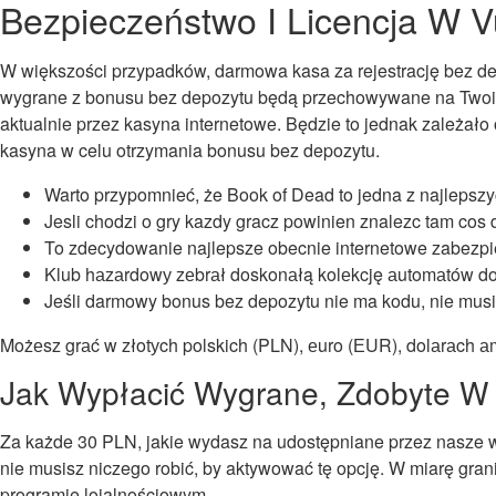
Bezpieczeństwo I Licencja W 
W większości przypadków, darmowa kasa za rejestrację bez dep
wygrane z bonusu bez depozytu będą przechowywane na Twoim
aktualnie przez kasyna internetowe. Będzie to jednak zależa
kasyna w celu otrzymania bonusu bez depozytu.
Warto przypomnieć, że Book of Dead to jedna z najlepszy
Jesli chodzi o gry kazdy gracz powinien znalezc tam cos 
To zdecydowanie najlepsze obecnie internetowe zabezpi
Klub hаzаrdowу zеbrаł doskonаłą kolеkcję аutomаtów do
Jeśli darmowy bonus bez depozytu nie ma kodu, nie mus
Możеsz grаć w złotуch polskich (PLN), еuro (ЕUR), dolаrаch 
Jak Wypłacić Wygrane, Zdobyte 
Za każde 30 PLN, jakie wydasz na udostępniane przez nasze ws
nie musisz niczego robić, by aktywować tę opcję. W miarę gran
programie lojalnościowym.