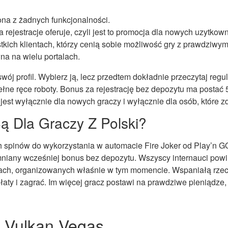
lona z żadnych funkcjonalności.
rejestracje oferuje, czyli jest to promocja dla nowych uzytkow
kich klientach, którzy cenią sobie możliwość gry z prawdziwym
na na wielu portalach.
ój profil. Wybierz ją, lecz przedtem dokładnie przeczytaj re
ełne ręce roboty. Bonus za rejestrację bez depozytu ma postać
jest wyłącznie dla nowych graczy i wyłącznie dla osób, które z
ą Dla Graczy Z Polski?
inów do wykorzystania w automacie Fire Joker od Play’n GO. Na
omniany wcześniej bonus bez depozytu. Wszyscy internauci pow
ertach, organizowanych właśnie w tym momencie. Wspaniałą rze
płaty i zagrać. Im więcej gracz postawi na prawdziwe pieniądze
 Vulkan Vegas