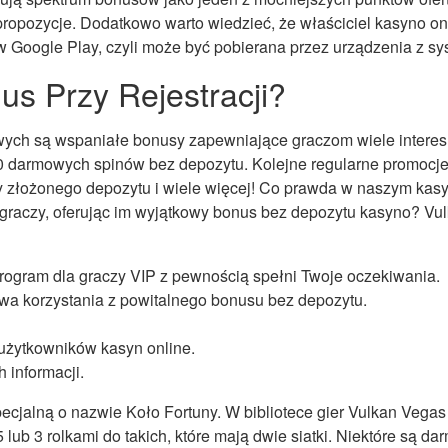
ne propozycje. Dodatkowo warto wiedzieć, że właściciel kasyno on
 w Google Play, czyli może być pobierana przez urządzenia z s
s Przy Rejestracji?
ch są wspaniałe bonusy zapewniające graczom wiele interesuj
 50 darmowych spinów bez depozytu. Kolejne regularne promoc
złożonego depozytu i wiele więcej! Co prawda w naszym kasyno
graczy, oferując im wyjątkowy bonus bez depozytu kasyno? Vul
 program dla graczy VIP z pewnością spełni Twoje oczekiwania.
wa korzystania z powitalnego bonusu bez depozytu.
użytkowników kasyn online.
 informacji.
ecjalną o nazwie Koło Fortuny. W bibliotece gier Vulkan Vega
 lub 3 rolkami do takich, które mają dwie siatki. Niektóre są 