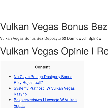
Vulkan Vegas Bonus Be
Vulkan Vegas Bonus Bez Depozytu 50 Darmowych Spinów
Vulkan Vegas Opinie I R
Content
Na Czym Polega Dostępny Bonus
Przy Rejestracji?
Systemy Płatności W Vulkan Vegas
Kasyno
Bezpieczeństwo I Licencja W Vulkan
Vegas