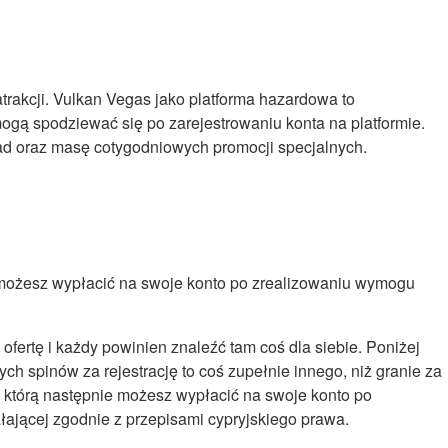
atrakcji. Vulkan Vegas jako platforma hazardowa to
mogą spodziewać się po zarejestrowaniu konta na platformie.
ad oraz masę cotygodniowych promocji specjalnych.
ie możesz wypłacić na swoje konto po zrealizowaniu wymogu
ertę i każdy powinien znaleźć tam coś dla siebie. Poniżej
ch spinów za rejestrację to coś zupełnie innego, niż granie za
, którą następnie możesz wypłacić na swoje konto po
łającej zgodnie z przepisami cypryjskiego prawa.