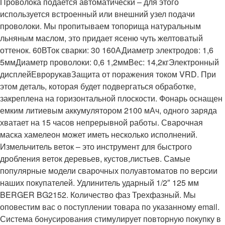
Проволока подается автоматически – для этого
используется встроенный или внешний узел подачи
проволоки. Мы пропитываем топорища натуральным
льняным маслом, это придает ясеню чуть желтоватый
оттенок. 60ВТок сварки: 30 160АДиаметр электродов: 1,6
5ммДиаметр проволоки: 0,6 1,2ммВес: 14,2кгЭлектронный
дисплейЕврорукавЗащита от поражения током VRD. При
этом деталь, которая будет подвергаться обработке,
закреплена на горизонтальной плоскости. Фонарь оснащен
емким литиевым аккумулятором 2100 мАч, одного заряда
хватает на 15 часов непрерывной работы. Сварочная
маска хамелеон может иметь несколько исполнений.
Измельчитель веток – это инструмент для быстрого
дробления веток деревьев, кустов,листьев. Самые
популярные модели сварочных полуавтоматов по версии
наших покупателей. Удлинитель ударный 1/2″ 125 мм
BERGER BG2152. Количество фаз Трехфазный. Мы
оповестим вас о поступлении товара по указанному email.
Система бонусирования стимулирует повторную покупку в