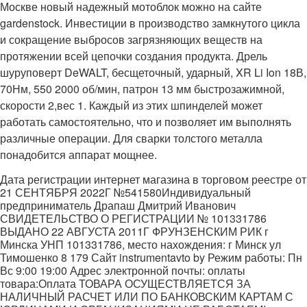
Москве новый надежный мотоблок можно на сайте
gardenstock. Инвестиции в производство замкнутого цикла
и сокращение выбросов загрязняющих веществ на
протяжении всей цепочки создания продукта. Дрель
шуруповерт DeWALT, бесщеточный, ударный, XR Li Ion 18В,
70Нм, 550 2000 об/мин, патрон 13 мм быстрозажимной,
скорости 2,вес 1. Каждый из этих шпинделей может
работать самостоятельно, что и позволяет им выполнять
различные операции. Для сварки толстого металла
понадобится аппарат мощнее.
Дата регистрации интернет магазина в торговом реестре от
21 СЕНТЯБРЯ 2022Г №541580Индивидуальный
предприниматель Драпаш Дмитрий Иванович
СВИДЕТЕЛЬСТВО О РЕГИСТРАЦИИ № 101331786
ВЫДАНО 22 АВГУСТА 2011Г ФРУНЗЕНСКИМ РИК г
Минска УНП 101331786, место нахождения: г Минск ул
Тимошенко 8 179 Сайт instrumentavto by Режим работы: Пн
Вс 9:00 19:00 Адрес электронной почты: оплаты
товара:Оплата ТОВАРА ОСУЩЕСТВЛЯЕТСЯ ЗА
НАЛИЧНЫЙ РАСЧЕТ ИЛИ ПО БАНКОВСКИМ КАРТАМ С