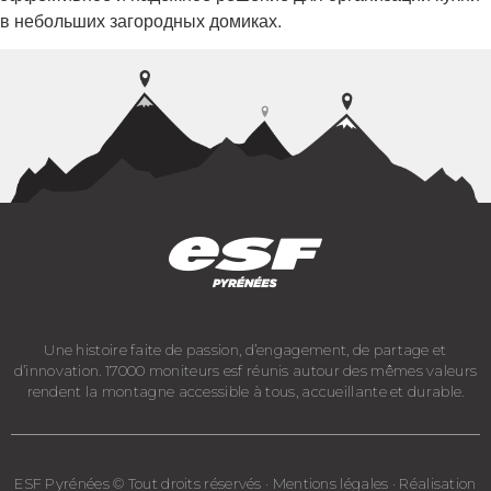
в небольших загородных домиках.
Une histoire faite de passion, d’engagement, de partage et
d’innovation. 17000 moniteurs esf réunis autour des mêmes valeurs
rendent la montagne accessible à tous, accueillante et durable.
ESF Pyrénées © Tout droits réservés · Mentions légales · Réalisation