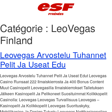
Catégorie :
LeoVegas
Finland
Leovegas Arvostelu Tuhannet
Pelit Ja Useat Edu
Leovegas Arvostelu Tuhannet Pelit Ja Useat Edut Leovegas
Casino Runsaat 222 Ilmaiskierrosta Ja 400 Bonus Content
Muut Casinopelit Leovegasilla Ilmaiskierrokset Talletuksen
Jälkeen Kasinopelit Ja Pelikoneet Suosituimmat Kolikkopelit
Casinolla: Leovegas Leovegas Turvallisuus Leovegas –
Kasinopelit Ja Kolikkopelit Leovegas Suorituskyky,
Mobiilikasino Ja Design Tutustu Leovegas Nettikasinopelien